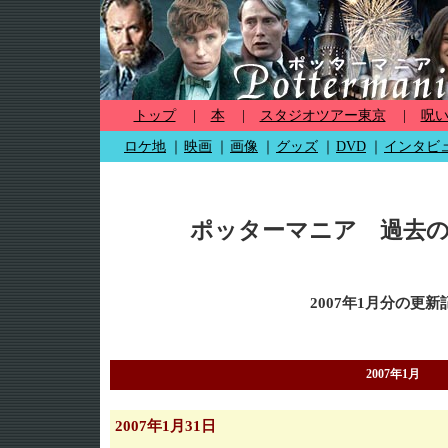
トップ
|
本
|
スタジオツアー東京
|
呪
ロケ地
｜
映画
｜
画像
｜
グッズ
｜
DVD
｜
インタビ
ポッターマニア 過去
2007年1月分の更新
2007年1月
2007年1月31日