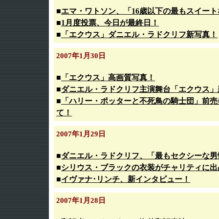
■
エマ・ワトソン、「16歳以下の最もスイート
■
1月度投票、今日が最終日！
■
「エクウス」ダニエル・ラドクリフ新写真！
2007年1月30日
■
「エクウス」高画質写真！
■
ダニエル・ラドクリフ主演舞台「エクウス」
■
「ハリー・ポッターと不死鳥の騎士団」前売
て！
2007年1月29日
■
ダニエル・ラドクリフ、「最もセクシーな男性
■
シリウス・ブラックの衣装がチャリティに出
■
イヴァナ･リンチ、新インタビュー！
2007年1月28日