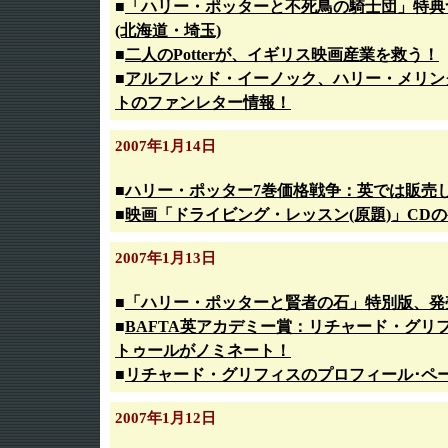
■
「ハリー・ポッターと不死鳥の騎士団」特典
(北海道・埼玉)
■
二人のPotterが、イギリス映画産業を救う！
■
アルフレッド・イーノック、ハリー・メリン
トのファンレター情報！
2007年1月14日
■
ハリー・ポッター7巻価格戦争：英では販売
■
映画「ドライビング・レッスン(原題)」CD
2007年1月13日
■
「ハリー・ポッターと賢者の石」特別版、発
■
BAFTA英アカデミー賞：リチャード・グリ
トゥールがノミネート！
■
リチャード・グリフィスのプロフィール･ペ
2007年1月12日