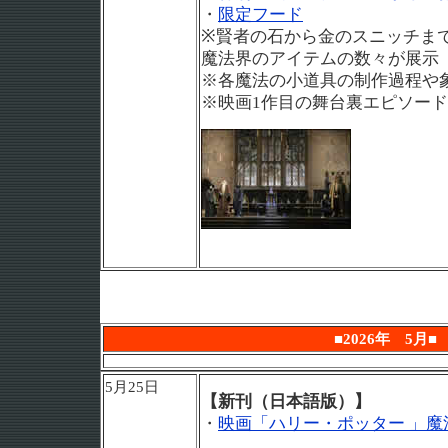
・
限定フード
※賢者の石から金のスニッチま
魔法界のアイテムの数々が展示
※各魔法の小道具の制作過程や
※映画1作目の舞台裏エピソー
■2026年 5月■
5月25日
【新刊（日本語版）】
・
映画「ハリー・ポッター 」魔