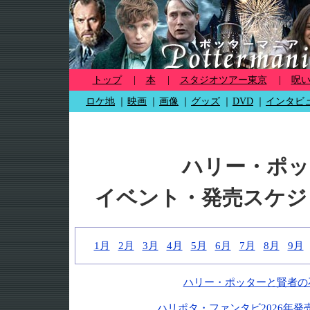
トップ
|
本
|
スタジオツアー東京
|
呪
ロケ地
｜
映画
｜
画像
｜
グッズ
｜
DVD
｜
インタビ
ハリー・ポッ
イベント・発売スケジュ
1月
2月
3月
4月
5月
6月
7月
8月
9月
ハリー・ポッターと賢者の
ハリポタ・ファンタビ2026年発