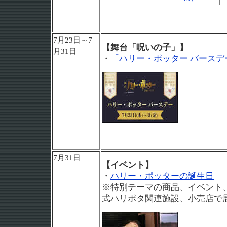
7月23日～7
【舞台「呪いの子」】
月31日
・
「ハリー・ポッター バースデ
7月31日
【イベント】
・
ハリー・ポッターの誕生日
※特別テーマの商品、イベント
式ハリポタ関連施設、小売店で