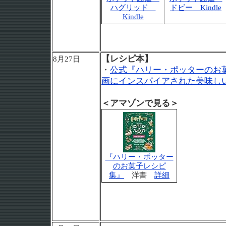
ハグリッド
ドビー Kindle
Kindle
【レシピ本】
8月27日
・
公式『ハリー・ポッターのお
画にインスパイアされた美味しい
＜アマゾンで見る＞
『ハリー・ポッター
のお菓子レシピ
集』
洋書
詳細