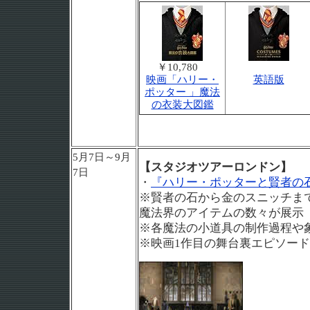
￥10,780
映画「ハリー・
英語版
ポッター 」魔法
の衣装大図鑑
5月7日～9月
【スタジオツアーロンドン】
7日
・
『ハリー・ポッターと賢者の石
※賢者の石から金のスニッチま
魔法界のアイテムの数々が展示
※各魔法の小道具の制作過程や
※映画1作目の舞台裏エピソー