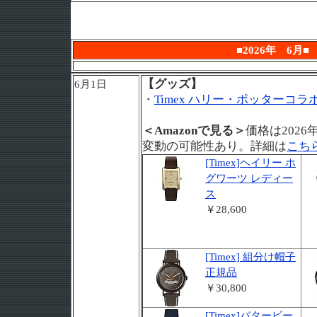
■2026年 6月■
【グッズ】
6月1日
・
Timex ハリー・ポッターコラ
＜Amazonで見る＞
価格は2026
変動の可能性あり。詳細は
こち
[Timex]ヘイリー ホ
グワーツ レディー
ス
￥28,600
[Timex] 組分け帽子
正規品
￥30,800
[Timex]バタービー