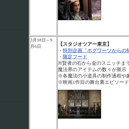
3月18日～9
【スタジオツアー東京】
月6日
・
特別企画「ホグワーツからの
・
限定フード
※賢者の石から金のスニッチま
魔法界のアイテムの数々が展示
※各魔法の小道具の制作過程や
※映画1作目の舞台裏エピソー