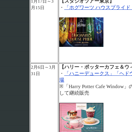
【スタジオツアー東京】
1月17日～3
・
「ホグワーツ ハウスプライド
月15日
【ハリー・ポッターカフェ＆ウ
2月6日～3月
・
「ハニーデュークス」「ヘド
31日
場
※「Harry Potter Cafe W
して継続販売