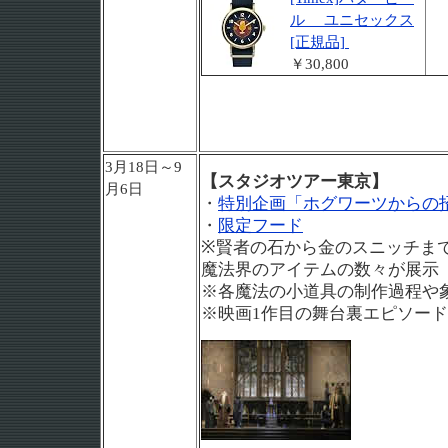
ル ユニセックス
[正規品]
￥30,800
3月18日～9
【スタジオツアー東京】
月6日
・
特別企画「ホグワーツからの
・
限定フード
※賢者の石から金のスニッチま
魔法界のアイテムの数々が展示
※各魔法の小道具の制作過程や
※映画1作目の舞台裏エピソー