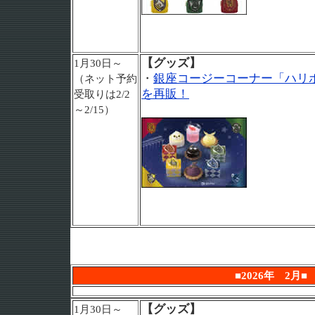
【グッズ】
1月30日～
・
銀座コージーコーナー「ハリ
（ネット予約
を再販！
受取りは2/2
～2/15）
■2026年 2月■
【グッズ】
1月30日～