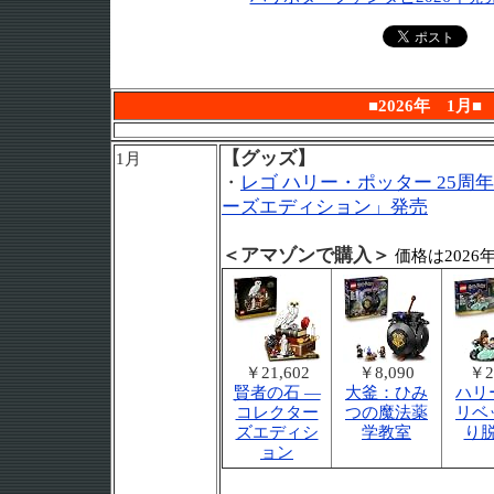
■2026年 1月■
【グッズ】
1月
・
レゴ ハリー・ポッター 25周
ーズエディション」発売
＜アマゾンで購入
＞
価格は2026年
￥21,602
￥8,090
￥2
賢者の石 ―
大釜：ひみ
ハリ
コレクター
つの魔法薬
リベ
ズエディシ
学教室
り
ョン