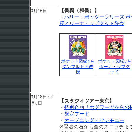
【書籍（和書）】
3月16日
・
ハリー・ポッターシリーズ 
授とルーナ・ラブグッド発売
ポケット図鑑4巻
ポケット図鑑5巻
ダンブルドア教
ルーナ・ラブグ
授
ッド
3月18日～9
【スタジオツアー東京】
月6日
・
特別企画「ホグワーツからの
・
限定フード
・
オープニング・セレモニー
※賢者の石から金のスニッチま