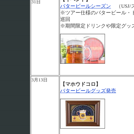
31日
バタービールシーズン
（USJ
※ツアー仕様のバタービール・
巡回
※期間限定ドリンクや限定グッ
3月13日
【マホウドコロ】
バタービールグッズ発売