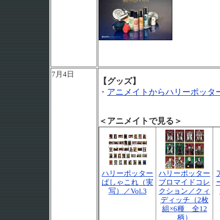
7月4日
【グッズ】
・
アニメイトからハリーポッタ
＜アニメイトで見る＞
ハリーポッター
ハリーポッター
ぱしゃこれ（実
ブロマイドコレ
写）／Vol.3
クション／クィ
ディッチ（2枚
組×6種 全12
柄）