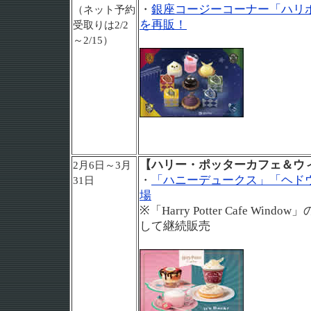
・
銀座コージーコーナー「ハリ
（ネット予約
を再販！
受取りは2/2
～2/15）
【ハリー・ポッターカフェ＆ウ
2月6日～3月
・
「ハニーデュークス」「ヘド
31日
場
※「Harry Potter Cafe W
して継続販売