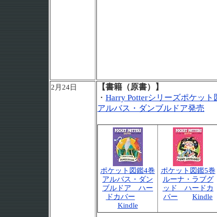
【書籍（原書）】
2月24日
・
Harry Potterシリーズポ
アルバス・ダンブルドア発売
ポケット図鑑4巻
ポケット図鑑5巻
アルバス・ダン
ルーナ・ラブグ
ブルドア ハー
ッド ハードカ
ドカバー
バー
Kindle
Kindle