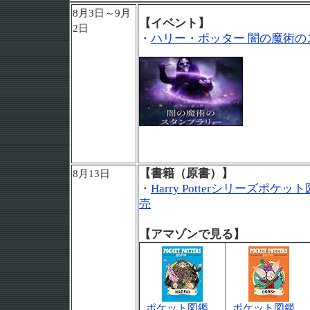
8月3日～9月
【イベント】
2日
・
ハリー・ポッター 闇の魔術の
【書籍（原書）】
8月13日
・
Harry Potterシリーズポ
売
【アマゾンで見る】
ポケット図鑑
ポケット図鑑