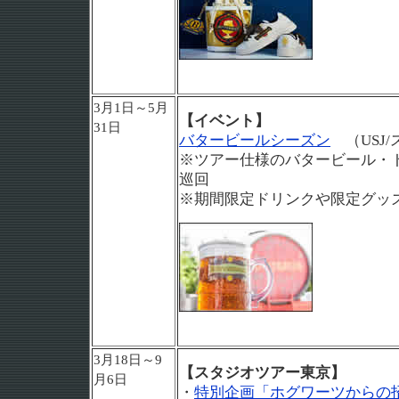
3月1日～5月
【イベント】
31日
バタービールシーズン
（USJ
※ツアー仕様のバタービール・
巡回
※期間限定ドリンクや限定グッ
3月18日～9
【スタジオツアー東京】
月6日
・
特別企画「ホグワーツからの