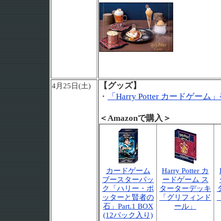
【グッズ】
4月25日(土)
・
「Harry Potter カードゲーム
＜Amazonで購入＞
カードゲーム
Harry Potter カ
ブースターパッ
ードゲーム ス
ク「ハリー・ポ
ターターデッキ
ッターと賢者の
「グリフィンド
石」Part.1 BOX
ール」
(12パック入り)