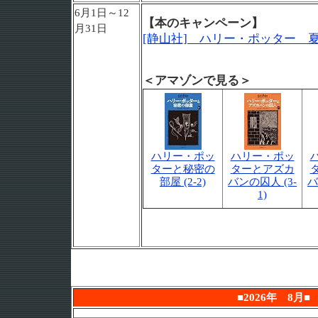
6月1日～12
【本のキャンペーン】
月31日
[静山社] ハリー・ポッター 
＜アマゾンで見る＞
ハリー・ポッ
ハリー・ポッ
ターと秘密の
ターとアズカ
部屋 (2-2)
バンの囚人 (3-
バ
1)
■2026年 8月■