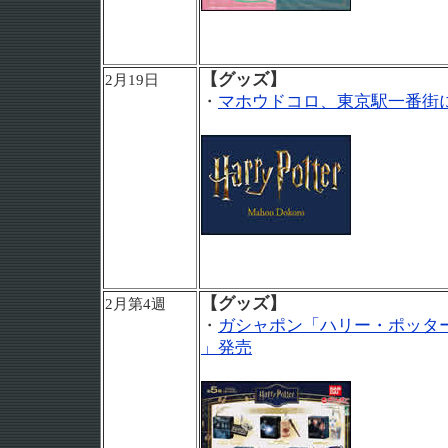
【グッズ】
2月19日
・
マホウドコロ、東京駅一番街
【グッズ】
2月第4週
・
ガシャポン「ハリー・ポッター
」発売