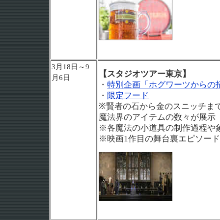
3月18日～9
【スタジオツアー東京】
月6日
・
特別企画「ホグワーツからの
・
限定フード
※賢者の石から金のスニッチま
魔法界のアイテムの数々が展示
※各魔法の小道具の制作過程や
※映画1作目の舞台裏エピソー