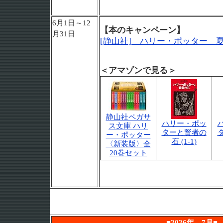
6月1日～12
【本のキャンペーン】
月31日
[静山社] ハリー・ポッター 
＜アマゾンで見る＞
静山社ペガサ
ハリー・ポッ
ス文庫 ハリ
ターと賢者の
ー・ポッター
石 (1-1)
〈新装版〉全
20巻セット
■2026年 7月■