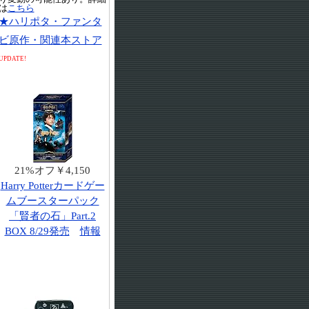
は
こちら
★ハリポタ・ファンタ
ビ原作・関連本ストア
UPDATE!
21%オフ￥4,150
Harry Potterカードゲー
ムブースターパック
「賢者の石」Part.2
BOX 8/29発売
情報