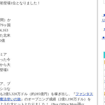
、初登場1位となりました！
時間）か
79ヶ国
163
た北米
★
0億
ミア
った今
から大
登場1
ア、ブ
シコな
2億5,320万ドル（約285億円）を稼ぎ出し、『
ファンタス
魔法使いの旅
』のオープニング成績（2億1,190万ドル）を
な大ヒットとなりました！（Box Office Mojo調べ、