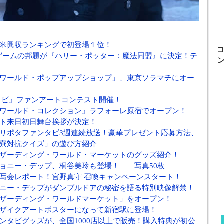
米興収ランキングで初登場１位！
ゲームの邦題が『ハリー・ポッター：魔法同盟』に決定！テ
ン
ワールド・ポップアップショップ」、東京ソラマチにオー
ンタビ』ファンアートコンテスト開催！
ワールド・コレクション』ラフォーレ原宿でオープン！
ト来日初日舞台挨拶が決定！
リポタファンタビ3週連続放送！豪華プレゼント応募方法、
寮対抗クイズ」の遊び方紹介
ザーディング・ワールド・マーケットのグッズ紹介！
ョニー・デップ、桐谷美玲も登場！
写真50枚
写会レポート！宮野真守 召喚キャンペーンスタート！
ニー・デップがダンブルドアの秘密を語る特別映像解禁！
ザーディング・ワールドマーケット」をオープン！
ザイクアートポスターになって新宿駅に登場！
ンタビグッズが、全国1000店以上で販売！購入特典が初公