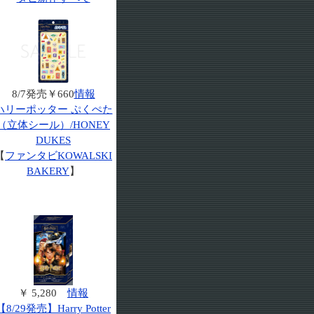
8/7発売￥660
情報
ハリーポッター ぷくぺた
（立体シール）/HONEY
DUKES
【
ファンタビKOWALSKI
BAKERY
】
￥ 5,280
情報
【8/29発売】Harry Potter