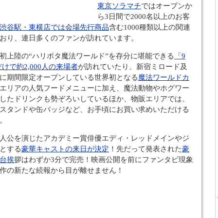
東京ソラマチ
ではオープンか
ら3日間で2000名以上のお客
渋谷駅・東横店では会場先行商品
含む1000種類以上の関連
おり、連日多くのファンが訪れています。
初上陸の“ハリポタ魔法ワールド”を存分に堪能できる
「9
けで約2,000人の来場者
が訪れていたり、新宿ミロード及
に期間限定オープンしている世界初となる
魔法ワールドカ
エリアの人気フードメニューに加え、魔法動物やホグワー
したドリンクも勢ぞろいしているほか、物販エリアでは、
スタンドや缶バッジなど、お手頃にお買い求めいただける
。
人公を演じたアカデミー賞俳優エディ・レッドメインやジ
とする
豪華キャストの来日が決定
！先だって発表された
豪
台挨
拶はわずか3分で完売！映画公開を前にファンタビ現象
作の新たな続報から目が離せません！