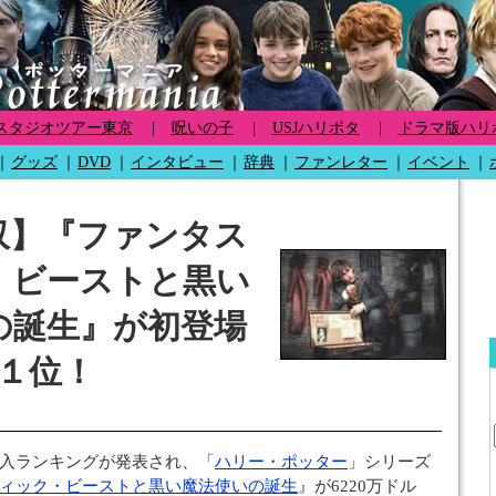
スタジオツアー東京
|
呪いの子
|
USJハリポタ
|
ドラマ版ハリ
｜
グッズ
｜
DVD
｜
インタビュー
｜
辞典
｜
ファンレター
｜
イベント
｜
収】『ファンタス
・ビーストと黒い
の誕生』が初登場
１位！
入ランキングが発表され、「
ハリー・ポッター
」シリーズ
ィック・ビーストと黒い魔法使いの誕生
』が6220万ドル