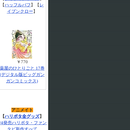
【
ハッフルパフ
】【
レ
イブンクロー
】
￥770
薬屋のひとりごと 17巻
(デジタル版ビッグガン
ガンコミックス)
アニメイト
【
ハリポタ全グッズ
】
7/4発売ハリポタ・ファン
タビ新作すべて