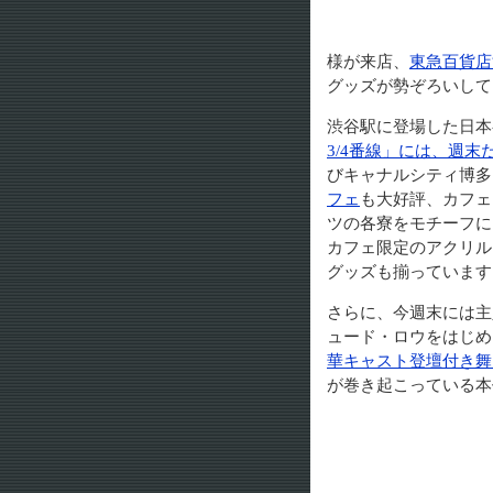
様が来店、
東急百貨店
グッズが勢ぞろいして
渋谷駅に登場した日本
3/4番線」には、週末だ
びキャナルシティ博多
フェ
も大好評、カフェ
ツの各寮をモチーフに
カフェ限定のアクリル
グッズも揃っています
さらに、今週末には主
ュード・ロウをはじめ
華キャスト登壇付き舞
が巻き起こっている本