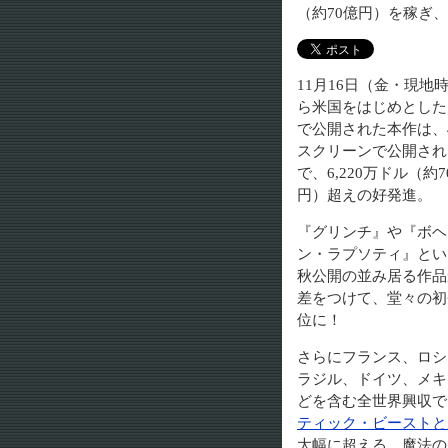
（約70億円）を稼ぎ
11月16日（金・現地
ら米国をはじめとした
で公開された本作は、4,
スクリーンで公開され
で、6,220万ドル（約7
円）超えの好発進。
『グリンチ』や『ボヘ
ン・ラプソティ』とい
秋公開の並み居る作品
差をつけて、堂々の初
位に！
さらにフランス、ロシ
ラジル、ドイツ、メキ
どを含む全世界興収でも
ティック・ビーストと
大幅に超える、魔法のよう