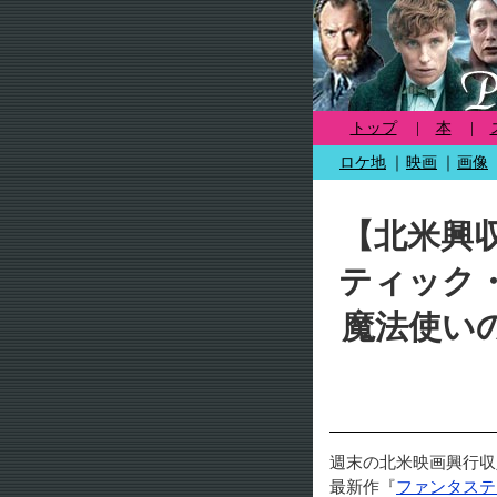
トップ
|
本
|
ロケ地
｜
映画
｜
画像
【北米興
ティック
魔法使い
週末の北米映画興行収
最新作『
ファンタステ