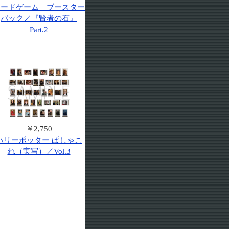
カードゲーム ブースター
パック／『賢者の石』
Part.2
￥2,750
ハリーポッター ぱしゃこ
れ（実写）／Vol.3