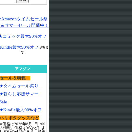
★Amazonタイムセール祭
り＆サマーセール開催中！
★コミック最大90%オフ
Kindle最大90%オフ
8/6ま
で
アマゾン
セール＆特集
★タイムセール祭り
★暮らし応援サマー
Sale
★Kindle最大90%オフ
ハリポタグッズなど
※価格は2026年8月1日1:00
の情報。価格は寮などによ
り変動の可能性あり。詳細