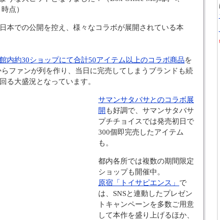
月）時点）
日本での公開を控え、様々なコラボが展開されている本
館内約30ショップにて合計50アイテム以上のコラボ商品
を
からファンが列を作り、当日に完売してしまうブランドも続
回る大盛況となっています。
サマンサタバサとのコラボ展
開
も好調で、サマンサタバサ
プチチョイスでは発売初日で
300個即完売したアイテム
も。
都内各所では複数の期間限定
ショップも開催中。
原宿「トイサピエンス」
で
は、SNSと連動したプレゼン
トキャンペーンを多数ご用意
して本作を盛り上げるほか、