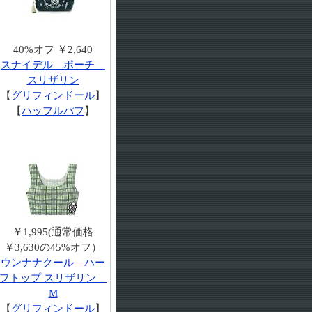
40%オフ ￥2,640
スナイデル ポーチ
スリザリン
【
グリフィンドール
】
【
ハッフルパフ
】
￥1,995(通常価格
￥3,630の45%オフ）
ウンナナクール ハー
フトップ スリザリン
M
【
グリフィンドール
】