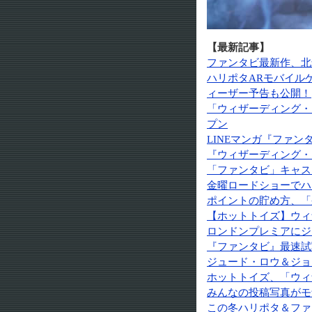
【最新記事】
ファンタビ最新作、北
ハリポタARモバイル
ィーザー予告も公開！
「ウィザーディング・
プン
LINEマンガ『ファ
『ウィザーディング・
「ファンタビ」キャス
金曜ロードショーでハ
ポイントの貯め方、「
【ホットトイズ】ウィ
ロンドンプレミアにジ
『ファンタビ』最速試
ジュード・ロウ＆ジョ
ホットトイズ、「ウィ
みんなの投稿写真がモ
この冬ハリポタ＆ファ