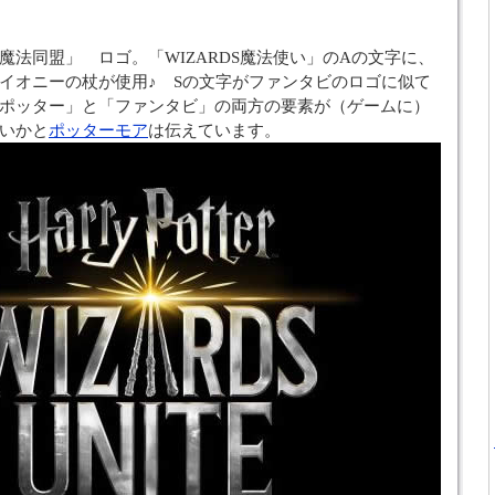
魔法同盟」 ロゴ。「WIZARDS魔法使い」のAの文字に、
イオニーの杖が使用♪ Sの文字がファンタビのロゴに似て
ポッター」と「ファンタビ」の両方の要素が（ゲームに）
いかと
ポッターモア
は伝えています。