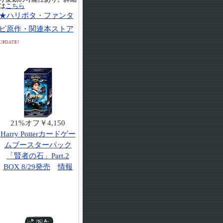
は
こちら
★ハリポタ・ファンタ
ビ原作・関連本ストア
UPDATE!
21%オフ￥4,150
Harry Potterカードゲー
ムブースターパック
「賢者の石」Part.2
BOX 8/29発売
情報