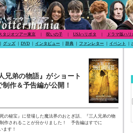
スタジオツアー東京
|
呪いの子
|
USJハリポタ
|
ドラマ版ハリ
｜
グッズ
｜
DVD
｜
インタビュー
｜
辞典
｜
ファンレター
｜
イベント
｜
人兄弟の物語』がショート
で制作＆予告編が公開！
死の秘宝』に登場した魔法界のおとぎ話、『三人兄弟の物
制作されることが分かりました！ 予告編はすでに
ています！