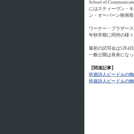
School of Comm
にはスティーヴン・キ
ン・オーバーン映画祭
ワーナー・ブラザースと
年秋学期に同州の様々
最初の試写会は5月4
一般公開は発表になっ
【関連記事】
吟遊詩人ビードルの物
吟遊詩人ビードルの物