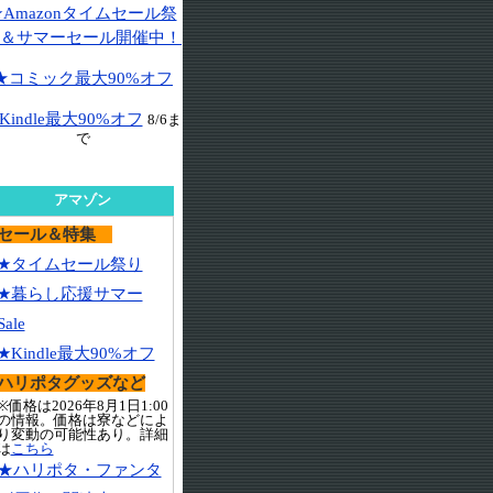
★Amazonタイムセール祭
＆サマーセール開催中！
★コミック最大90%オフ
Kindle最大90%オフ
8/6ま
で
アマゾン
セール＆特集
★タイムセール祭り
★暮らし応援サマー
Sale
★Kindle最大90%オフ
ハリポタグッズなど
※価格は2026年8月1日1:00
の情報。価格は寮などによ
り変動の可能性あり。詳細
は
こちら
★ハリポタ・ファンタ