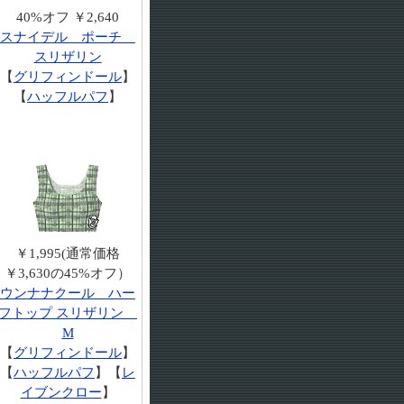
40%オフ ￥2,640
スナイデル ポーチ
スリザリン
【
グリフィンドール
】
【
ハッフルパフ
】
￥1,995(通常価格
￥3,630の45%オフ）
ウンナナクール ハー
フトップ スリザリン
M
【
グリフィンドール
】
【
ハッフルパフ
】【
レ
イブンクロー
】