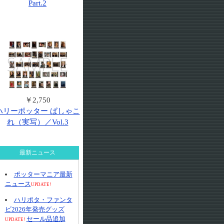
Part.2
￥2,750
ハリーポッター ぱしゃこ
れ（実写）／Vol.3
最新ニュース
ポッターマニア最新
ニュース
UPDATE!
ハリポタ・ファンタ
ビ2026年発売グッズ
セール品追加
UPDATE!