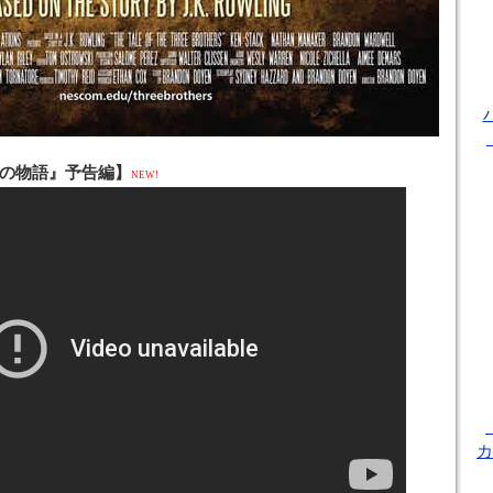
の物語』予告編】
NEW!
カ