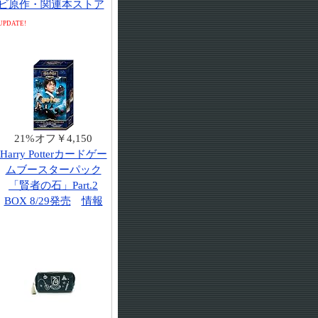
ビ原作・関連本ストア
UPDATE!
21%オフ￥4,150
Harry Potterカードゲー
ムブースターパック
「賢者の石」Part.2
BOX 8/29発売
情報