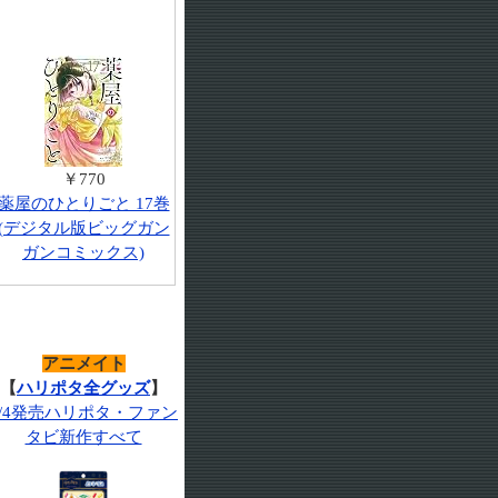
￥770
薬屋のひとりごと 17巻
(デジタル版ビッグガン
ガンコミックス)
アニメイト
【
ハリポタ全グッズ
】
7/4発売ハリポタ・ファン
タビ新作すべて