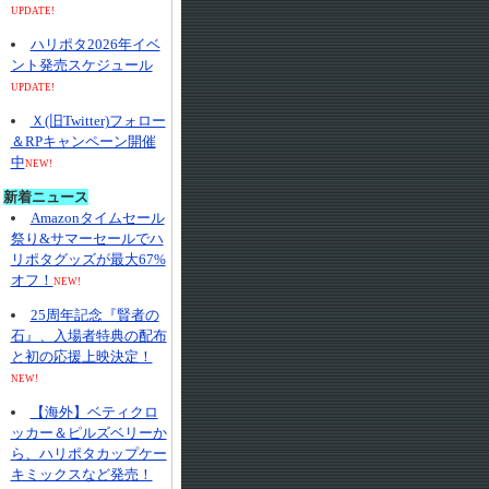
UPDATE!
ハリポタ2026年イベ
ント発売スケジュール
UPDATE!
Ｘ(旧Twitter)フォロー
＆RPキャンペーン開催
中
NEW!
新着ニュース
Amazonタイムセール
祭り&サマーセールでハ
リポタグッズが最大67%
オフ！
NEW!
25周年記念『賢者の
石』、入場者特典の配布
と初の応援上映決定！
NEW!
【海外】ベティクロ
ッカー＆ピルズベリーか
ら、ハリポタカップケー
キミックスなど発売！