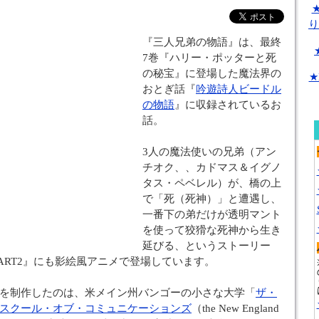
り
『三人兄弟の物語』は、最終
7巻『ハリー・ポッターと死
の秘宝』に登場した魔法界の
★
おとぎ話『
吟遊詩人ビードル
の物語
』に収録されているお
話。
3人の魔法使いの兄弟（アン
チオク、、カドマス＆イグノ
タス・ペベレル）が、橋の上
で「死（死神）」と遭遇し、
一番下の弟だけが透明マント
を使って狡猾な死神から生き
延びる、というストーリー
ART2』にも影絵風アニメで登場しています。
を制作したのは、米メイン州バンゴーの小さな大学「
ザ・
スクール・オブ・コミュニケーションズ
（the New England