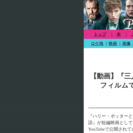
トップ
|
本
|
ロケ地
｜
映画
｜
画像
【動画】『三
フィルム
『ハリー・ポッターと
語』が短編映画として
YouTubeで公開され