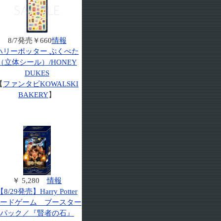
8/7発売￥660
情報
ハリーポッター ぷくぺた
（立体シール）/HONEY
DUKES
【
ファンタビKOWALSKI
BAKERY
】
￥ 5,280
情報
【8/29発売】Harry Potter
ードゲーム ブースター
パック／『賢者の石』