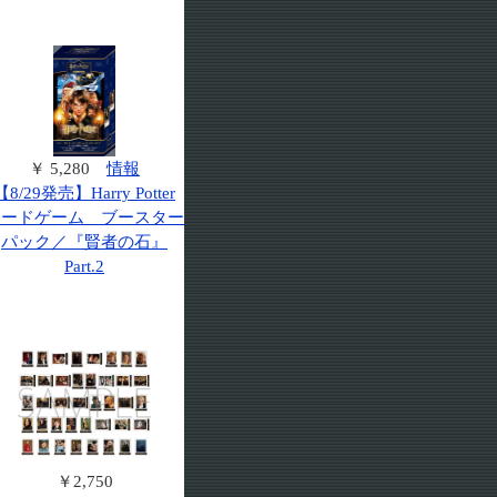
￥ 5,280
情報
【8/29発売】Harry Potter
カードゲーム ブースター
パック／『賢者の石』
Part.2
￥2,750