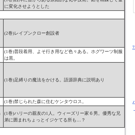
に変化させようとした
(2巻)レイブンクロー創設者
(1巻)普段着用、よそ行き用など色々ある。ホグワーツ制服
は黒。
(1巻)足縛りの魔法をかける。語源辞典に説明あり
(1巻)禁じられた森に住むケンタウロス。
n
(1巻)ハリーの親友の1人。ウィーズリー家６男。優秀な兄
弟に囲まれちょっとイジケてる所も…？