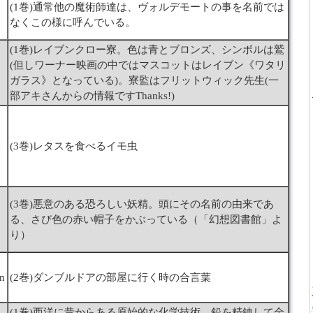
(1巻)通常他の魔術師達は、ヴォルデモートの事を名前では
なくこの様に呼んでいる。
(1巻)レイブンクロー寮。色は青とブロンズ、シンボルは鷲
(但しワーナー映画の中ではマスコットはレイブン《ワタリ
ガラス》となっている)。寮監はフリットウィック先生(一
部アキさんからの情報ですThanks!)
m
(3巻)レタスを食べるイモ虫
(3巻)悪意のある恐ろしい妖精。頭にその名前の由来であ
る、さび色の赤い帽子をかぶっている（「幻想図書館」よ
り）
on
(2巻)ダンブルドアの部屋に行く時の合言葉
(1巻)西洋に昔からある原始的な化学技術。鉛を精錬して金