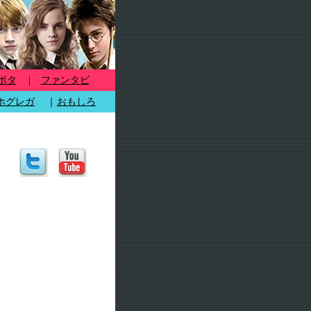
ポタ
|
ファンタビ
ホグレガ
｜
おもしろ