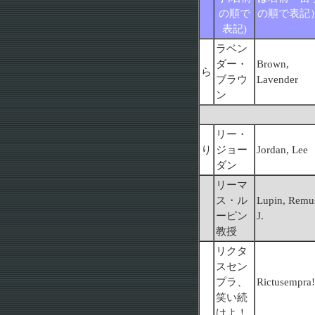
の順で
の順で表記
表記)
ラベン
ダー・
Brown,
ら
ブラウ
Lavender
ン
リー・
り
ジョー
Jordan, Lee
ダン
リーマ
ス・ル
Lupin, Remu
ーピン
J.
教授
リクタ
スセン
プラ、
Rictusempra!
笑い続
けよ！