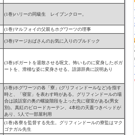
(1巻)ハリーの同級生 レイブンクロー。
(1巻)マルフォイの父親もホグワーツの理事
(3巻)マージおばさんのお気に入りのブルドック
(3巻)ボガートを退散させる呪文。怖いものに変身したボガ
ートを、滑稽な姿に変身させる。語源辞典に説明あり
(1巻)ホグワーツの各「寮」(グリフィンドールなど)を指す
時と、「寝室」を表わす時がある。グリフィンドールの場
合は談話室の奥の螺旋階段を上った先に寝室がある(男女
別)。真紅のビロードカーテン、4本柱の天蓋つきベッドが
あり、5人で一部屋利用
(1巻)各寮を監督する先生。グリフィンドールの寮監はマク
ゴナガル先生