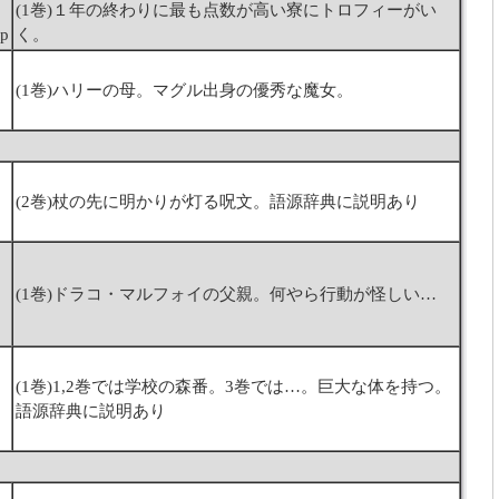
(1巻)１年の終わりに最も点数が高い寮にトロフィーがい
ip
く。
(1巻)ハリーの母。マグル出身の優秀な魔女。
(2巻)杖の先に明かりが灯る呪文。語源辞典に説明あり
(1巻)ドラコ・マルフォイの父親。何やら行動が怪しい…
(1巻)1,2巻では学校の森番。3巻では…。巨大な体を持つ。
語源辞典に説明あり