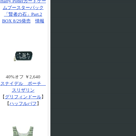
Harry Potterカードゲー
ムブースターパック
「賢者の石」Part.2
BOX 8/29発売
情報
40%オフ ￥2,640
スナイデル ポーチ
スリザリン
【
グリフィンドール
】
【
ハッフルパフ
】