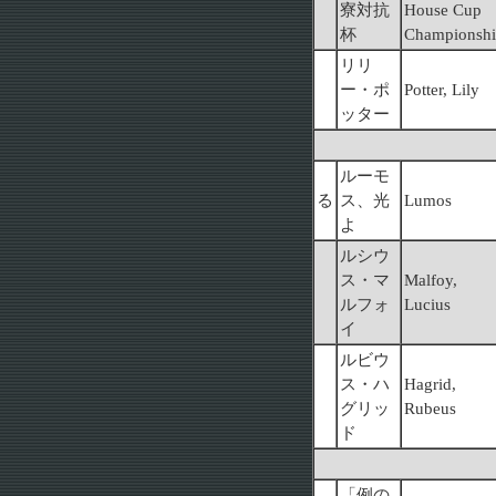
寮対抗
House Cup
杯
Championsh
リリ
ー・ポ
Potter, Lily
ッター
ルーモ
る
ス、光
Lumos
よ
ルシウ
ス・マ
Malfoy,
ルフォ
Lucius
イ
ルビウ
ス・ハ
Hagrid,
グリッ
Rubeus
ド
「例の