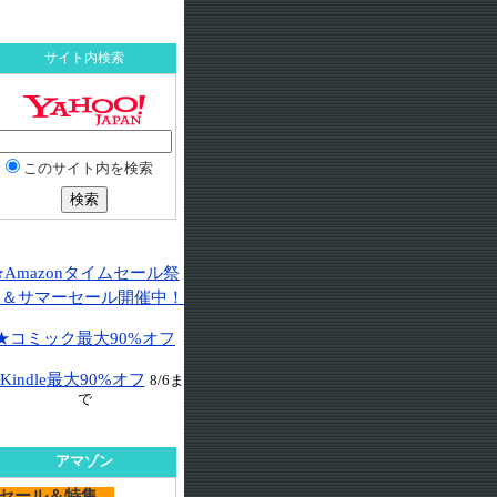
サイト内検索
このサイト内を検索
★Amazonタイムセール祭
り＆サマーセール開催中！
★コミック最大90%オフ
Kindle最大90%オフ
8/6ま
で
アマゾン
セール＆特集