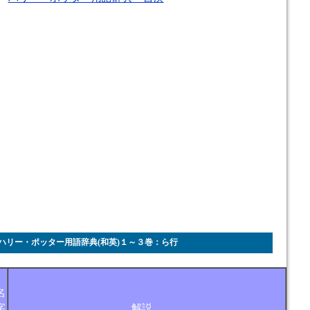
ハリー・ポッター用語辞典(和英)１～３巻：ら行
名
字
解説