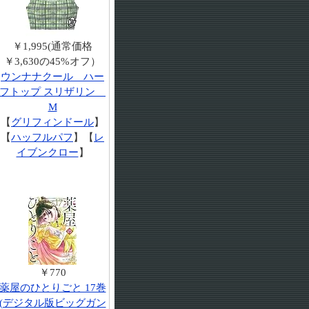
￥1,995(通常価格
￥3,630の45%オフ）
ウンナナクール ハー
フトップ スリザリン
M
【
グリフィンドール
】
【
ハッフルパフ
】【
レ
イブンクロー
】
￥770
薬屋のひとりごと 17巻
(デジタル版ビッグガン