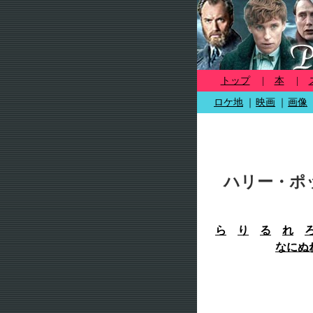
トップ
|
本
|
ロケ地
｜
映画
｜
画像
ハリー・ポ
ら
り
る
れ
な
に
ぬ