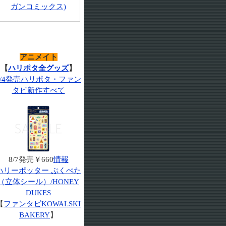
ガンコミックス)
アニメイト
【
ハリポタ全グッズ
】
7/4発売ハリポタ・ファン
タビ新作すべて
8/7発売￥660
情報
ハリーポッター ぷくぺた
（立体シール）/HONEY
DUKES
【
ファンタビKOWALSKI
BAKERY
】