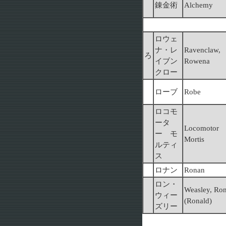
錬金術
Alchemy
ロウェ
ナ・レ
Ravenclaw,
ろ
イブン
Rowena
クロー
ローブ
Robe
ロコモ
ータ
Locomotor
ー モ
Mortis
ルティ
ス
ロナン
Ronan
ロン・
Weasley, Ro
ウィー
(Ronald)
ズリー