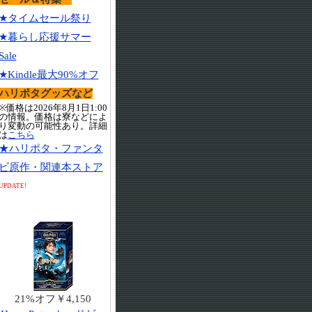
★タイムセール祭り
★暮らし応援サマー
Sale
★Kindle最大90%オフ
ハリポタグッズなど
※価格は2026年8月1日1:00
の情報。価格は寮などによ
り変動の可能性あり。詳細
は
こちら
★ハリポタ・ファンタ
ビ原作・関連本ストア
UPDATE!
21%オフ￥4,150