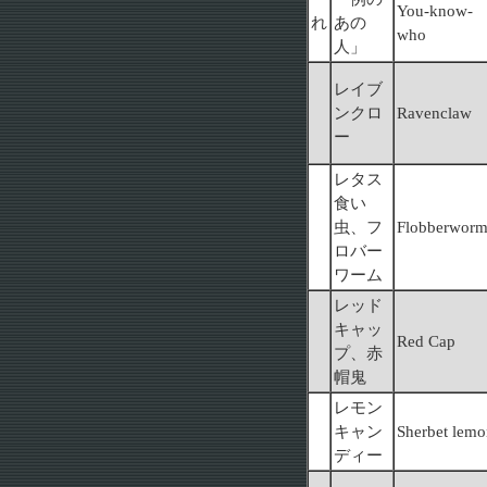
You-know-
れ
あの
who
人」
レイブ
ンクロ
Ravenclaw
ー
レタス
食い
虫、フ
Flobberwor
ロバー
ワーム
レッド
キャッ
Red Cap
プ、赤
帽鬼
レモン
キャン
Sherbet lem
ディー