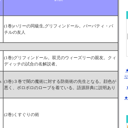
）
(1巻)ハリーの同級生,グリフィンドール。パーバティ・パ
チルの友人
(1巻)グリフィンドール。双児のウィーズリーの親友。クィ
ディッチの試合の名解説者。
s
(3巻)３巻で闇の魔術に対する防衛術の先生となる。顔色が
悪く、ボロボロのローブを着ている。語源辞典に説明あり
★
(2巻)くすぐりの術