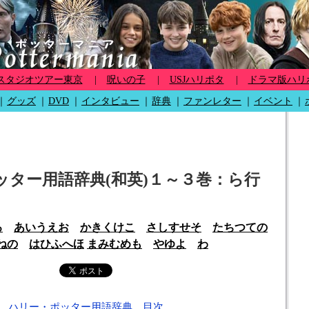
スタジオツアー東京
|
呪いの子
|
USJハリポタ
|
ドラマ版ハリ
｜
グッズ
｜
DVD
｜
インタビュー
｜
辞典
｜
ファンレター
｜
イベント
｜
ッター用語辞典(和英)１～３巻：ら行
ろ
あ
い
う
え
お
か
き
く
け
こ
さ
し
す
せ
そ
た
ち
つ
て
の
ね
の
は
ひ
ふ
へ
ほ
ま
み
む
め
も
や
ゆ
よ
わ
ハリー・ポッター用語辞典 目次