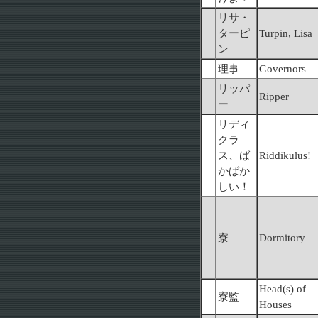
リサ・
ターピ
Turpin, Lisa
ン
理事
Governors
リッパ
Ripper
ー
リディ
クラ
ス、ば
Riddikulus!
かばか
しい！
寮
Dormitory
Head(s) of
寮監
Houses