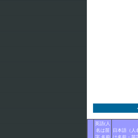
英語(人
名は苗
日本語（人
字,名前
は名前・苗