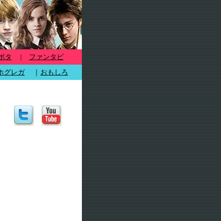
ポタ
|
ファンタビ
ホグレガ
｜
おもしろ