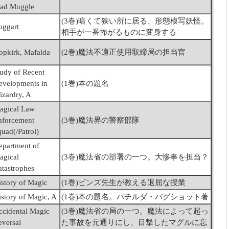
ad Muggle
(3巻)暗くて狭い所に居る、形態模写妖怪。
oggart
相手が一番怖がるものに変身する
opkirk, Mafalda
(2巻)魔法不適正使用取締局の担当官
tudy of Recent
evelopments in
(1巻)本の題名
izardry, A
agical Law
nforcement
(3巻)魔法界の警察部隊
uad(/Patrol)
epartment of
agical
(3巻)魔法省の部署の一つ。大惨事を担当？
atastrophes
istory of Magic
(1巻)ビンズ先生が教える退屈な授業
istory of Magic, A
(1巻)本の題名。バチルダ・バグショット著
ccidental Magic
(3巻)魔法省の局の一つ。魔法によって起っ
eversal
た事故を元通りにし、目撃したマグルに忘