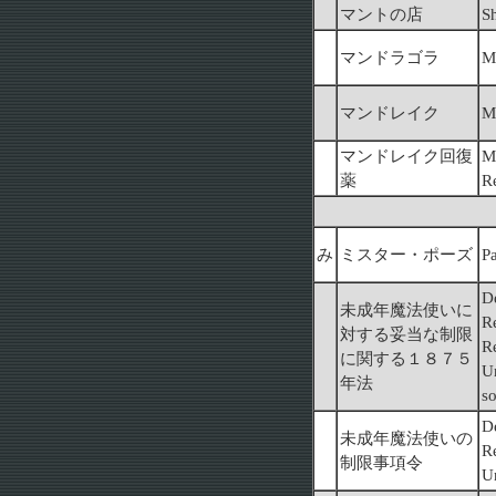
マントの店
Sh
マンドラゴラ
M
マンドレイク
M
マンドレイク回復
M
薬
R
み
ミスター・ポーズ
P
De
未成年魔法使いに
R
対する妥当な制限
Re
に関する１８７５
U
年法
s
De
未成年魔法使いの
Re
制限事項令
U