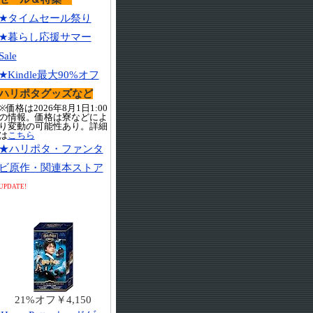
★タイムセール祭り
★暮らし応援サマー
Sale
★Kindle最大90%オフ
ハリポタグッズなど
※価格は2026年8月1日1:00
の情報。価格は寮などによ
り変動の可能性あり。詳細
は
こちら
★ハリポタ・ファンタ
ビ原作・関連本ストア
UPDATE!
21%オフ￥4,150