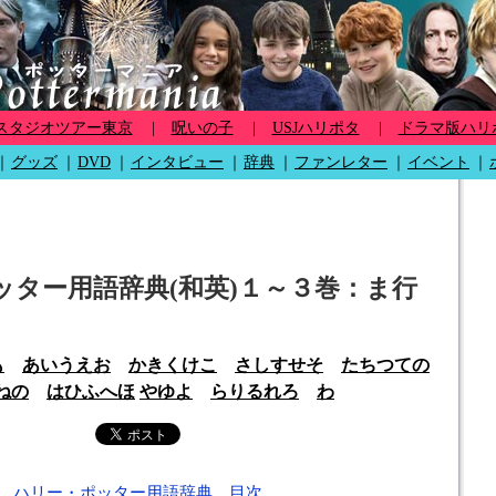
スタジオツアー東京
|
呪いの子
|
USJハリポタ
|
ドラマ版ハリ
｜
グッズ
｜
DVD
｜
インタビュー
｜
辞典
｜
ファンレター
｜
イベント
｜
ッター用語辞典(和英)１～３巻：ま行
も
あ
い
う
え
お
か
き
く
け
こ
さ
し
す
せ
そ
た
ち
つ
て
の
ね
の
は
ひ
ふ
へ
ほ
や
ゆ
よ
ら
り
る
れ
ろ
わ
ハリー・ポッター用語辞典 目次