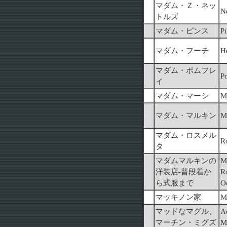
マダム・Ｚ・ネッ
N
トルズ
マダム・ピンス
P
マダム・フーチ
H
マダム・ポムフレ
P
イ
マダム・マーシ
M
マダム・マルキン
M
マダム・ロスメル
R
タ
マダムマルキンの
M
洋装店-普段着か
Ro
ら式服まで
O
マッキノン家
M
マッドなマグル、
A
マーチン・ミグズ
M