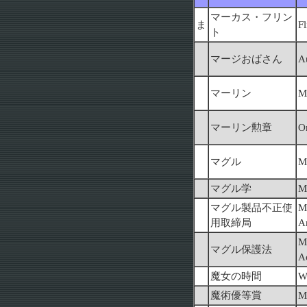
マーカス・フリン
ま
Fl
ト
マージおばさん
A
マーリン
M
マーリン勲章
O
マグル
M
マグル学
M
マグル製品不正使
M
用取締局
Ar
M
マグル保護法
A
魔女の時間
W
魔術優等賞
M