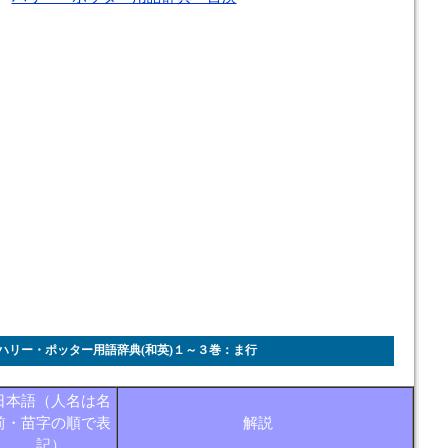
ハリー・ポッター用語辞典(和英)１～３巻：ま行
日本語（人名は名
前・苗字の順で表
解説
記）