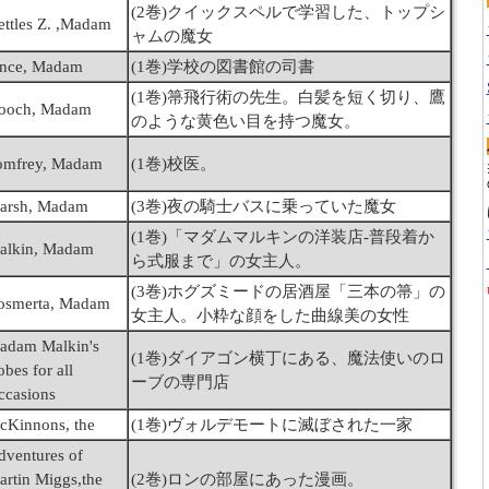
(2巻)クイックスペルで学習した、トップシ
ettles Z. ,Madam
ャムの魔女
ince, Madam
(1巻)学校の図書館の司書
(1巻)箒飛行術の先生。白髪を短く切り、鷹
ooch, Madam
のような黄色い目を持つ魔女。
omfrey, Madam
(1巻)校医。
arsh, Madam
(3巻)夜の騎士バスに乗っていた魔女
(1巻)「マダムマルキンの洋装店-普段着か
alkin, Madam
ら式服まで」の女主人。
(3巻)ホグズミードの居酒屋「三本の箒」の
osmerta, Madam
女主人。小粋な顔をした曲線美の女性
adam Malkin's
(1巻)ダイアゴン横丁にある、魔法使いのロ
bes for all
ーブの専門店
ccasions
cKinnons, the
(1巻)ヴォルデモートに滅ぼされた一家
dventures of
artin Miggs,the
(2巻)ロンの部屋にあった漫画。