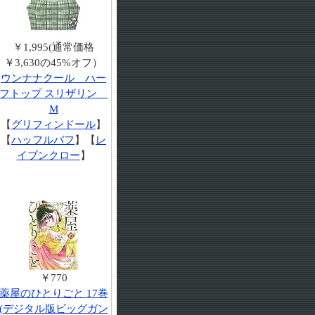
￥1,995(通常価格
￥3,630の45%オフ）
ウンナナクール ハー
フトップ スリザリン
M
【
グリフィンドール
】
【
ハッフルパフ
】【
レ
イブンクロー
】
￥770
薬屋のひとりごと 17巻
(デジタル版ビッグガン