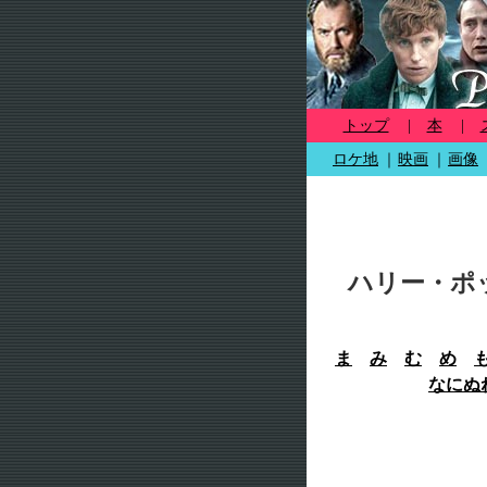
トップ
|
本
|
ロケ地
｜
映画
｜
画像
ハリー・ポ
ま
み
む
め
な
に
ぬ