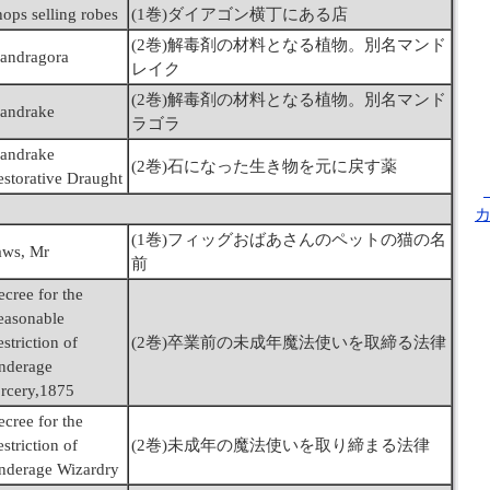
ops selling robes
(1巻)ダイアゴン横丁にある店
(2巻)解毒剤の材料となる植物。別名マンド
andragora
レイク
(2巻)解毒剤の材料となる植物。別名マンド
andrake
ラゴラ
andrake
(2巻)石になった生き物を元に戻す薬
estorative Draught
(1巻)フィッグおばあさんのペットの猫の名
aws, Mr
前
cree for the
easonable
striction of
(2巻)卒業前の未成年魔法使いを取締る法律
nderage
orcery,1875
cree for the
striction of
(2巻)未成年の魔法使いを取り締まる法律
nderage Wizardry