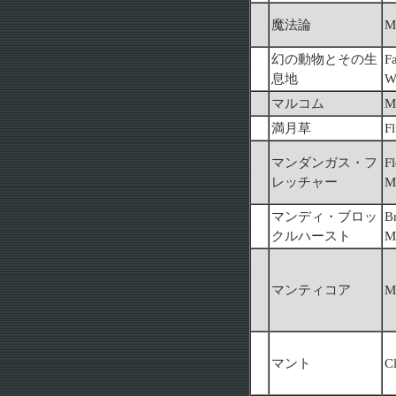
魔法論
M
幻の動物とその生
Fa
息地
W
マルコム
M
満月草
F
マンダンガス・フ
Fl
レッチャー
M
マンディ・ブロッ
Br
クルハースト
M
マンティコア
M
マント
C