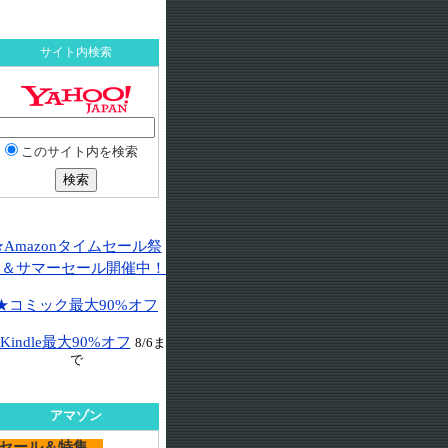
サイト内検索
このサイト内を検索
★Amazonタイムセール祭
り＆サマーセール開催中！
★コミック最大90%オフ
Kindle最大90%オフ
8/6ま
で
アマゾン
セール＆特集