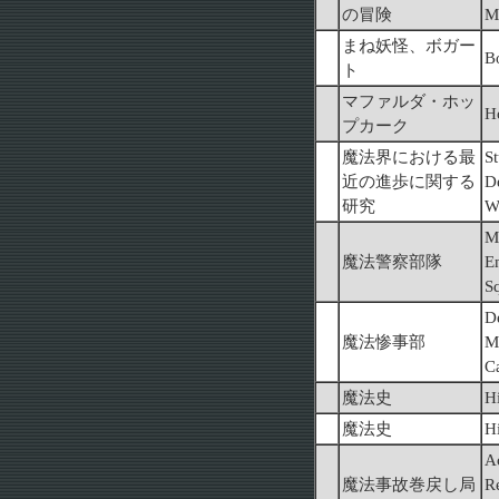
の冒険
M
まね妖怪、ボガー
B
ト
マファルダ・ホッ
H
プカーク
魔法界における最
S
近の進歩に関する
D
研究
W
M
魔法警察部隊
E
Sq
D
魔法惨事部
M
C
魔法史
H
魔法史
H
A
魔法事故巻戻し局
R