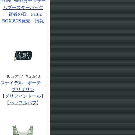
Harry Potterカードゲー
ムブースターパック
「賢者の石」Part.2
BOX 8/29発売
情報
40%オフ ￥2,640
スナイデル ポーチ
スリザリン
【
グリフィンドール
】
【
ハッフルパフ
】