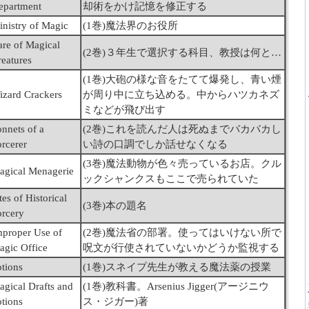
epartment
却術をかけ記憶を修正する
inistry of Magic
(1巻)魔法界のお役所
are of Magical
(2巻)３年生で選択する科目、教授は何と…
reatures
(1巻)大砲の様な音をたてて爆発し、青い煙
izard Crackers
が周り中に立ち込める。中からハツカネズ
ミなどが飛び出す
nnets of a
(2巻)これを読んだ人は死ぬまでバカバカし
rcerer
い詩の口調でしか話せなくなる
(3巻)魔法動物が色々売っているお店。クル
agical Menagerie
ックシャンクスもここで売られていた
tes of Historical
(3巻)本の題名
orcery
mproper Use of
(2巻)魔法省の部署。使ってはいけない所で
agic Office
呪文が行使されていないかどうか監視する
otions
(1巻)スネイプ先生が教える魔法薬の授業
agical Drafts and
(1巻)教科書。Arsenius Jigger(アージニウ
otions
ス・ジガー)著