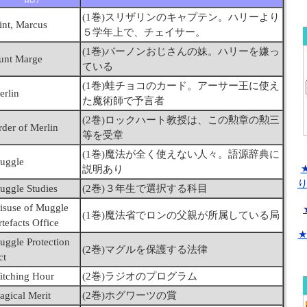
(1巻)スリザリンのキャプテン。ハリーより
int, Marcus
５学年上で、チェイサー。
(1巻)バーノンおじさんの妹。ハリーを嫌っ
unt Marge
ている
(1巻)蛙チョコのカード。アーサー王に使え
erlin
た魔術師で予言者
(2巻)ロックハート教授は、この勲章の勲三
rder of Merlin
等を受章
(1巻)魔法が全く使えない人々。語源辞典に
uggle
説明あり
uggle Studies
(2巻)３年生で選択する科目
isuse of Muggle
(1巻)魔法省でロンの父親が所属している局
tefacts Office
★
uggle Protection
(2巻)マグルを保護する法律
ct
itching Hour
(2巻)ラジオのプログラム
agical Merit
(2巻)ホグワーツの賞