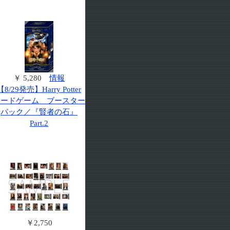
￥ 5,280
情報
【8/29発売】Harry Potter
カードゲーム ブースター
パック／『賢者の石』
Part.2
￥2,750