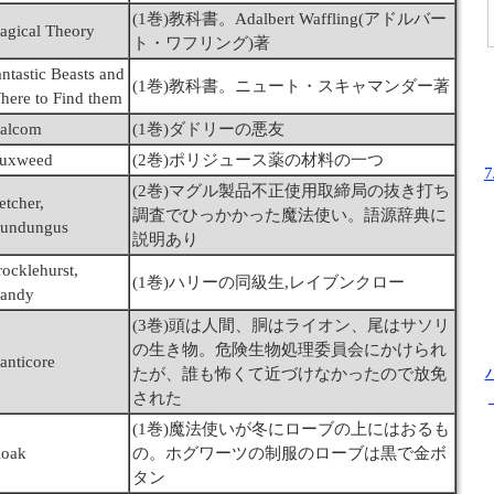
(1巻)教科書。Adalbert Waffling(アドルバー
agical Theory
ト・ワフリング)著
ntastic Beasts and
(1巻)教科書。ニュート・スキャマンダー著
here to Find them
alcom
(1巻)ダドリーの悪友
luxweed
(2巻)ポリジュース薬の材料の一つ
(2巻)マグル製品不正使用取締局の抜き打ち
etcher,
調査でひっかかった魔法使い。語源辞典に
undungus
説明あり
ocklehurst,
(1巻)ハリーの同級生,レイブンクロー
andy
(3巻)頭は人間、胴はライオン、尾はサソリ
の生き物。危険生物処理委員会にかけられ
anticore
たが、誰も怖くて近づけなかったので放免
された
(1巻)魔法使いが冬にローブの上にはおるも
loak
の。ホグワーツの制服のローブは黒で金ボ
タン