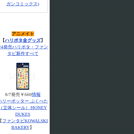
ガンコミックス)
アニメイト
【
ハリポタ全グッズ
】
7/4発売ハリポタ・ファン
タビ新作すべて
8/7発売￥660
情報
ハリーポッター ぷくぺた
（立体シール）/HONEY
DUKES
【
ファンタビKOWALSKI
BAKERY
】