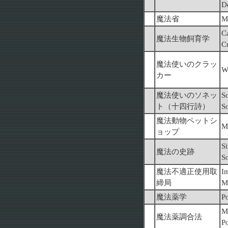
D
魔法省
M
C
魔法生物飼育学
C
魔法使いのクラッ
W
カー
魔法使いのソネッ
So
ト（十四行詩）
So
魔法動物ペットシ
M
ョップ
Si
魔法の史跡
S
魔法不適正使用取
I
締局
M
魔法薬学
P
M
魔法薬調合法
P