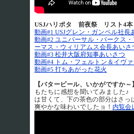
USJハリポタ 前夜祭 リスト4本
動画#1 USJグレン・ガンペル社
動画#2 ユニバーサル・パークス
ーマス・ウィリアムス会長あいさ
動画#3 松井大阪府知事あいさつ
動画#4 トム・フェルトン＆イヴ
動画#5 打ちあがった花火
【バタービール、いかがですか～
もたちに感想を聞いてみました♪
は甘くて、下の茶色の部分はさっ
爽やかな味わいでしたョ！
内覧会