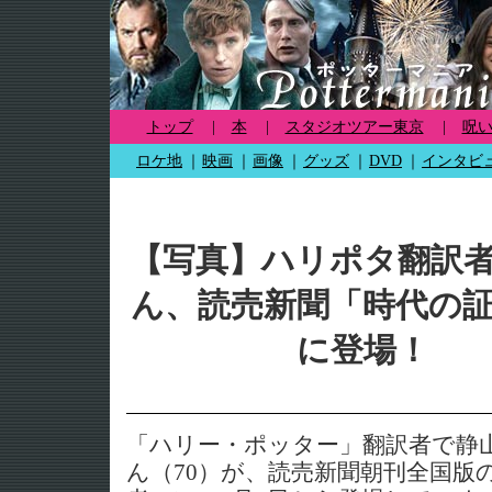
トップ
|
本
|
スタジオツアー東京
|
呪
ロケ地
｜
映画
｜
画像
｜
グッズ
｜
DVD
｜
インタビ
【写真】ハリポタ翻訳
ん、読売新聞「時代の
に登場！
「ハリー・ポッター」翻訳者で静
ん（70）が、読売新聞朝刊全国版