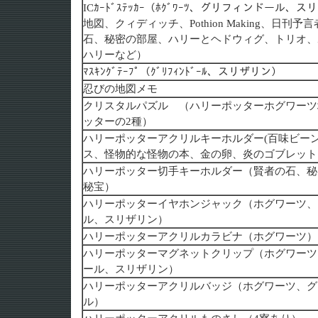
ICｶｰﾄﾞｽﾃｯｶｰ（ﾎｸﾞﾜｰﾂ、グリフィンドール、
地図、クィディッチ、Pothion Making、日刊
石、秘密の部屋、ハリーとヘドウィグ、トリオ、
ハリーなど）
ﾏｽｷﾝｸﾞﾃｰﾌﾟ（ｸﾞﾘﾌｨﾝﾄﾞｰﾙ、スリザリン）
忍びの地図メモ
クリスタルパズル （ハリーポッターホグワーツ
ッターの2種）
ハリーポッターアクリルキーホルダー(百味ビー
ス、怪物的な怪物の本、金の卵、炎のゴブレット
ハリーポッター切手キーホルダー（賢者の石、秘
秘宝）
ハリーポッターイヤホンジャック（ホグワーツ、
ル、スリザリン）
ハリーポッターアクリルカラビナ（ホグワーツ）
ハリーポッターマグネットクリップ（ホグワーツ
ール、スリザリン）
ハリーポッターアクリルバッジ（ホグワーツ、グ
ル）