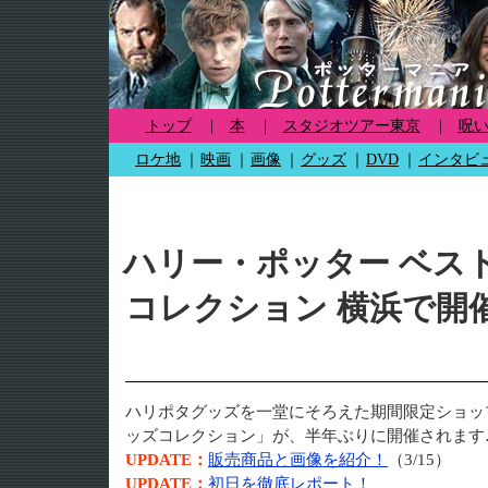
トップ
|
本
|
スタジオツアー東京
|
呪
ロケ地
｜
映画
｜
画像
｜
グッズ
｜
DVD
｜
インタビ
ハリー・ポッター ベス
コレクション 横浜で開
ハリポタグッズを一堂にそろえた期間限定ショッ
ッズコレクション」が、半年ぶりに開催されます
UPDATE：
販売商品と画像を紹介！
（3/15）
UPDATE：
初日を徹底レポート！