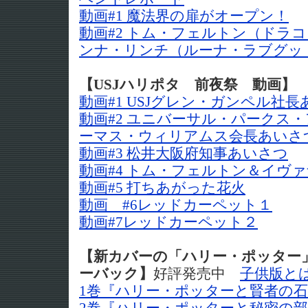
動画#1 魔法界の扉がオープン！
動画#2 トム・フェルトン（ドラ
ンナ・リンチ（ルーナ・ラブグッ
【USJハリポタ 前夜祭 動画】
動画#1 USJグレン・ガンペル社
動画#2 ユニバーサル・パークス
ーマス・ウィリアムス会長あいさ
動画#3 松井大阪府知事あいさつ
動画#4 トム・フェルトン＆イヴ
動画#5 打ちあがった花火
動画 #6レッドカーペット１
動画#7レッドカーペット２
【新カバーの「ハリー・ポッター
ーバック】
好評発売中
子供版と
1巻『ハリー・ポッターと賢者の