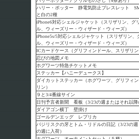
ハリーポッターアクリルものさし（4寮あり）
ハリー・ポッター 静電気防止ブレスレット S
と白の2種
iPhone6対応シェルジャケット（スリザリン、
ル、ウィーズリー・ウィザード・ウィーズ）
iPhone5s/5対応シェルジャケット（スリザリン
ル、ウィーズリー・ウィザード・ウィーズ）
ICカードケース（グリフィンドール、スリザリ
忍びの地図メモ
ホグワーツ特急チケットメモ
ステッカー【ハニーデュークス】
ダイカットステッカー（ホグワーツ、グリフィン
リン）
９と3/4番線サイン
日刊予言者新聞 看板（3/23の週またはそれ以
ダイアゴン横丁 壁掛け
ゴールデンエッグ レプリカ
バジリスクの牙とトム・リドルの日記（3/23の
の週に入荷）
ホグワーツ オーナメントセット（５種）