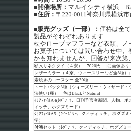
■開催場所：
マルイシティ横浜 B
■住所：
〒220-0011神奈川県横浜市
■販売グッズ（一部）：
価格は全て
製品がそれぞれあります
杖やローブマフラーなど衣類、ノ
お菓子については問い合わせ中。
かも知れませんが、回答が来次第
額入りネクタイ（４寮） 7020円 ↓に画像あり
レザーミラー（４寮、ウィーズリーなど全8種）
素焼きのコースター 全30種
トートバック3種（ウィーズリー・ウィザード・
法使い1種） 色はBlackとNatural
ｸﾘｱﾌｧｲﾙA4(ﾎｸﾞﾜｰﾂ、日刊予言者新聞、人物
ィッチ、ホグズミード）
ｸﾘｱﾌｧｲﾙA5（ｳｨｰｽﾞﾘｰ、クィディッチ、ホグ
学）
付箋セット（ﾎｸﾞﾜｰﾂ、クィディッチ、ホグズミ