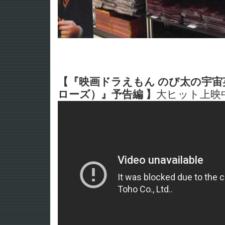
【『映画ドラえもん のび太の宇
ローズ）』予告編 】
大ヒット上映