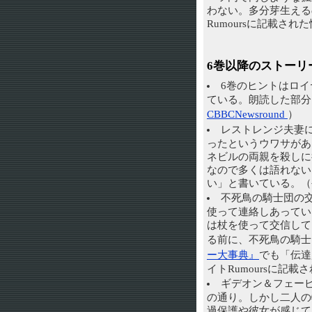
わない。多分芽生える
Rumoursに記載さ
6巻以降のストーリ
6巻のヒントはロ
ている。朗読した部分はU
CBBCNewsround
）
レストレンジ夫妻
ったというウワサがあ
ネビルの両親を殺しに
なので多くは語れない
い」と書いている。（
不死鳥の騎士団の
使って連絡しあってい
は杖を使って交信して
る前に、不死鳥の騎士
ー大事典』
でも「伝達
イトRumoursに記
ギデオン＆フェー
の通り。しかし二人の
過保護や彼女が感じて