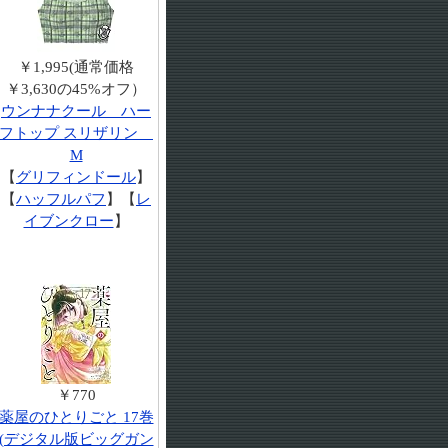
￥1,995(通常価格
￥3,630の45%オフ）
ウンナナクール ハー
フトップ スリザリン
M
【
グリフィンドール
】
【
ハッフルパフ
】【
レ
イブンクロー
】
￥770
薬屋のひとりごと 17巻
(デジタル版ビッグガン