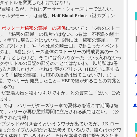
タイトルを変更したわけではない。
が登場するが、それはアーサー・ウィーズリーではない。
ヴォルデモート）は当然、
Half Blood Prince
（謎のプリン
・ポッターと秘密の部屋」の関係
について： 「6巻のストー
し、「秘密の部屋」の残片ではない。6巻は「不死鳥の騎士
、4年前に戻ることはないわ。6巻には「秘密の部屋」「ア
のゴブレット」や「不死鳥の騎士団」で起こったイベント
のよ。 6巻はシリーズ全体のストーリーの構成要素の一つ
れようとしたけど、そこには合わなかった（から入れなかっ
クやリドルの日記の部分のことではないわ。 以前私は2巻
ると話したけど、それは '謎のプリンス（HBP）'に関する
って「秘密の部屋」にHBPの痕跡は出てこないでしょ）。
」でハリーが発見したこと-- HBPで彼が知ることの前兆と
いるの」
まだ登場人物を殺すつもりですか」との質問に「はい。ごめ
ます。
★
ス」では、ハリーがダーズリー家で夏休みを過ごす期間は短
て、ハリーが再び懲戒尋問に立たされる訳ではない。（公
に記載された情報）
ブグッドが付き合うというウワサが出ているが、J.K.ロー
違ったタイプの人間だと私は考えているので、彼らはホグワ
立を体験しているけれど、それが本当の愛に繋がるとは思