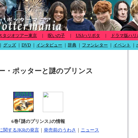
スタジオツアー東京
|
呪いの子
|
USJハリポタ
|
ドラマ版ハリ
｜
グッズ
｜
DVD
｜
インタビュー
｜
辞典
｜
ファンレター
｜
イベント
｜
ー・ポッターと謎のプリンス
6巻｢謎のプリンス｣の情報
に関するJKRの発言
｜
発売前のうわさ
｜
ニュース