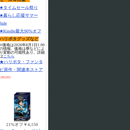
★タイムセール祭り
★暮らし応援サマー
Sale
★Kindle最大90%オフ
ハリポタグッズなど
※価格は2026年8月1日1:00
の情報。価格は寮などによ
り変動の可能性あり。詳細
は
こちら
★ハリポタ・ファンタ
ビ原作・関連本ストア
UPDATE!
21%オフ￥4,150