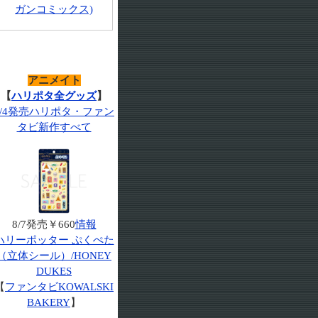
ガンコミックス)
アニメイト
【
ハリポタ全グッズ
】
7/4発売ハリポタ・ファン
タビ新作すべて
8/7発売￥660
情報
ハリーポッター ぷくぺた
（立体シール）/HONEY
DUKES
【
ファンタビKOWALSKI
BAKERY
】