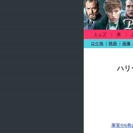
トップ
|
本
|
ロケ地
｜
映画
｜
画像
ハリ
事実や6巻