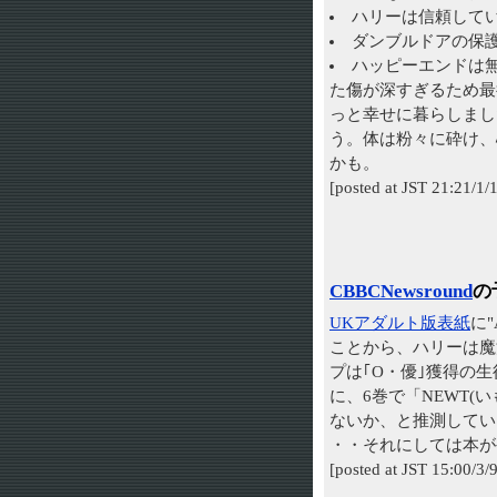
ハリーは信頼して
ダンブルドアの保
ハッピーエンドは
た傷が深すぎるため最
っと幸せに暮らしまし
う。体は粉々に砕け、
かも。
[posted at JST 21
CBBCNewsround
の
UKアダルト版表紙
に"
ことから、ハリーは魔法
プは｢O・優｣獲得の
に、6巻で「NEWT
ないか、と推測してい
・・それにしては本
[posted at JST 15