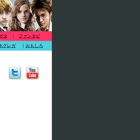
ポタ
|
ファンタビ
ホグレガ
｜
おもしろ