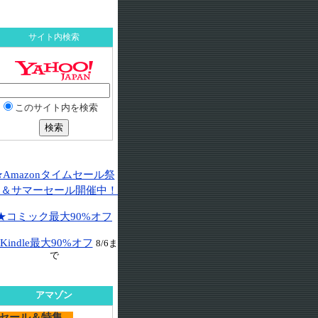
サイト内検索
このサイト内を検索
★Amazonタイムセール祭
り＆サマーセール開催中！
★コミック最大90%オフ
Kindle最大90%オフ
8/6ま
で
アマゾン
セール＆特集