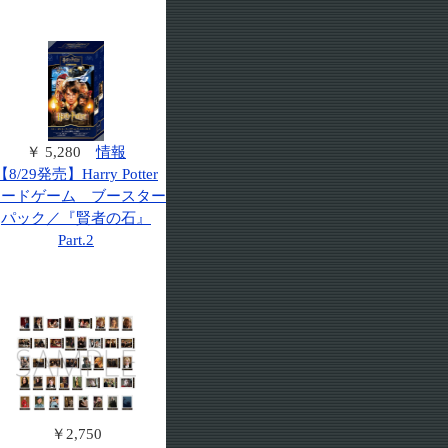
￥ 5,280
情報
【8/29発売】Harry Potter
カードゲーム ブースター
パック／『賢者の石』
Part.2
￥2,750