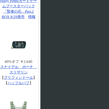
Harry Potterカードゲー
ムブースターパック
「賢者の石」Part.2
BOX 8/29発売
情報
40%オフ ￥2,640
スナイデル ポーチ
スリザリン
【
グリフィンドール
】
【
ハッフルパフ
】