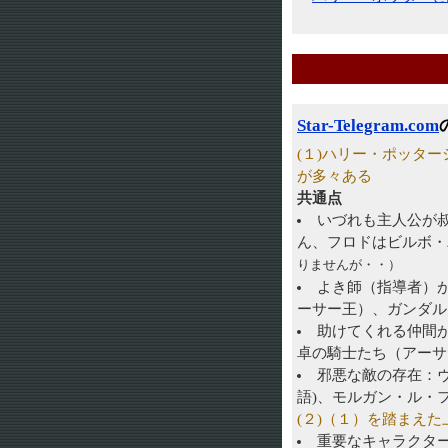
Star-Telegram.com
(１)ハリー・ポッタ
が多々ある
共通点
いづれも主人公が
ん、フロドはビルボ・
りませんが・・）
よき師（指導者）
ーサー王）、ガンダル
助けてくれる仲間
卓の騎士たち（アーサ
邪悪な敵の存在：
語)、モルガン・ル・
(２)（１）を踏まえた
重要なキャラクタ