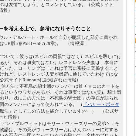
のは友情でしょう」とコメントしている。（公式サイト
れた情報）
ーを考える上で、参考になりそうなこと
イヤル・アルバート・ホールで自分が朗読した部分に書かれ
K版5巻P583～587(29章)。 （情報源：
について：彼らは(ネビルの両親ではなく）ネビルを殺しに行
るが、それは事実ではない。レストレンジ夫妻は、本当に
行った。ローリングは「これは予言に密接に関係すること
けれど、レストレンジ夫妻が機密に通じていたわけではな
公式サイトRumoursに記載された情報）
交信方法：不死鳥の騎士団のメンバーは蛙チョコのカードを
るというウワサがあるが、それは事実ではない(笑)。騎士団
おり、既にこの方法は「不死鳥の騎士団」の存在が語られ
団のメンバーによって使われている。 （
『ハリー・ポッタ
魔法」としてこの方法を紹介しています(^^ゞ) （公式サ
載された情報）
ビアン・プルウェットはモリー・ウィーズリーの兄弟？：そ
物語は、その死がウィーズリーおばさんのハリーに対する
いる不安の一因となっている点を除いて、全体のプロット