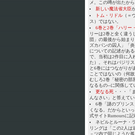
メ。この噂が出たから
新しい魔法省大臣
トム・リドル
（＝
ス）ではない。
6巻と2巻「ハリー
リーは2巻と全く違う
団」の最後から始まり
ズカバンの囚人」「炎
についての記述がある
で、当初は2作目に入
た）。それはバジリス
と6巻にはつながりがあ
ことではないの（何故
むしろ2巻「秘密の部屋
なるもの--に関係して
更なる死
・・・「
んなさい」と答えてい
6巻「謎のプリン
くなる。だからといっ
式サイトRumours
ネビルとルーナ・ラ
リングは「この2人は
－ツ内で同じような孤