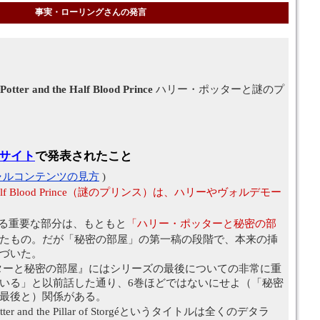
事実・ローリングさんの発言
Potter and the Half Blood Prince
ハリー・ポッターと謎のプ
式サイト
で発表されたこと
ャルコンテンツの見方
)
alf Blood Prince（謎のプリンス）は、ハリーやヴォルデモー
ある重要な部分は、もともと
「ハリー・ポッターと秘密の部
たもの。だが「秘密の部屋」の第一稿の段階で、本来の挿
づいた。
ターと秘密の部屋』にはシリーズの最後についての非常に重
いる」と以前話した通り、6巻ほどではないにせよ（「秘密
最後と）関係がある。
Potter and the Pillar of Storgéというタイトルは全くのデタラ