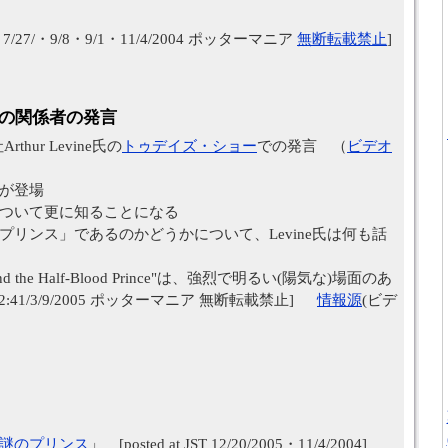
30・7/27/・9/8・9/1・11/4/2004 ポッターマニア
無断転載禁止
]
外の関係者の発言
hur Levine氏の
トゥデイズ・ショー
での発言 （
ビデオ
が登場
いて更に知ることになる
ンス」であるのかどうかについて、Levine氏は何も話
and the Half-Blood Prince"は、強烈で明るい(陽気な)場面のあ
JST 12:41/3/9/2005 ポッターマニア 無断転載禁止]
情報源
(ビデ
謎のプリンス
」 [posted at JST 12/20/2005・11/4/2004]