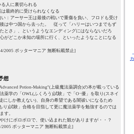
いる人に裏切られる
護は最終的に受けられなくなる
無い：アーサー王は最後の戦いで重傷を負い、フロドも受け
後は中つ国から去った。 従って「ハリーはいつまでもず
たとさ」、というようなエンディングにはならないだろ
心がどこか未知の場所に行く、といったようなことになる
:21/1/14/2005 ポッターマニア 無断転載禁止]
予想
Advanced Potion-Making"(上級魔法薬調合)の本が載っている
薬学の「OWL(ふくろう)試験」で「O･優」を取り(スネイ
生徒にしか教えない)、自身の希望である闇祓いになるため
(いもり)試験」合格を目指して更に魔法薬学を勉強するのでは
ます。
がやけにボロボロで、使い込まれた観がありますが・・？
:00/3/9/2005 ポッターマニア 無断転載禁止]