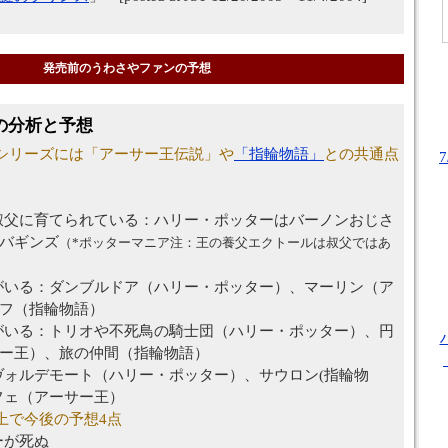
発売前のうわさやファンの予想
の分析と予想
ーシリーズには「アーサー王伝説」や
「指輪物語」
との共通点
叔父に育てられている：ハリー・ポッターはバーノンおじさ
バギンズ
（*ポッターマニア注：王の養父エクトールは叔父ではあ
がいる：ダンブルドア（ハリー・ポッター）、マーリン（ア
フ（指輪物語）
がいる：トリオや不死鳥の騎士団（ハリー・ポッター）、円
ー王）、旅の仲間（指輪物語）
ヴォルデモート（ハリー・ポッター）、サウロン(指輪物
フェ（アーサー王）
上で今後の予想4点
ーが死ぬ