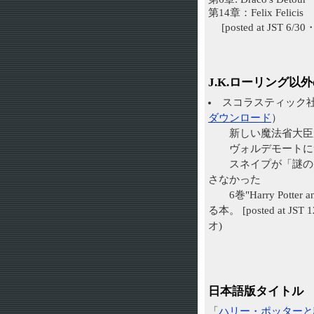
第14章：Felix Felicis
[posted at JST 6/
J.K.ローリング以
スコラスティック社Art
ダウンロード
）
新しい魔法省大臣
ヴォルデモートにつ
スネイプが「謎のプリ
さなかった
6巻"Harry Potter 
る本。 [posted at 
オ)
日本語版タイトル
「
ハリー・ポッターと