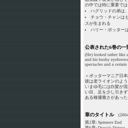
の中では特に重要では
ハグリッドの弟は
チョウ・チャンは
スが生まれる
ハリー・ポッターは
公表された6巻の一
(He) looked rather like 
and his bushy eyebrows;
spectacles and a certain
＜ポッターマニア日本
彼は老ライオンのよう
いまゆ毛には白髪が混
い目、足を少し引きず
ある種優雅さがあった
章のタイトル
(200
第2章: Spinners End
第6章: Draco's Detour