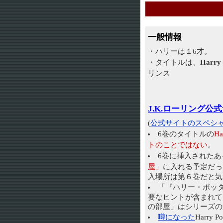
一般情報
・ハリーは１6才。
・タイトルは、
Harry 
リンス
J.K.ローリング公
(
公式サイトのスペシ
6巻のタイトルの
H
トのことではない
。
6巻に挿入された
屋」
に入れる予定だっ
入場所は第６巻だと気
「『ハリー・ポッ
要なヒントが含まれて
の部屋」はシリーズの
噂になった
Harry 