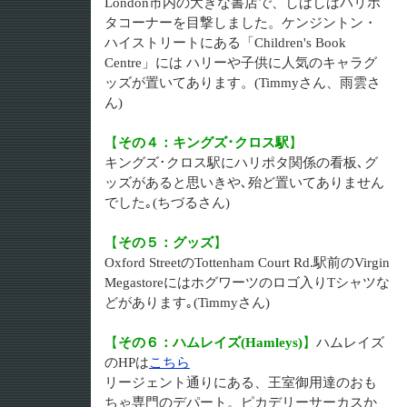
London市内の大きな書店で、しばしばハリポ
タコーナーを目撃しました。ケンジントン・
ハイストリートにある「Children's Book
Centre」には ハリーや子供に人気のキャラグ
ッズが置いてあります。(Timmyさん、雨雲さ
ん)
【
その４：キングズ･クロス駅
】
キングズ･クロス駅にハリポタ関係の看板､グ
ッズがあると思いきや､殆ど置いてありません
でした｡(ちづるさん)
【
その５：グッズ
】
Oxford StreetのTottenham Court Rd.駅前のVirgin
Megastoreにはホグワーツのロゴ入りTシャツな
どがあります｡(Timmyさん)
【
その６：ハムレイズ(Hamleys)
】
ハムレイズ
のHPは
こちら
リージェント通りにある、王室御用達のおも
ちゃ専門のデパート。ピカデリーサーカスか