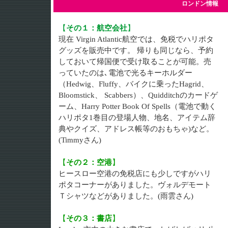
ロンドン情報
【
その１：航空会社
】
現在 Virgin Atlantic航空では、免税でハリポタ
グッズを販売中です。 帰りも同じなら、予約
しておいて帰国便で受け取ることが可能。売
っていたのは､電池で光るキーホルダー
（Hedwig、Fluffy、バイクに乗ったHagrid、
Bloomstick、 Scabbers）、Quidditchのカードゲ
ーム、Harry Potter Book Of Spells（電池で動く
ハリポタ1巻目の登場人物、地名、アイテム辞
典やクイズ、アドレス帳等のおもちゃ)など。
(Timmyさん)
【
その２：空港
】
ヒースロー空港の免税店にも少しですがハリ
ポタコーナーがありました。ヴォルデモート
Ｔシャツなどがありました。(雨雲さん)
【
その３：書店
】