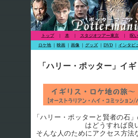
トップ
|
本
|
スタジオツアー東京
|
呪
ロケ地
｜
映画
｜
画像
｜
グッズ
｜
DVD
｜
インタビ
「ハリー・ポッター」イギ
「ハリー・ポッターと賢者の石」
はどうすれば良
そんな人のためにアクセス方法