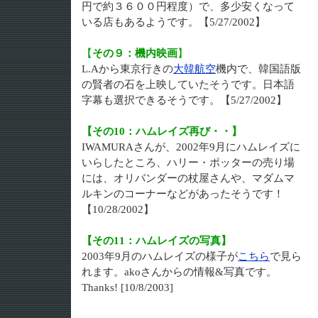
円で約３６００円程度）で、多少安くなって
いる店もあるようです。【5/27/2002】
【
その９：機内映画
】
L.Aから東京行きの
大韓航空
機内で、韓国語版
の賢者の石を上映していたそうです。日本語
字幕も選択できるそうです。【5/27/2002】
【その10：ハムレイズ再び・・】
IWAMURAさんが、2002年9月にハムレイズに
いらしたところ、ハリー・ポッターの売り場
には、オリバンダーの杖屋さんや、マダムマ
ルキンのコーナーなどがあったそうです！
【10/28/2002】
【その11：ハムレイズの写真】
2003年9月のハムレイズの様子が
こちら
で見ら
れます。akoさんからの情報&写真です。
Thanks! [10/8/2003]