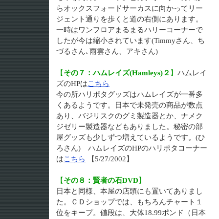
らオックスフォードサーカスに向かってリー
ジェント通りを歩くと道の右側にあります。
一時はワンフロアまるまるハリーコーナーで
したが今は縮小されています(Timmyさん、ち
づるさん､雨雲さん、アキさん)
【
その７：ハムレイズ(Hamleys)２
】
ハムレイ
ズのHPは
こちら
今の所ハリポタグッズはハムレイズが一番多
くあるようです。日本で未発売の商品が数点
あり、バジリスクのグミ製造器とか、ナメク
ジゼリー製造器などもありました。秘密の部
屋グッズも少しずつ増えているようです。(ひ
ろさん) ハムレイズのHPのハリポタコーナー
は
こちら
【5/27/2002】
【
その８：賢者の石DVD
】
日本と同様、本屋の店頭にも置いてありまし
た。ＣＤショップでは、もちろんチャート１
位をキープ。値段は、大体18.99ポンド（日本