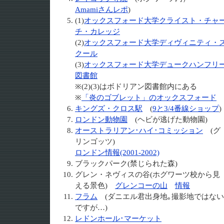
Amamiさんレポ
)
(1)
オックスフォード大学クライスト・チャ
チ・カレッジ
(2)
オックスフォード大学ディヴィニティ・
クール
(3)
オックスフォード大学デュークハンフリ
図書館
※(2)(3)はボドリアン図書館内にある
※
「炎のゴブレット」のオックスフォード
キングズ・クロス駅
(
9と3/4番線ショップ
)
ロンドン動物園
(ヘビが逃げた動物園)
オーストラリアン･ハイ･コミッション
(グ
リンゴッツ)
ロンドン情報(2001-2002)
ブラックパーク(禁じられた森)
グレン・ネヴィスの谷(ホグワーツ校から見
える景色)
グレンコーの山
情報
フラム
(ダニエル君出身地｡撮影地ではない
ですが…)
レドンホール･マーケット