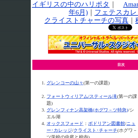
イギリスの中のハリポタ
｜
Am
年6月)
｜
フェテスカレ
クライストチャーチの写真
｜
目次
グレンコーの山々
(第一の課題)
フォートウィリアム/スティール滝
(第一の課
題)
グレンフィナン高架橋(ホグワ－ツ特急)
/シ
エル湖
オックスフォード
：
ボドリアン図書館
/
ニュ
ー･カレッジ
/
クライスト･チャーチ
(ホグワ－
ツ学校の中庭と校内)