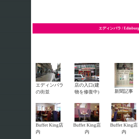
エディンバラ / Edinbu
エディンバラ
店の入口(建
新聞記事
の街並
物を修復中)
Buffet King店
Buffet King店
Buffet King店
内
内
内