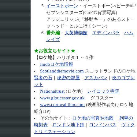
イーストボーン
：イーストボーン/ビーチ岬/
セブンシスターズ(GoFの背景写真)
アッシュリッジ(「移動キー」のあるストー
ツヘッド・ヒルに行くシーン)
番外編
：
大英博物館
エディンバラ
ハム
レイズ
★お役立ちサイト★
【ロケ地】
ハリポタ１～４作
Imdbロケ地情報
Scotlandthemovie.com
スコットランドのロケ地
賢者の石
｜
秘密の部屋
｜
アズカバン
｜
炎のゴブレ
ット
Nationaltrust
(ロケ地)
レイコック寺院
www.gloucester.gov.uk
グロスター
www.cornwallfilm.com
(映画製作者向けロケ地
紹介HP)
その他サイト：
ロケ地の写真や地図
｜
列車の
時刻表
｜
ロンドン地下鉄
｜
ロンドンバス
｜
ヴィク
トリアステーション