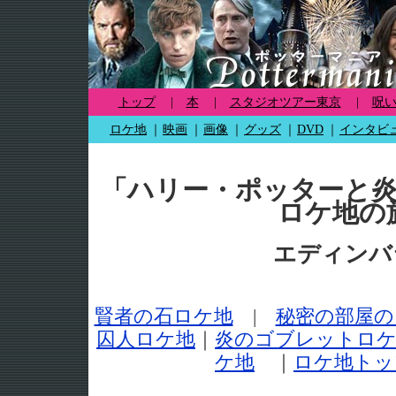
トップ
|
本
|
スタジオツアー東京
|
呪
ロケ地
｜
映画
｜
画像
｜
グッズ
｜
DVD
｜
インタビ
「ハリー・ポッターと
ロケ地の
エディンバ
賢者の石ロケ地
|
秘密の部屋の
囚人ロケ地
｜
炎のゴブレットロ
ケ地
｜
ロケ地トッ