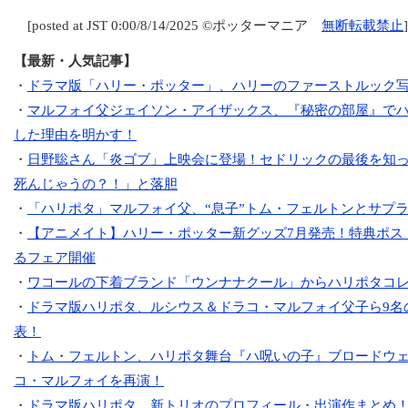
[posted at JST 0:00/8/14/2025 ©ポッターマニア
無断転載禁止
]
【最新・人気記事】
・
ドラマ版「ハリー・ポッター」、ハリーのファーストルック
・
マルフォイ父ジェイソン・アイザックス、『秘密の部屋』で
した理由を明かす！
・
日野聡さん「炎ゴブ」上映会に登場！セドリックの最後を知
死んじゃうの？！」と落胆
・
「ハリポタ」マルフォイ父、“息子”トム・フェルトンとサプ
・
【アニメイト】ハリー・ポッター新グッズ7月発売！特典ポス
るフェア開催
・
ワコールの下着ブランド「ウンナナクール」からハリポタコ
・
ドラマ版ハリポタ、ルシウス＆ドラコ・マルフォイ父子ら9名
表！
・
トム・フェルトン、ハリポタ舞台『ハ呪いの子』ブロードウ
コ・マルフォイを再演！
・
ドラマ版ハリポタ、新トリオのプロフィール・出演作まとめ