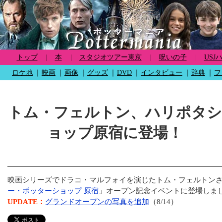
トップ
|
本
|
スタジオツアー東京
|
呪いの子
|
USJ
ロケ地
｜
映画
｜
画像
｜
グッズ
｜
DVD
｜
インタビュー
｜
辞典
｜
フ
トム・フェルトン、ハリポタシ
ョップ原宿に登場！
映画シリーズでドラコ・マルフォイを演じたトム・フェルトン
ー・ポッターショップ 原宿
」オープン記念イベントに登場しま
UPDATE：
グランドオープンの写真を追加
（8/14）