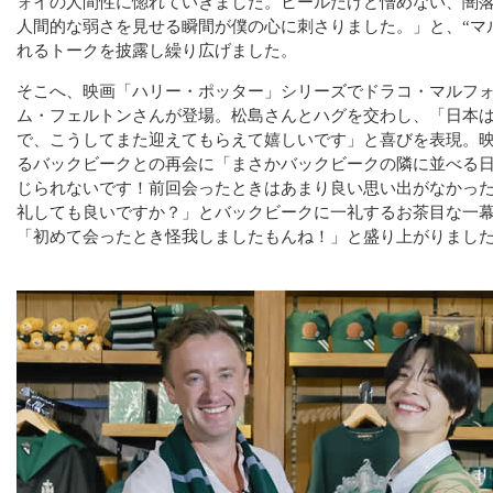
ォイの人間性に惚れていきました。ヒールだけど憎めない、闇
人間的な弱さを見せる瞬間が僕の心に刺さりました。」と、“マ
れるトークを披露し繰り広げました。
そこへ、映画「ハリー・ポッター」シリーズでドラコ・マルフ
ム・フェルトンさんが登場。松島さんとハグを交わし、「日本
で、こうしてまた迎えてもらえて嬉しいです」と喜びを表現。
るバックビークとの再会に「まさかバックビークの隣に並べる
じられないです！前回会ったときはあまり良い思い出がなかっ
礼しても良いですか？」とバックビークに一礼するお茶目な一
「初めて会ったとき怪我しましたもんね！」と盛り上がりまし