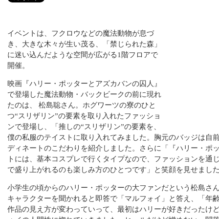
イベントは、フクロウなどの魔法動物が息づ
き、大きな木々が生い茂る、「禁じられた森」
に迷い込んだような空間が広がる1階フロアで
開催。
映画『ハリー・ポッターとアズカバンの囚人』
で登場した魔法動物・バックビークの前に現れ
たのは、 松島聡さん。ホグワーツの寮のひと
つ“スリザリン”の要素を取り入れたファッショ
ンで登場し、「推しの“スリザリン”の要素を、
僕の私服のテイストに取り入れてみました。胸元のバッジは自
ディネートのこだわりを紹介しました。さらに「『ハリー・ポ
トには、基本コスプレで行くタイプなので、ファッションを通
で盛り上がれるのも楽しみ方のひとつです」と笑顔を見せまし
小学生の頃からのハリー・ポッターの大ファンだという松島さ
キャラクターを聞かれると即答で「マルフォイ」と答え、「年
作品の見え方が変わっていって、最初はハリーが好きだったけ