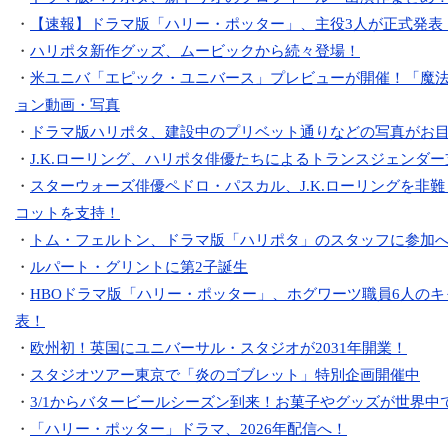
・
【速報】ドラマ版「ハリー・ポッター」、主役3人が正式発表
・
ハリポタ新作グッズ、ムービックから続々登場！
・
米ユニバ「エピック・ユニバース」プレビューが開催！「魔
ョン動画・写真
・
ドラマ版ハリポタ、建設中のプリベット通りなどの写真がお
・
J.K.ローリング、ハリポタ俳優たちによるトランスジェンダ
・
スターウォーズ俳優ペドロ・パスカル、J.K.ローリングを非
コットを支持！
・
トム・フェルトン、ドラマ版「ハリポタ」のスタッフに参加
・
ルパート・グリントに第2子誕生
・
HBOドラマ版「ハリー・ポッター」、ホグワーツ職員6人の
表！
・
欧州初！英国にユニバーサル・スタジオが2031年開業！
・
スタジオツアー東京で「炎のゴブレット」特別企画開催中
・
3/1からバタービールシーズン到来！お菓子やグッズが世界中
・
「ハリー・ポッター」ドラマ、2026年配信へ！