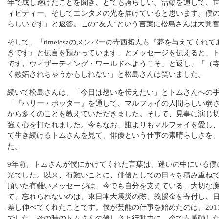
年で成し遂げたことを聞き、とても誇らしい。活動を通して、
ィビティー、そしてエンタメの光を届けていると思います。僕の
らしいです」と返答。この“友人”という言葉に松島さんは大興
そして、「timeleszのメンバーの寺西拓人も『夢を与えてくれ
きです』と伝言を預かっています」とメッセージを伝えると、
です。ウィザーディング・ワールドへようこそ」と返し、「（
く嫉妬されちゃうかもしれない」と松島さんは笑いました。
続いて松島さんは、「今日は想いを伝えたい」とトムさんへの
「『ハリー・ポッター』を通して、マルフォイの人間らしい弱
から多くのことを教えていただきました。そして、見事に演じ
強く心を打たれました。今もなお、誰よりもマルフォイを愛し
て生き続けるトムさんを見て、俳優という仕事の素晴らしさを
た。
9年前、トムさんが僕にかけてくれた言葉は、迷いの中にいる僕
光でした。以来、有難いことに、俳優としての日々を積み重ね
頂いた有難いメッセージは、今でも自分を支えている、大切な
て、忘れられないのは、東日本大震災の際、義援金を寄付し、
差し伸べてくれたことです。僕が芸能の仕事を始めたのは、201
でした。その時のトムさんの優しさと行動力に、今でも感動し