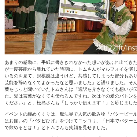
あまりの感動に、手紙に書ききれなかった想いがあふれ出てき
が一度芸能から離れていた時期に、トムさんがマルフォイを演
いるのを見て、規模感は違うけど、共感してしまった部分もあ
芸能を辞めなくてよかったなと思いました」と語りました。そ
葉をじっと聞いていたトムさんは「通訳を介さなくても想いが
た。愛は言葉がなくても伝わるんですね。次はその愛のバトン
ください」と、松島さんも「しっかり伝えます！」と応じまし
イベントの締めくくりは、魔法界で人気の飲み物「バタービー
はお揃いの「バタビひげ」をつけてニッコリ。「日本でバター
で飲めるとは！」とトムさんも笑顔を見せました。