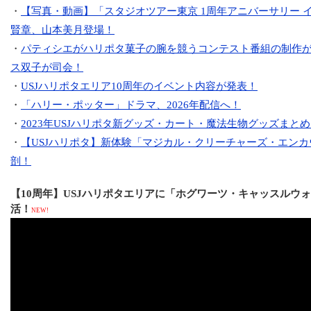
・
【写真・動画】「スタジオツアー東京 1周年アニバーサリー 
賢章、山本美月登場！
・
パティシエがハリポタ菓子の腕を競うコンテスト番組の制作
ス双子が司会！
・
USJハリポタエリア10周年のイベント内容が発表！
・
「ハリー・ポッター」ドラマ、2026年配信へ！
・
2023年USJハリポタ新グッズ・カート・魔法生物グッズまと
・
【USJハリポタ】新体験「マジカル・クリーチャーズ・エン
剖！
【10周年】USJハリポタエリアに「ホグワーツ・キャッスルウ
活！
NEW!