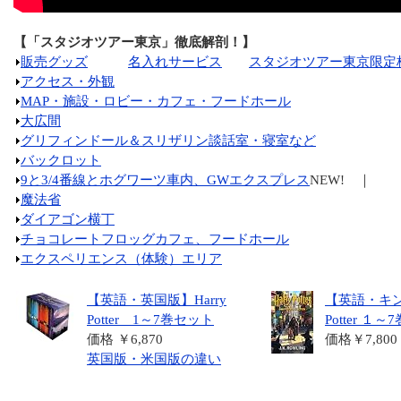
【「スタジオツアー東京」徹底解剖！】
販売グッズ
名入れサービス
スタジオツアー東京限定
アクセス・外観
MAP・施設・ロビー・カフェ・フードホール
大広間
グリフィンドール＆スリザリン談話室・寝室など
バックロット
9と3/4番線とホグワーツ車内、GWエクスプレス
NEW! ｜
魔法省
ダイアゴン横丁
チョコレートフロッグカフェ、フードホール
エクスペリエンス（体験）エリア
【英語・英国版】Harry
【英語・キン
Potter 1～7巻セット
Potter １
価格 ￥6,870
価格￥7,800
英国版・米国版の違い