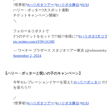
?世界初?
#ハリポタツアー
?
#ハリポタ舞台
?
#USJ
ハリー・ポッター3大スポット連動
チケットキャンペーン開催!!
＼
フォロー＆リポストで
3つのチケットをセットで??組??名様に??
#ハリポタ3大コ
pic.twitter.com/sV9fy1GjHI
— ワーナー ブラザース スタジオツアー東京 (@wbtourtoky
September 2, 2024
【ハリー・ポッターと呪いの子のキャンペーン】
今年セレブレーションイヤーを迎えた
#ハリーポッター
の
を巡ろう??
／
?世界初?
#ハリポタツアー
?
#ハリポタ舞台
?
#USJ