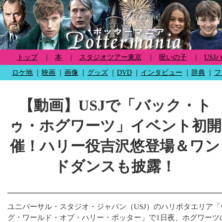
トップ
|
本
|
スタジオツアー東京
|
呪いの子
|
USJ
ロケ地
｜
映画
｜
画像
｜
グッズ
｜
DVD
｜
インタビュー
｜
辞典
｜
フ
【動画】USJで「バック・ト
ゥ・ホグワーツ」イベント初開
催！ハリー役吉沢悠登場＆ワン
ドダンスも披露！
ユニバーサル・スタジオ・ジャパン（USJ）のハリポタエリア
グ・ワールド・オブ・ハリー・ポッター」で1日夜、ホグワーツ