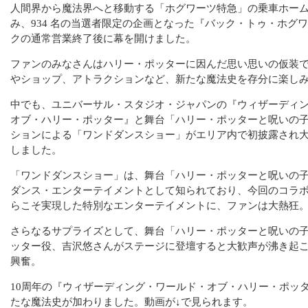
人間界から魔法界へと移動する「ホグワーツ特急」の乗車ホーム9
み、934 名の当選者限定の企画となった『バック・トゥ・ホグ
クの通常営業終了後に幕を開けました。
ファンのみなさんはハリー・ポッターに因んだ思い思いの仮装
やショップ、アトラクションなど、新たな魔法史を存分に楽し
中でも、ユニバーサル・スタジオ・ジャパンの『ウィザーディ
オブ・ハリー・ポッター』と舞台「ハリー・ポッターと呪いの
ションによる「ワンドダンスショー」がエリア内で初披露され
しました。
「ワンドダンスショー」は、舞台「ハリー・ポッターと呪いの
ダンス・エンターテイメントとして知られており、今回のコラ
らこそ実現した特別なエンターテイメントに、ファンは大熱狂
さらなるサプライズとして、舞台「ハリー・ポッターと呪いの
ッター役、吉沢悠さんがステージに登壇すると大歓声が沸き起
興奮。
10周年の『ウィザーディング・ワールド・オブ・ハリー・ポッ
たな魔法史が加わりました。動画が↓で見られます。