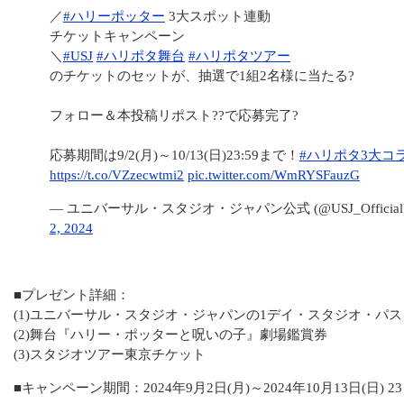
／
#ハリーポッター
3大スポット連動
チケットキャンペーン
＼
#USJ
#ハリポタ舞台
#ハリポタツアー
のチケットのセットが、抽選で1組2名様に当たる?
フォロー＆本投稿リポスト??で応募完了?
応募期間は9/2(月)～10/13(日)23:59まで！
#ハリポタ3大コ
https://t.co/VZzecwtmi2
pic.twitter.com/WmRYSFauzG
— ユニバーサル・スタジオ・ジャパン公式 (@USJ_Official
2, 2024
■プレゼント詳細：
(1)ユニバーサル・スタジオ・ジャパンの1デイ・スタジオ・パス
(2)舞台『ハリー・ポッターと呪いの子』劇場鑑賞券
(3)スタジオツアー東京チケット
■キャンペーン期間：2024年9月2日(月)～2024年10月13日(日) 23