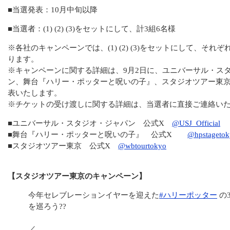
■当選発表：10月中旬以降
■当選者：(1) (2) (3)をセットにして、計3組6名様
※各社のキャンペーンでは、(1) (2) (3)をセットにして、それぞ
ります。
※キャンペーンに関する詳細は、9月2日に、ユニバーサル・ス
ン、舞台『ハリー・ポッターと呪いの子』、スタジオツアー東京
表いたします。
※チケットの受け渡しに関する詳細は、当選者に直接ご連絡い
■ユニバーサル・スタジオ・ジャパン 公式X
@USJ_Official
■舞台『ハリー・ポッターと呪いの子』 公式X
@hpstagetok
■スタジオツアー東京 公式X
@wbtourtokyo
【スタジオツアー東京のキャンペーン】
今年セレブレーションイヤーを迎えた
#ハリーポッター
の
を巡ろう??
／