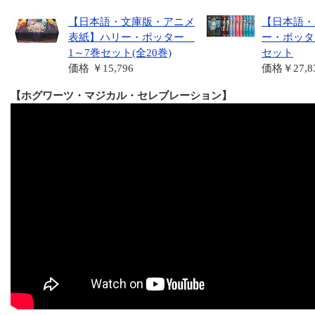
【日本語・文庫版・アニメ
【日本語・
表紙】ハリー・ポッター
ー・ポッタ
1～7巻セット(全20巻)
セット
価格 ￥15,796
価格￥27,8
【ホグワーツ・マジカル・セレブレーション】