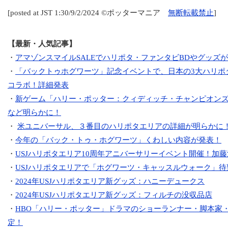
[posted at JST 1:30/9/2/2024 ©ポッターマニア
無断転載禁止
]
【最新・人気記事】
・
アマゾンスマイルSALEでハリポタ・ファンタビBDやグッズが
・
「バックトゥホグワーツ」記念イベントで、日本の3大ハリポ
コラボ！詳細発表
・
新ゲーム「ハリー・ポッター：クィディッチ・チャンピオンズ」
など明らかに！
・
米ユニバーサル、３番目のハリポタエリアの詳細が明らかに！2
・
今年の「バック・トゥ・ホグワーツ」くわしい内容が発表！
・
USJハリポタエリア10周年アニバーサリーイベント開催！加
・
USJハリポタエリアで「ホグワーツ・キャッスルウォーク」待
・
2024年USJハリポタエリア新グッズ：ハニーデュークス
・
2024年USJハリポタエリア新グッズ：フィルチの没収品店
・
HBO「ハリー・ポッター」ドラマのショーランナー・脚本家
定！