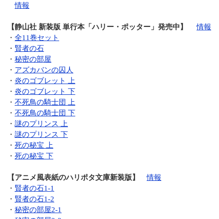
情報
【静山社 新装版 単行本「ハリー・ポッター」発売中】
情報
・
全11巻セット
・
賢者の石
・
秘密の部屋
・
アズカバンの囚人
・
炎のゴブレット 上
・
炎のゴブレット 下
・
不死鳥の騎士団 上
・
不死鳥の騎士団 下
・
謎のプリンス 上
・
謎のプリンス 下
・
死の秘宝 上
・
死の秘宝 下
【アニメ風表紙のハリポタ文庫新装版】
情報
・
賢者の石1-1
・
賢者の石1-2
・
秘密の部屋2-1