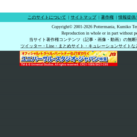
このサイトについて
|
サイトマップ
|
著作権
|
情報提供
Copyright© 2001-2026 Pottermania, Kumiko Ter
Reproduction in whole or in part without pe
当サイト著作権コンテンツ（記事・画像・動画）の無断
ツイッター・Line・まとめサイト・キュレーションサイト