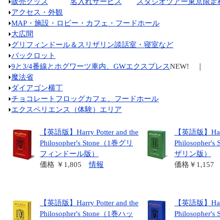
販売グッズ
名入れサービス
スタジオツアー東京限定
アクセス・外観
MAP・施設・ロビー・カフェ・フードホール
大広間
グリフィンドール＆スリザリン談話室・寝室など
バックロット
9と3/4番線とホグワーツ車内、GWエクスプレス
NEW! ｜
魔法省
ダイアゴン横丁
チョコレートフロッグカフェ、フードホール
エクスペリエンス（体験）エリア
【英語版】Harry Potter and the
【英語版】Harry 
Philosopher's Stone（1巻グリ
Philosopher
フィンドール版）
ザリン版）
価格 ￥1,805
情報
価格￥1,15
【英語版】Harry Potter and the
【英語版】Harry 
Philosopher's Stone（1巻ハッ
Philosopher