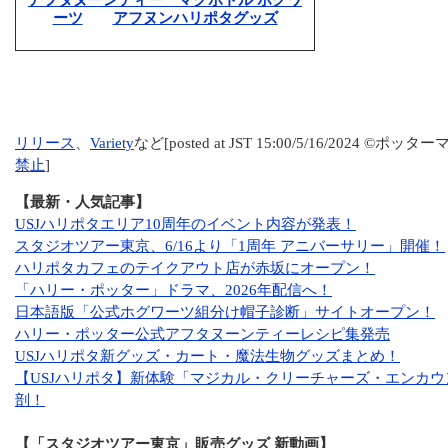
アフタヌーンティー マグボトル ホグワ
ーツ
アフヌンハリポタグッズ
リリース
、
Variety
など[posted at JST 15:00/5/16/2024 ©ポ
禁止
]
【最新・人気記事】
USJハリポタエリア10周年のイベント内容が発表！
スタジオツアー東京、6/16より「1周年 アニバーサリー」開催！
ハリポタカフェのテイクアウト店が赤坂にオープン！
「ハリー・ポッター」ドラマ、2026年配信へ！
日本語版「公式ホグワーツ組分け帽子診断」サイトオープン！
ハリー・ポッター公式アフタヌーンティーレシピ集発売
USJハリポタ新グッズ・カート・魔法生物グッズまとめ！
【USJハリポタ】新体験「マジカル・クリーチャーズ・エンカ
剖！
【「スタジオツアー東京」販売グッズ 新動画】