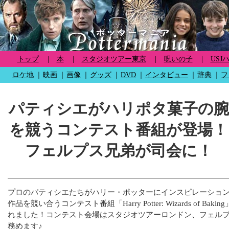
トップ
|
本
|
スタジオツアー東京
|
呪いの子
|
USJ
ロケ地
｜
映画
｜
画像
｜
グッズ
｜
DVD
｜
インタビュー
｜
辞典
｜
フ
パティシエがハリポタ菓子の腕
を競うコンテスト番組が登場！
フェルプス兄弟が司会に！
プロのパティシエたちがハリー・ポッターにインスピレーショ
作品を競い合うコンテスト番組「Harry Potter: Wizards of Ba
れました！コンテスト会場はスタジオツアーロンドン、フェル
務めます♪