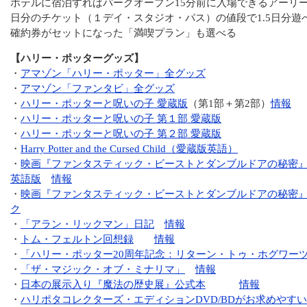
ホテルに宿泊すればパークオープン15分前に入場できるアーリ
日分のチケット（１デイ・スタジオ・パス）の値段で1.5日分遊
確約券がセットになった「満喫プラン」も選べる
【ハリー・ポッターグッズ】
・
アマゾン「ハリー・ポッター」全グッズ
・
アマゾン「ファンタビ」全グッズ
・
ハリー・ポッターと呪いの子 愛蔵版
（第1部＋第2部）
情報
・
ハリー・ポッターと呪いの子 第１部 愛蔵版
・
ハリー・ポッターと呪いの子 第２部 愛蔵版
・
Harry Potter and the Cursed Child（愛蔵版英語）
・
映画『ファンタスティック・ビーストとダンブルドアの秘密
英語版
情報
・
映画『ファンタスティック・ビーストとダンブルドアの秘密
ク
・
「アラン・リックマン」日記
情報
・
トム・フェルトン回想録
情報
・
「ハリー・ポッター20周年記念：リターン・トゥ・ホグワー
・
「ザ・マジック・オブ・ミナリマ」
情報
・
日本の展示入り『魔法の歴史展』公式本
情報
・
ハリポタコレクターズ・エディションDVD/BDがお求めやす