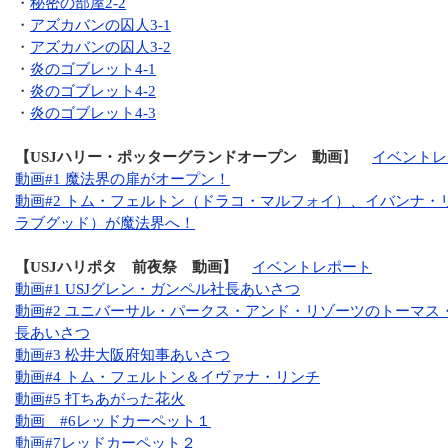
・
秘密の部屋2-2
・
アズカバンの囚人3-1
・
アズカバンの囚人3-2
・
炎のゴブレット4-1
・
炎のゴブレット4-2
・
炎のゴブレット4-3
【USJハリー・ポッターグランドオープン 動画
】
イベントレ
動画#1 魔法界の扉がオープン！
動画#2 トム・フェルトン（ドラコ・マルフォイ）、イバンナ・
ラブグッド）が魔法界へ！
【USJハリポタ 前夜祭 動画】
イベントレポート
動画#1 USJグレン・ガンペル社長あいさつ
動画#2 ユニバーサル・パークス・アンド・リゾーツのトーマス
長あいさつ
動画#3 松井大阪府知事あいさつ
動画#4 トム・フェルトン＆イヴァナ・リンチ
動画#5 打ちあがった花火
動画 #6レッドカーペット１
動画#7レッドカーペット２