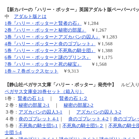
【新カバーの「ハリー・ポッター」英国アダルト版ペーパーバ
中
アダルト版とは
1巻『ハリー・ポッターと賢者の石』
￥1,284
2巻『ハリー・ポッターと秘密の部屋』
￥1,267
3巻『ハリー・ポッターとアズカバンの囚人』
￥1,283
4巻『ハリー・ポッターと炎のゴブレット』
￥1,568
5巻『ハリー・ポッターと不死鳥の騎士団』
￥1,388
6巻『ハリー・ポッターと謎のプリンス』
￥1,175
7巻『ハリー・ポッターと死の秘宝』
￥1,568
1巻～７巻ボックスセット
￥9,313
【静山社ペガサス文庫「ハリー・ポッター」発売中】
ルビ入
ペガサス文庫全20巻セット（箱入り）
1巻：
賢者の石 1-1
｜
賢者の石 1-２
２巻：
秘密の部屋 2-1
｜
秘密の部屋2-2
３巻：
アズカバンの囚人3-1
｜
アズカバンの囚人 3-2
４巻：
炎のゴブレット 4-1
｜
炎のゴブレット 4-2
｜
炎のゴブレット
５巻：
不死鳥の騎士団5-1
｜
不死鳥の騎士団5-２
｜
不死鳥の騎士団
士団 5-4