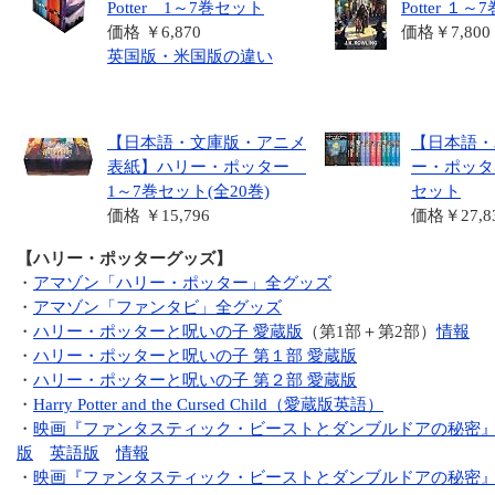
Potter 1～7巻セット
Potter １
価格 ￥6,870
価格￥7,800
英国版・米国版の違い
【日本語・文庫版・アニメ
【日本語・
表紙】ハリー・ポッター
ー・ポッタ
1～7巻セット(全20巻)
セット
価格 ￥15,796
価格￥27,8
【ハリー・ポッターグッズ】
・
アマゾン「ハリー・ポッター」全グッズ
・
アマゾン「ファンタビ」全グッズ
・
ハリー・ポッターと呪いの子 愛蔵版
（第1部＋第2部）
情報
・
ハリー・ポッターと呪いの子 第１部 愛蔵版
・
ハリー・ポッターと呪いの子 第２部 愛蔵版
・
Harry Potter and the Cursed Child（愛蔵版英語）
・
映画『ファンタスティック・ビーストとダンブルドアの秘密』
版
英語版
情報
・
映画『ファンタスティック・ビーストとダンブルドアの秘密