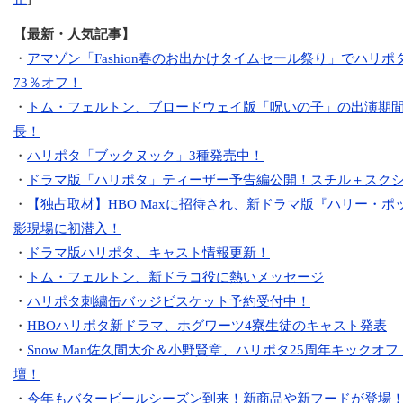
【最新・人気記事】
・
アマゾン「Fashion春のお出かけタイムセール祭り」でハリ
73％オフ！
・
トム・フェルトン、ブロードウェイ版「呪いの子」の出演期間を
長！
・
ハリポタ「ブックヌック」3種発売中！
・
ドラマ版「ハリポタ」ティーザー予告編公開！スチル＋スクシ
・
【独占取材】HBO Maxに招待され、新ドラマ版『ハリー・ポ
影現場に初潜入！
・
ドラマ版ハリポタ、キャスト情報更新！
・
トム・フェルトン、新ドラコ役に熱いメッセージ
・
ハリポタ刺繍缶バッジビスケット予約受付中！
・
HBOハリポタ新ドラマ、ホグワーツ4寮生徒のキャスト発表
・
Snow Man佐久間大介＆小野賢章、ハリポタ25周年キックオ
壇！
・
今年もバタービールシーズン到来！新商品や新フードが登場