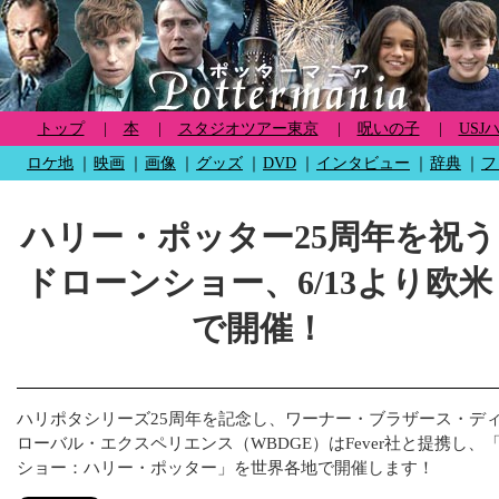
トップ
|
本
|
スタジオツアー東京
|
呪いの子
|
USJ
ロケ地
｜
映画
｜
画像
｜
グッズ
｜
DVD
｜
インタビュー
｜
辞典
｜
フ
ハリー・ポッター25周年を祝う
ドローンショー、6/13より欧米
で開催！
ハリポタシリーズ25周年を記念し、ワーナー・ブラザース・デ
ローバル・エクスペリエンス（WBDGE）はFever社と提携し、
ショー：ハリー・ポッター」を世界各地で開催します！