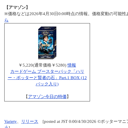
【アマゾン】
※価格などは2026年4月30日0:00時点の情報。価格変動の可能
ら
￥5,220(通常価格￥5280)
情報
カードゲーム ブースターパック「ハリ
ー・ポッターと賢者の石」Part.1 BOX (12
パック入り)
【
アマゾン今日の特価
】
Variety
、
リリース
[posted at JST 0:00/4/30/2026 ©ポッター
止
]