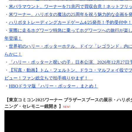
・
米パラマウント、ワーナーを71兆円で買収合意！ネットフリ
・
米ワーナー、ハリポタの魔法の25周年を祝う魅力的な企画を
・
ハリポタトレーディングカードゲーム4/25発売！予約受付中！
・
実際に走るホグワーツ特急に乗ってホグワーツへの旅行が楽
年登場！
・
世界初のハリー・ポッターホテル、ドイツ「レゴランド」内
らかに！
・
「ハリー・ポッターと呪いの子」日本公演、2026年12月27日
・
【写真・動画】トム・フェルトン、ドラコ・マルフォイ役で
ビュー！ファン総立ちで拍手鳴りやまず！
・
HBOドラマ版「ハリー・ポッター」まとめ！
【東京コミコン2025ワーナー ブラザースブースの展示・ハリ
ニング・セレモニー鏡開き 】
NEW!