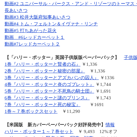
動画#2 ユニバーサル・パークス・アンド・リゾーツのトーマス
長あいさつ
動画#3 松井大阪府知事あいさつ
動画#4 トム・フェルトン＆イヴァナ・リンチ
動画#5 打ちあがった花火
動画 #6レッドカーペット１
動画#7レッドカーペット２
【「ハリー・ポッター」英国子供版版ペーパーバック】
子供
1巻『ハリー・ポッターと賢者の石』
￥1,336
2巻『ハリー・ポッターと秘密の部屋』
￥1,336
3巻『ハリー・ポッターとアズカバンの囚人』
￥1336
4巻『ハリー・ポッターと炎のゴブレット』
￥1,744
5巻『ハリー・ポッターと不死鳥の騎士団』
￥1,691
6巻『ハリー・ポッターと謎のプリンス』
￥1,743
7巻『ハリー・ポッターと死の秘宝』
￥1691
1巻～７巻ボックスセット
￥11,290
【米国版 新カバーペーパーバック好評発売中】
情報
ハリー・ポッター１～７巻セット
￥ 9,493 12%オフ