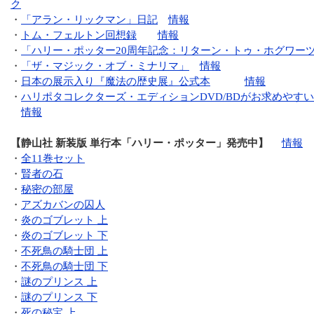
ク
・
「アラン・リックマン」日記
情報
・
トム・フェルトン回想録
情報
・
「ハリー・ポッター20周年記念：リターン・トゥ・ホグワー
・
「ザ・マジック・オブ・ミナリマ」
情報
・
日本の展示入り『魔法の歴史展』公式本
情報
・
ハリポタコレクターズ・エディションDVD/BDがお求めやす
情報
【静山社 新装版 単行本「ハリー・ポッター」発売中】
情報
・
全11巻セット
・
賢者の石
・
秘密の部屋
・
アズカバンの囚人
・
炎のゴブレット 上
・
炎のゴブレット 下
・
不死鳥の騎士団 上
・
不死鳥の騎士団 下
・
謎のプリンス 上
・
謎のプリンス 下
・
死の秘宝 上