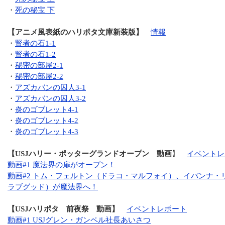
・
死の秘宝 下
【アニメ風表紙のハリポタ文庫新装版】
情報
・
賢者の石1-1
・
賢者の石1-2
・
秘密の部屋2-1
・
秘密の部屋2-2
・
アズカバンの囚人3-1
・
アズカバンの囚人3-2
・
炎のゴブレット4-1
・
炎のゴブレット4-2
・
炎のゴブレット4-3
【USJハリー・ポッターグランドオープン 動画
】
イベントレ
動画#1 魔法界の扉がオープン！
動画#2 トム・フェルトン（ドラコ・マルフォイ）、イバンナ・
ラブグッド）が魔法界へ！
【USJハリポタ 前夜祭 動画】
イベントレポート
動画#1 USJグレン・ガンペル社長あいさつ