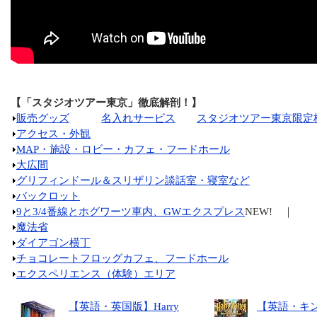
【「スタジオツアー東京」徹底解剖！】
販売グッズ
名入れサービス
スタジオツアー東京限定
アクセス・外観
MAP・施設・ロビー・カフェ・フードホール
大広間
グリフィンドール＆スリザリン談話室・寝室など
バックロット
9と3/4番線とホグワーツ車内、GWエクスプレス
NEW! ｜
魔法省
ダイアゴン横丁
チョコレートフロッグカフェ、フードホール
エクスペリエンス（体験）エリア
【英語・英国版】Harry
【英語・キン