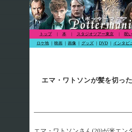
トップ
|
本
|
スタジオツアー東京
|
呪
ロケ地
｜
映画
｜
画像
｜
グッズ
｜
DVD
｜
インタビ
エマ・ワトソンが髪を切っ
エマ・ワトソンさん(20)が米エ