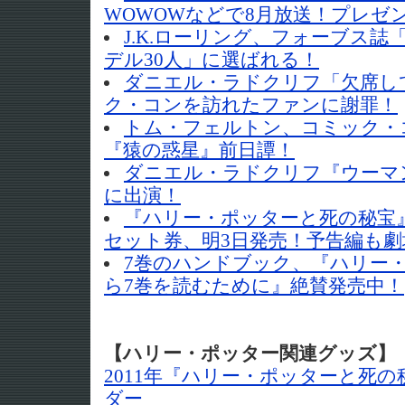
WOWOWなどで8月放送！プレゼ
J.K.ローリング、フォーブス
デル30人」に選ばれる！
ダニエル・ラドクリフ「欠席し
ク・コンを訪れたファンに謝罪！
トム・フェルトン、コミック・
『猿の惑星』前日譚！
ダニエル・ラドクリフ『ウーマ
に出演！
『ハリー・ポッターと死の秘宝
セット券、明3日発売！予告編も劇
7巻のハンドブック、『ハリー・
ら7巻を読むために』絶賛発売中！
【ハリー・ポッター関連グッズ】
2011年『ハリー・ポッターと死
ダー