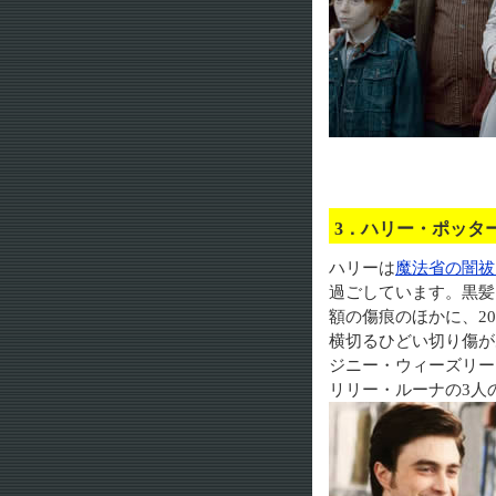
3．ハリー・ポッ
ハリーは
魔法省の闇祓
過ごしています。黒髪
額の傷痕のほかに、2
横切るひどい切り傷が
ジニー・ウィーズリー
リリー・ルーナの3人