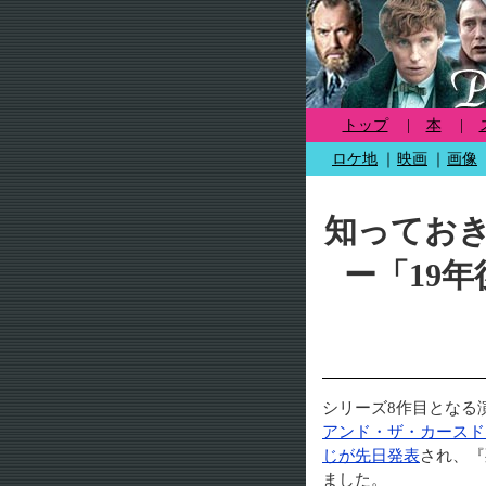
トップ
|
本
|
ロケ地
｜
映画
｜
画像
知ってお
ー「19
シリーズ8作目となる
アンド・ザ・カースド
じが先日発表
され、『
ました。