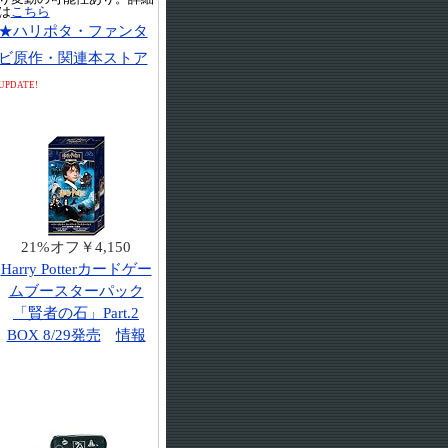
は
こちら
★ハリポタ・ファンタ
ビ原作・関連本ストア
UPDATE!
21%オフ￥4,150
Harry Potterカードゲー
ムブースターパック
「賢者の石」Part.2
BOX 8/29発売
情報