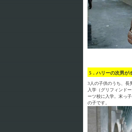
5．ハリーの次男
3人の子供のうち、長
入学（グリフィンドー
ーツ校に入学。末っ子
の子です。