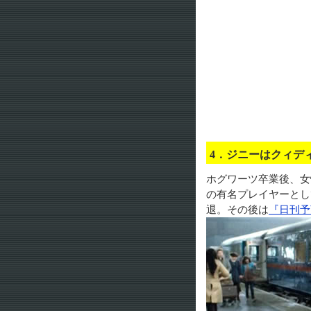
4．ジニーはクィ
ホグワーツ卒業後、女
の有名プレイヤーとし
退。その後は
『日刊予