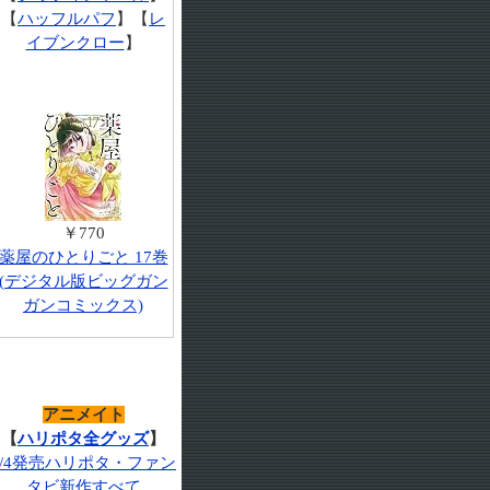
【
ハッフルパフ
】【
レ
イブンクロー
】
￥770
薬屋のひとりごと 17巻
(デジタル版ビッグガン
ガンコミックス)
アニメイト
【
ハリポタ全グッズ
】
7/4発売ハリポタ・ファン
タビ新作すべて