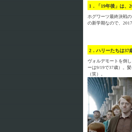
1．「19年後」は、2
ホグワーツ最終決戦の
の新学期なので、201
2．ハリーたちは3
ヴォルデモートを倒し
ーは9/19で37歳）
（笑）。