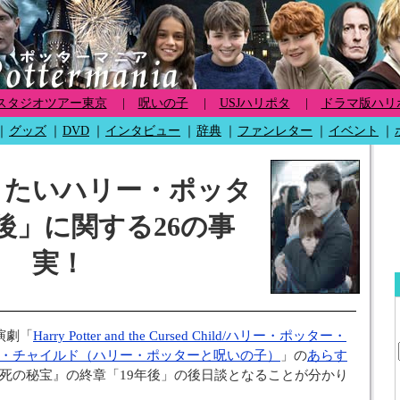
スタジオツアー東京
|
呪いの子
|
USJハリポタ
|
ドラマ版ハリ
｜
グッズ
｜
DVD
｜
インタビュー
｜
辞典
｜
ファンレター
｜
イベント
｜
きたいハリー・ポッタ
年後」に関する26の事
実！
演劇「
Harry Potter and the Cursed Child/ハリー・ポッター・
・チャイルド（ハリー・ポッターと呪いの子）
」の
あらす
死の秘宝』の終章「19年後」の後日談となることが分かり