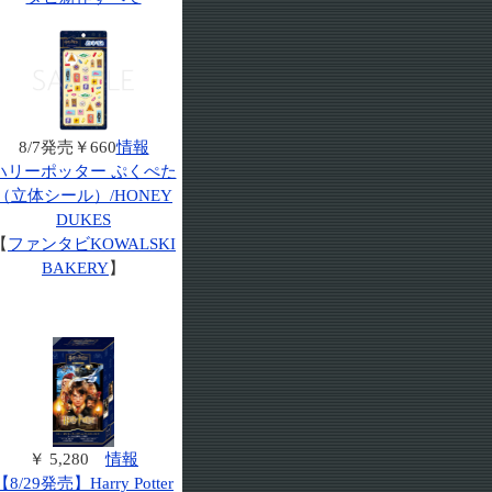
8/7発売￥660
情報
ハリーポッター ぷくぺた
（立体シール）/HONEY
DUKES
【
ファンタビKOWALSKI
BAKERY
】
￥ 5,280
情報
【8/29発売】Harry Potter