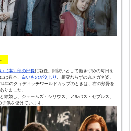
ター
い（本）部の部長
に就任。闇祓いとして働きづめの毎日を
には数本、
白いものが交じり
、相変わらずの丸メガネ姿。
014年のクィディッチワールドカップのときは、右の頬骨を
ありました。
と結婚し、ジェームズ・シリウス、アルバス・セブルス、
の子供を儲けています。