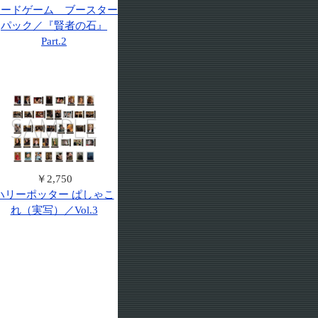
カードゲーム ブースター
パック／『賢者の石』
Part.2
￥2,750
ハリーポッター ぱしゃこ
れ（実写）／Vol.3