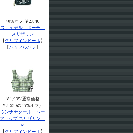
40%オフ ￥2,640
スナイデル ポーチ
スリザリン
【
グリフィンドール
】
【
ハッフルパフ
】
￥1,995(通常価格
￥3,630の45%オフ）
ウンナナクール ハー
フトップ スリザリン
M
【
グリフィンドール
】