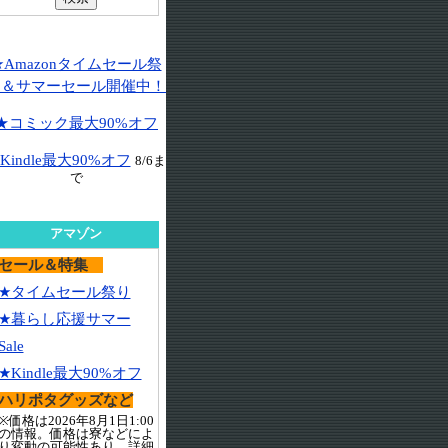
★Amazonタイムセール祭
り＆サマーセール開催中！
★コミック最大90%オフ
Kindle最大90%オフ
8/6ま
で
アマゾン
セール＆特集
★タイムセール祭り
★暮らし応援サマー
Sale
★Kindle最大90%オフ
ハリポタグッズなど
※価格は2026年8月1日1:00
の情報。価格は寮などによ
り変動の可能性あり。詳細