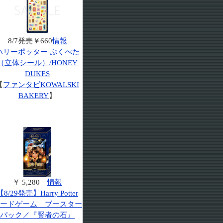
8/7発売￥660
情報
ハリーポッター ぷくぺた
（立体シール）/HONEY
DUKES
【
ファンタビKOWALSKI
BAKERY
】
￥ 5,280
情報
【8/29発売】Harry Potter
ードゲーム ブースター
パック／『賢者の石』