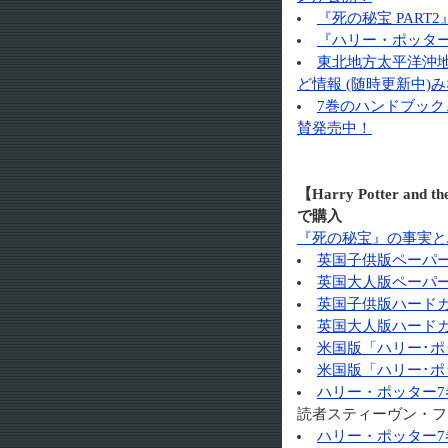
『死の秘宝 PART
『ハリー・ポッター
東北地方太平洋沖
ど情報 (随時更新中
7巻のハンドブック
賛発売中！
【Harry Potter a
で購入
『死の秘宝』の事実と
英国子供版ペーパーバ
英国大人版ペーパーバ
英国子供版ハードカバ
英国大人版ハードカバ
米国版「ハリー･ポ
米国版「ハリー･ポ
ハリー・ポッター7
読者スティーヴン・フ
ハリー・ポッター7