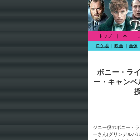
トップ
|
本
|
ロケ地
｜
映画
｜
画像
ボニー・ラ
ー・キャンベ
ジニー役のボニー・ラ
ーさん(グリンデルバ