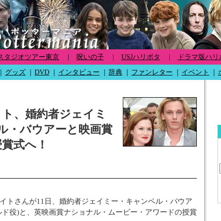
スタジオツアー東京
|
呪いの子
|
USJハリポタ
|
ドラマ版ハリ
｜
グッズ
｜
DVD
｜
インタビュー
｜
辞典
｜
ファンレター
｜
イベント
｜
イト、婚約者ジェイミ
ル・バウアーと映画賞
授賞式へ！
イトさんが11日、婚約者ジェイミー・キャンベル・バウア
ルド役)と、英映画賞ナショナル・ムービー・アワードの授賞