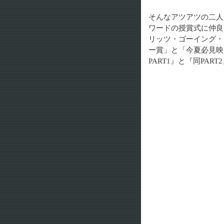
そんなアツアツの二人
ワードの授賞式に仲良
リッツ・ゴーイング・
ー賞」と「今夏必見映
PART1』と『同PA