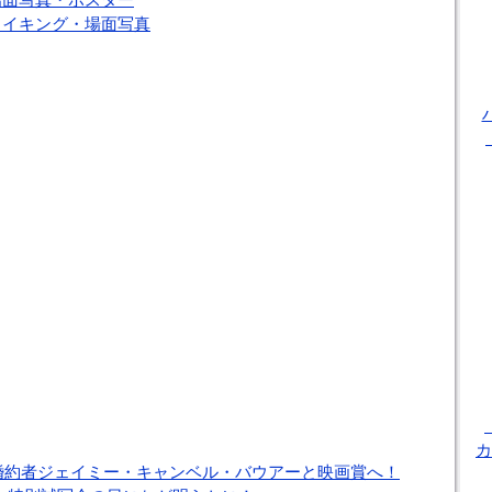
』場面写真・ポスター
』メイキング・場面写真
カ
婚約者ジェイミー・キャンベル・バウアーと映画賞へ！