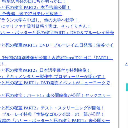
T2』特別試写会の日にちが明らかに！
と死の秘宝 PART2』本予告編公開！
2』予告編、米で27日テレビ放送！
ブラウン大学を中退し、他の大学へ転学！
トにマリファナ吸引疑惑？実は、そっくりさん！
『ハリー・ポッターと死の秘宝PART1』DVD＆ブルーレイ発売
と死の秘宝PART1』DVD・ブルーレイ21日発売！渋谷でイ
2』3分間の特別映像が公開！＆渋谷Parcoで21日に『PART1』
催！
と死の秘宝PART2』日本語字幕付き特別映像！
ー』ドキュメンタリー製作中-プロデューサーが明かす！
と死の秘宝 PART1』DVD発売イベントがニューヨークで
ーと死の秘宝：パート1』未公開映像が公開！ヤックスリー
と死の秘宝 PART2』テスト・スクリーニングが開催！
T1』ブルーレイ特典「愉快なゴルフ会談」の一部が公開！
収録の『ハリー・ポッターと死の秘宝 PART1』未公開シー