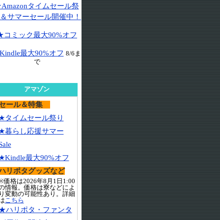
★Amazonタイムセール祭
＆サマーセール開催中！
★コミック最大90%オフ
Kindle最大90%オフ
8/6ま
で
アマゾン
セール＆特集
★タイムセール祭り
★暮らし応援サマー
Sale
★Kindle最大90%オフ
ハリポタグッズなど
※価格は2026年8月1日1:00
の情報。価格は寮などによ
り変動の可能性あり。詳細
は
こちら
★ハリポタ・ファンタ