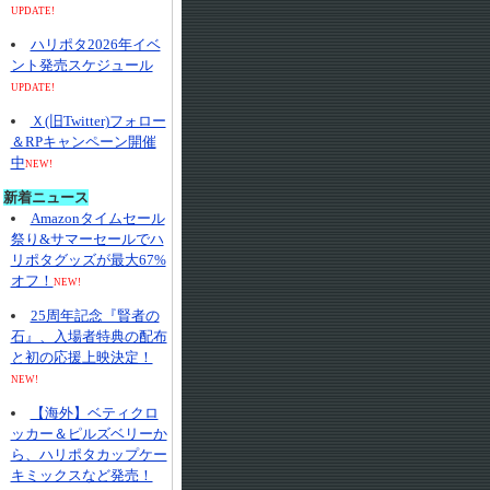
UPDATE!
ハリポタ2026年イベ
ント発売スケジュール
UPDATE!
Ｘ(旧Twitter)フォロー
＆RPキャンペーン開催
中
NEW!
新着ニュース
Amazonタイムセール
祭り&サマーセールでハ
リポタグッズが最大67%
オフ！
NEW!
25周年記念『賢者の
石』、入場者特典の配布
と初の応援上映決定！
NEW!
【海外】ベティクロ
ッカー＆ピルズベリーか
ら、ハリポタカップケー
キミックスなど発売！