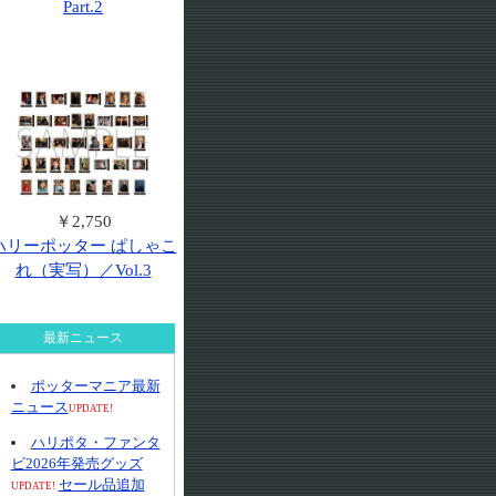
Part.2
￥2,750
ハリーポッター ぱしゃこ
れ（実写）／Vol.3
最新ニュース
ポッターマニア最新
ニュース
UPDATE!
ハリポタ・ファンタ
ビ2026年発売グッズ
セール品追加
UPDATE!