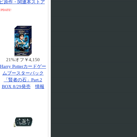
ビ原作・関連本ストア
UPDATE!
21%オフ￥4,150
Harry Potterカードゲー
ムブースターパック
「賢者の石」Part.2
BOX 8/29発売
情報