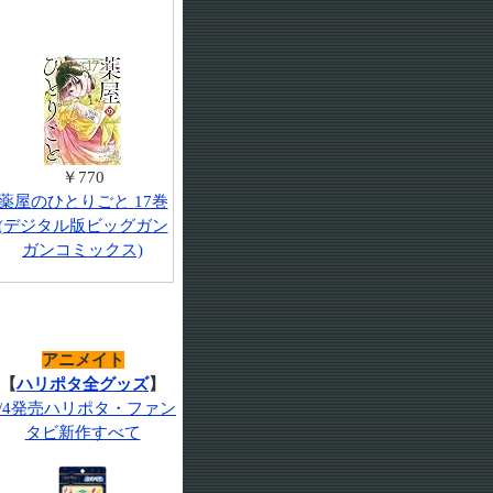
￥770
薬屋のひとりごと 17巻
(デジタル版ビッグガン
ガンコミックス)
アニメイト
【
ハリポタ全グッズ
】
7/4発売ハリポタ・ファン
タビ新作すべて