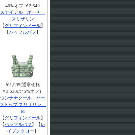
40%オフ ￥2,640
スナイデル ポーチ
スリザリン
【
グリフィンドール
】
【
ハッフルパフ
】
￥1,995(通常価格
￥3,630の45%オフ）
ウンナナクール ハー
フトップ スリザリン
M
【
グリフィンドール
】
【
ハッフルパフ
】【
レ
イブンクロー
】