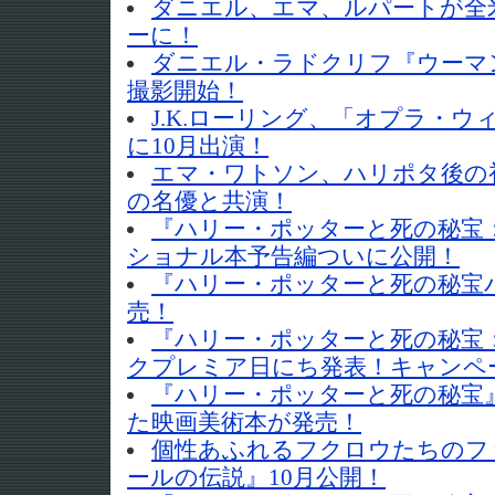
ダニエル、エマ、ルパートが全
ーに！
ダニエル・ラドクリフ『ウーマ
撮影開始！
J.K.ローリング、「オプラ・
に10月出演！
エマ・ワトソン、ハリポタ後の
の名優と共演！
『ハリー・ポッターと死の秘宝
ショナル本予告編ついに公開！
『ハリー・ポッターと死の秘宝
売！
『ハリー・ポッターと死の秘宝
クプレミア日にち発表！キャンペ
『ハリー・ポッターと死の秘宝
た映画美術本が発売！
個性あふれるフクロウたちのフ
ールの伝説』10月公開！