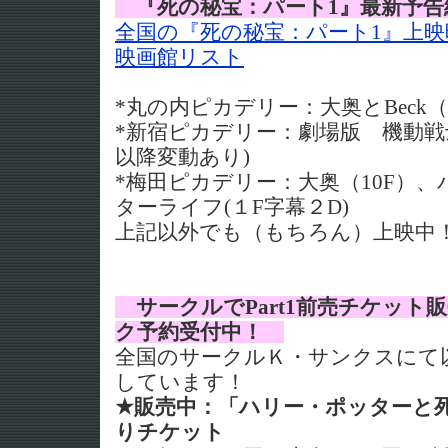
『死の秘宝：パート1』最新予告
全国の『死の秘宝：パート1』上映
映画館リスト
*丸の内ピカデリー：大奥とBeck
*新宿ピカデリー：劇場版 機動戦士
以降変動あり)
*梅田ピカデリー：大奥（10F）、
ターライフ(１F字幕２D)
上記以外でも（もちろん）上映中
サークルでPart1前売チケッ
ク予約受付中！
全国のサークルＫ・サンクスにて
しています！
★販売中：「ハリー・ポッターと死の
りチケット