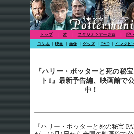
トップ
|
本
|
スタジオツアー東京
|
呪
ロケ地
｜
映画
｜
画像
｜
グッズ
｜
DVD
｜
インタビ
『ハリー・ポッターと死の秘宝
ト1』最新予告編、映画館で
中！
『ハリー・ポッターと死の秘宝 PA