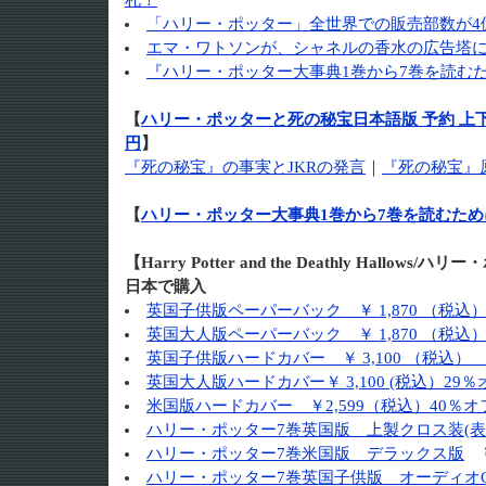
札！
「ハリー・ポッター」全世界での販売部数が4
エマ・ワトソンが、シャネルの香水の広告塔
『ハリー・ポッター大事典1巻から7巻を読むた
【
ハリー・ポッターと死の秘宝日本語版 予約 上下巻セ
円
】
『死の秘宝』の事実とJKRの発言
｜
『死の秘宝』
【
ハリー・ポッター大事典1巻から7巻を読むため
【Harry Potter and the Deathly Hall
日本で購入
英国子供版ペーパーバック ￥ 1,870 （税込
英国大人版ペーパーバック ￥ 1,870 （税込
英国子供版ハードカバー ￥ 3,100 （税込） 
英国大人版ハードカバー￥ 3,100 (税込）29％
米国版ハードカバー ￥2,599（税込）40％オ
ハリー・ポッター7巻英国版 上製クロス装(表
ハリー・ポッター7巻米国版 デラックス版
￥
ハリー・ポッター7巻英国子供版 オーディオ