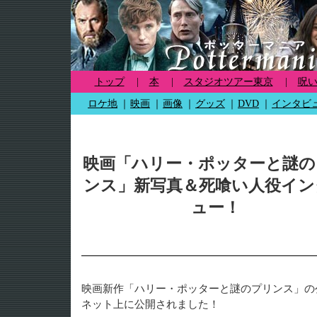
トップ
|
本
|
スタジオツアー東京
|
呪
ロケ地
｜
映画
｜
画像
｜
グッズ
｜
DVD
｜
インタビ
映画「ハリー・ポッターと謎の
ンス」新写真＆死喰い人役イン
ュー！
映画新作「ハリー・ポッターと謎のプリンス」の
ネット上に公開されました！