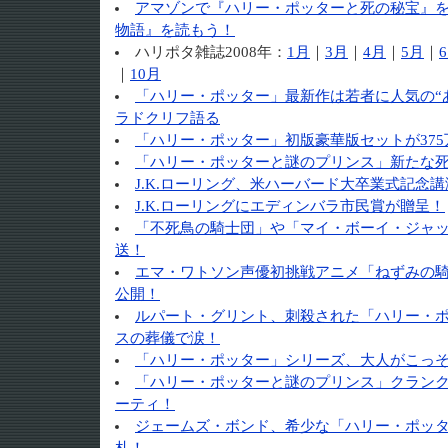
アマゾンで『ハリー・ポッターと死の秘宝』
物語』を読もう！
ハリポタ雑誌2008年：
1月
｜
3月
｜
4月
｜
5月
｜
｜
10月
「ハリー・ポッター」最新作は若者に人気の“
ラドクリフ語る
「ハリー・ポッター」初版豪華版セットが37
「ハリー・ポッターと謎のプリンス」新たな
J.K.ローリング、米ハーバード大卒業式記念
J.K.ローリングにエディンバラ市民賞が贈呈！
「不死鳥の騎士団」や「マイ・ボーイ・ジャッ
送！
エマ・ワトソン声優初挑戦アニメ「ねずみの
公開！
ルパート・グリント、刺殺された「ハリー・
スの葬儀で涙！
「ハリー・ポッター」シリーズ、大人がこっ
「ハリー・ポッターと謎のプリンス」クランク
ーティ！
ジェームズ・ボンド、希少な「ハリー・ポッ