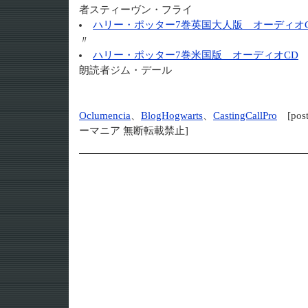
者スティーヴン・フライ
ハリー・ポッター7巻英国大人版 オーディオ
〃
ハリー・ポッター7巻米国版 オーディオCD
1
朗読者ジム・デール
Oclumencia
、
BlogHogwarts
、
CastingCallPro
[post
ーマニア 無断転載禁止]