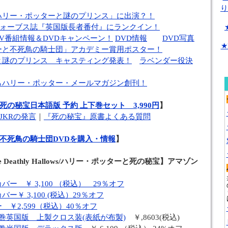
り
ハリー・ポッターと謎のプリンス」に出演？！
、フォーブス誌『英国版長者番付』にランクイン！
V番組情報＆DVDキャンペーン！
DVD情報
DVD写真
★
ーと不死鳥の騎士団」アカデミー賞用ポスター！
と謎のプリンス キャスティング発表！
ラベンダー役決
らハリー・ポッター・メールマガジン創刊！
の秘宝日本語版 予約 上下巻セット 3,990円
】
JKRの発言
｜
『死の秘宝』原書よくある質問
不死鳥の騎士団DVDを購入・情報
】
nd the Deathly Hallows/ハリー・ポッターと死の秘宝】アマゾン
ー ￥ 3,100 （税込） 29％オフ
ー￥ 3,100 (税込）29％オフ
￥2,599（税込）40％オフ
巻英国版 上製クロス装(表紙が布製)
￥,8603(税込)