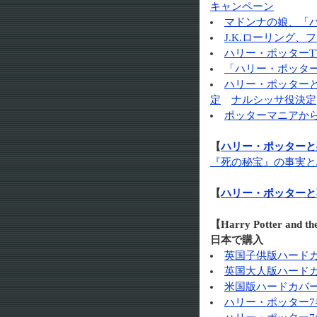
キャンペーン
マドンナの娘、「
J.K.ローリング
ハリー・ポッターT
「ハリー・ポッタ
ハリー・ポッター
定
ナルシッサ役決定
ポッターマニアか
【
ハリー・ポッターと死
『死の秘宝』の事実と
【
ハリー・ポッターと
【Harry Potter a
日本で購入
英国子供版ハードカバ
英国大人版ハードカバ
米国版ハードカバー 
ハリー・ポッター7