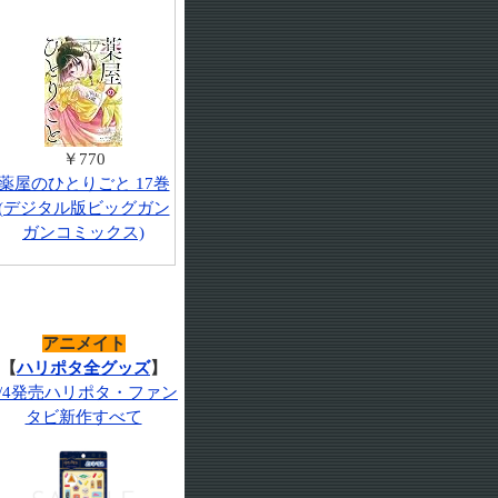
￥770
薬屋のひとりごと 17巻
(デジタル版ビッグガン
ガンコミックス)
アニメイト
【
ハリポタ全グッズ
】
7/4発売ハリポタ・ファン
タビ新作すべて