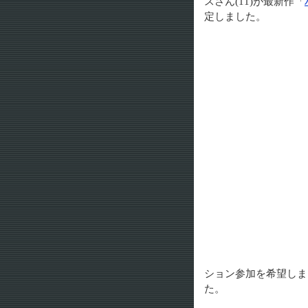
スさん(11)が最新作「
定しました。
ション参加を希望しま
た。