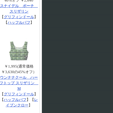
40%オフ ￥2,640
スナイデル ポーチ
スリザリン
【
グリフィンドール
】
【
ハッフルパフ
】
￥1,995(通常価格
￥3,630の45%オフ）
ウンナナクール ハー
フトップ スリザリン
M
【
グリフィンドール
】
【
ハッフルパフ
】【
レ
イブンクロー
】