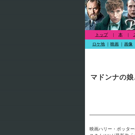
トップ
|
本
|
ロケ地
｜
映画
｜
画像
マドンナの娘
映画ハリー・ポッター