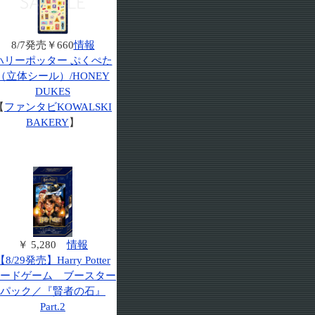
8/7発売￥660
情報
ハリーポッター ぷくぺた
（立体シール）/HONEY
DUKES
【
ファンタビKOWALSKI
BAKERY
】
￥ 5,280
情報
【8/29発売】Harry Potter
ードゲーム ブースター
パック／『賢者の石』
Part.2