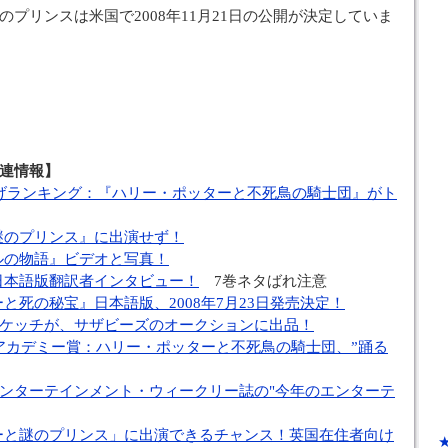
プリンスは米国で2008年11月21日の公開が決定していま
連情報】
上げランキング：『ハリー・ポッターと不死鳥の騎士団』がト
謎のプリンス』に出演せず！
ルの物語』ビデオと写真！
日本語版翻訳者インタビュー！
7巻ネタばれ注意
と死の秘宝』日本語版、2008年7月23日発売決定！
のスケッチが、サザビーズのオークションに出品！
国アカデミー賞：ハリー・ポッターと不死鳥の騎士団、”踊る
、エンターテインメント・ウィークリー誌の"今年のエンターテ
ーと謎のプリンス」に出演できるチャンス！英国在住者向け