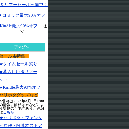
＆サマーセール開催中！
★コミック最大90%オフ
Kindle最大90%オフ
8/6ま
で
アマゾン
セール＆特集
★タイムセール祭り
★暮らし応援サマー
Sale
★Kindle最大90%オフ
ハリポタグッズなど
※価格は2026年8月1日1:00
の情報。価格は寮などによ
り変動の可能性あり。詳細
は
こちら
★ハリポタ・ファンタ
ビ原作・関連本ストア