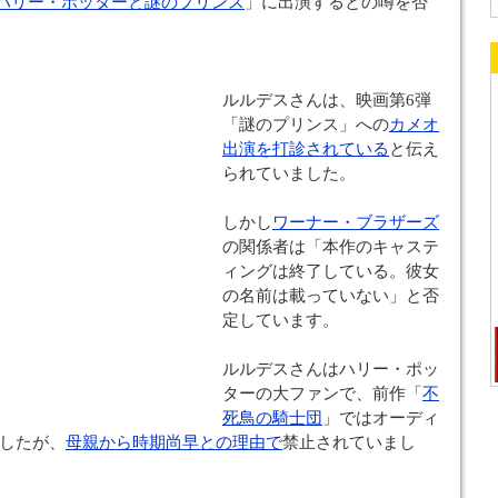
ハリー・ポッターと謎のプリンス
」に出演するとの噂を否
ルルデスさんは、映画第6弾
「謎のプリンス」への
カメオ
出演を打診されている
と伝え
られていました。
しかし
ワーナー・ブラザーズ
の関係者は「本作のキャステ
ィングは終了している。彼女
の名前は載っていない」と否
定しています。
ルルデスさんはハリー・ポッ
ターの大ファンで、前作「
不
死鳥の騎士団
」ではオーディ
したが、
母親から時期尚早との理由で
禁止されていまし