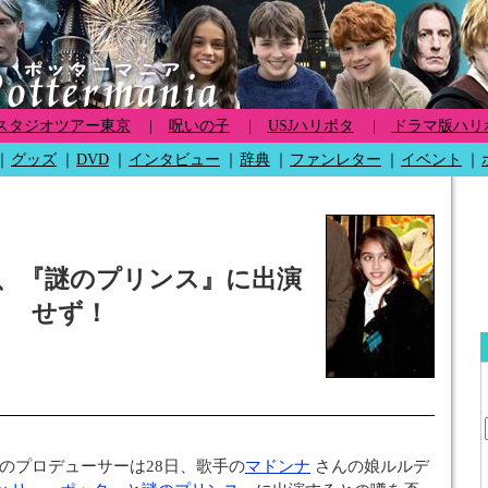
スタジオツアー東京
|
呪いの子
|
USJハリポタ
|
ドラマ版ハリ
｜
グッズ
｜
DVD
｜
インタビュー
｜
辞典
｜
ファンレター
｜
イベント
｜
、『謎のプリンス』に出演
せず！
のプロデューサーは28日、歌手の
マドンナ
さんの娘ルルデ