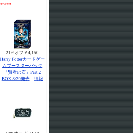
UPDATE!
21%オフ￥4,150
Harry Potterカードゲー
ムブースターパック
「賢者の石」Part.2
BOX 8/29発売
情報