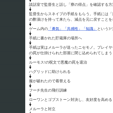
談話室で監督生と話し「寮の得点」を確認する方
監督生からスネイプの手紙をもらう。手紙には「
の酢漬けを持って来たら、減点を元に戻すことを
ゲーム内の
「勇気」「共感性」「知識」
という3
手紙に書かれた貯蔵庫の場所へ
手紙は実はメルーラが送ったニセモノ。プレイヤ
の罠が仕掛けられた部屋に閉じ込められてしまう
ルーモス!の呪文で悪魔の罠を退治
ハグリッドに助けられる
服が破れたので着替える
フーチ先生の飛行訓練
ローワンとゴブストーン対決し、友好度を高める
メルーラと対立