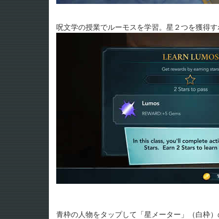
呪文学の授業でルーモスを学習。星２つを獲得す
青枠の人物をタップして「星メーター」（白枠）