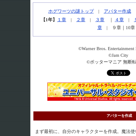
ホグワーツの謎トップ
|
アバター作成
【1年】
１章
|
２章
|
３章
｜
４章
|
章
| ９章｜10
©Warner Bros. Entertainmen
©Jam City
©ポッターマニア 無断
アバターを作成
まず最初に、自分のキャラクターを作成。魔法使