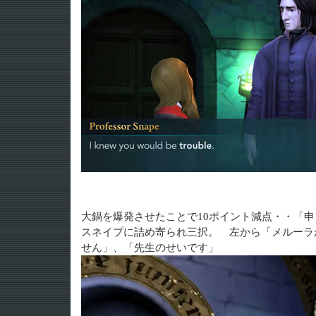
大鍋を爆発させたことで10ポイント減点・・「
スネイプに詰め寄られ三択。 左から「メルーラ
せん」、「先生のせいです」