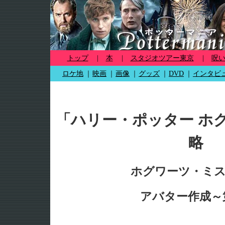
トップ
|
本
|
スタジオツアー東京
|
呪
ロケ地
｜
映画
｜
画像
｜
グッズ
｜
DVD
｜
インタビ
「ハリー・ポッター ホ
略
ホグワーツ・ミ
アバター作成～