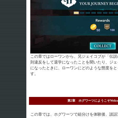
この章ではローワンから、兄ジェイコブが「伝説
則違反をして退学になったことを聞いたり、ジェ
になったときに、ローワンにどのような態度をと
す。
第2章 ホグワーツにようこそWelcome t
この章では、ホグワーツで組分けを体験後、談話