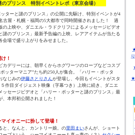
と謎のプリンス 特別イベントレポ（東京会場）
ポッターと謎のプリンス」の公開に先駆け、特別イベントが4
・名古屋・札幌・福岡の5大都市で同時開催されました！ 過
版の上映や、ダニエル・ラドクリフによるメッセージビデオ
と謎のプリンス」最新予告編の上映、レアアイテムが当たる
各会場で盛り上がりをみせました。
開け！
ピカデリーには、朝早くからホグワーツのローブなどコスプ
ポッターマニア”たち約250人が集合。「ハリー・ポッタ
★
おなじみの
伊藤さとりさん
が登場し、今回もイベントがスタ
～５作目ダイジェスト映像（字幕つき）上映に続き、ダニエ
メッセージビデオと「ハリー・ポッターと謎のプリンス」最
が、本邦初公開されました！
ーマイオニーに扮して登場！
ると、なんと、カントリー娘。の
里田まい
さんが、ショート
ローブという、ハーマイオニーーも真っ青の（？）
セクシー