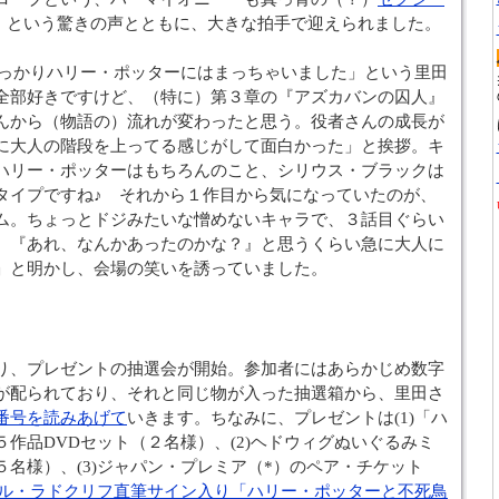
♪」という驚きの声とともに、大きな拍手で迎えられました。
すっかりハリー・ポッターにはまっちゃいました」という里田
全部好きですけど、（特に）第３章の『アズカバンの囚人』
んから（物語の）流れが変わったと思う。役者さんの成長が
に大人の階段を上ってる感じがして面白かった」と挨拶。キ
ハリー・ポッターはもちろんのこと、シリウス・ブラックは
タイプですね♪ それから１作目から気になっていたのが、
ム。ちょっとドジみたいな憎めないキャラで、３話目ぐらい
、『あれ、なんかあったのかな？』と思うくらい急に大人に
」と明かし、会場の笑いを誘っていました。
り、プレゼントの抽選会が開始。参加者にはあらかじめ数字
が配られており、それと同じ物が入った抽選箱から、里田さ
番号を読みあげて
いきます。ちなみに、プレゼントは(1)「ハ
作品DVDセット（２名様）、(2)ヘドウィグぬいぐるみミ
名様）、(3)ジャパン・プレミア（*）のペア・チケット
ル・ラドクリフ直筆サイン入り「ハリー・ポッターと不死鳥