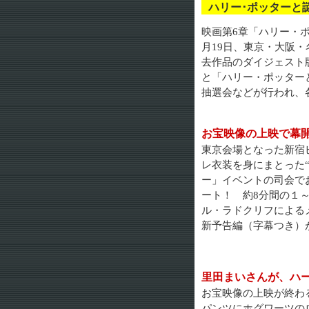
ハリー･ポッター
映画第6章「ハリー・
月19日、東京・大阪
去作品のダイジェスト
と「ハリー・ポッター
抽選会などが行われ、
お宝映像の上映で幕
東京会場となった新宿
レ衣装を身にまとった“
ー」イベントの司会で
ート！ 約8分間の１
ル・ラドクリフによる
新予告編（字幕つき）
里田まいさんが、ハ
お宝映像の上映が終わ
パンツにホグワーツの