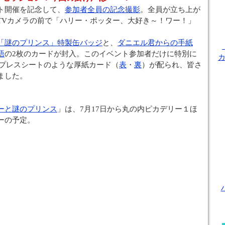
ト開催を記念して、
参加者全員の記念撮影
。全員が立ち上が
TVカメラの前で「ハリー・ポッター、大好き～！ワー！」
「謎のプリンス」特製缶バッジ
と、
ダニエル君からの手紙
語
の2枚のカードが封入。このイベント参加者だけに特別に
のプレスシートのような厚紙カード（
表
・
裏
）が配られ、皆さ
ました。
ーと謎のプリンス
」は、7月17日から丸の内ピカデリー１ほ
ーの予定。