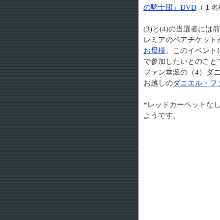
の騎士団」DVD
（１名
(3)と(4)の当選者
レミアのペアチケット
お母様
。このイベント
で参加したいとのこと
ファン垂涎の（4）ダ
お越しの
ダニエル・フ
*レッドカーペットなし
ようです。