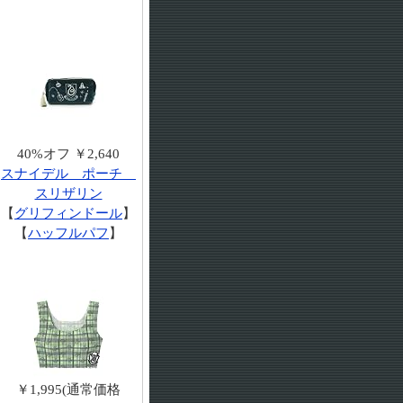
40%オフ ￥2,640
スナイデル ポーチ
スリザリン
【
グリフィンドール
】
【
ハッフルパフ
】
￥1,995(通常価格