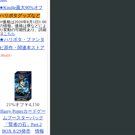
★Kindle最大90%オフ
ハリポタグッズなど
※価格は2026年8月1日1:00
の情報。価格は寮などによ
り変動の可能性あり。詳細
は
こちら
★ハリポタ・ファンタ
ビ原作・関連本ストア
UPDATE!
21%オフ￥4,150
Harry Potterカードゲー
ムブースターパック
「賢者の石」Part.2
BOX 8/29発売
情報