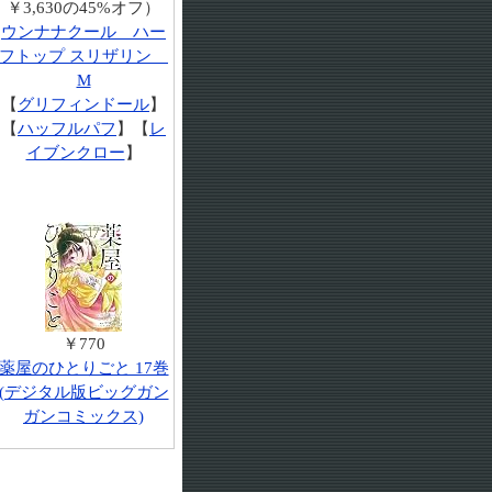
￥3,630の45%オフ）
ウンナナクール ハー
フトップ スリザリン
M
【
グリフィンドール
】
【
ハッフルパフ
】【
レ
イブンクロー
】
￥770
薬屋のひとりごと 17巻
(デジタル版ビッグガン
ガンコミックス)