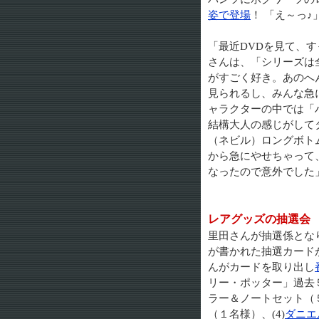
姿で登場
！ 「え～っ
「最近DVDを見て、
さんは、「シリーズは
がすごく好き。あのへ
見られるし、みんな急
ャラクターの中では「
結構大人の感じがして
（ネビル）ロングボト
から急にやせちゃって
なったので意外でした
レアグッズの抽選会
里田さんが抽選係とな
が書かれた抽選カード
んがカードを取り出し
リー・ポッター」過去５
ラー＆ノートセット（５
（１名様）、(4)
ダニエ