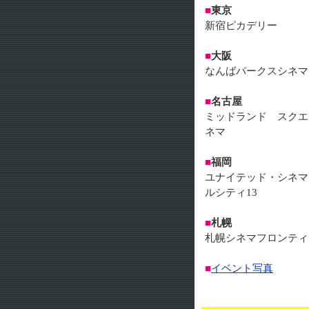
■
東京
新宿ピカデリー
■
大阪
なんばパークスシネマ
■
名古屋
ミッドランド スクエ
ネマ
■
福岡
ユナイテッド・シネマ
ルシティ13
■
札幌
札幌シネマフロンティ
■
イベント写真