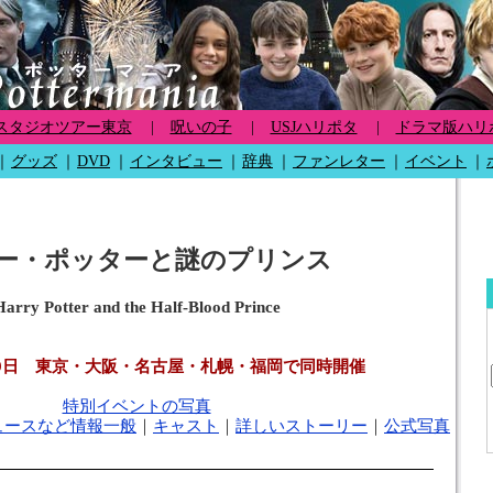
スタジオツアー東京
|
呪いの子
|
USJハリポタ
|
ドラマ版ハリ
｜
グッズ
｜
DVD
｜
インタビュー
｜
辞典
｜
ファンレター
｜
イベント
｜
ー・ポッターと謎のプリンス
Harry Potter and the Half-Blood Prince
月19日 東京・大阪・名古屋・札幌・福岡で同時開催
特別イベントの写真
ュースなど情報一般
｜
キャスト
｜
詳しいストーリー
｜
公式写真