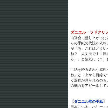
ダニエル・ラドクリ
抽選会で盛り上がった
らの手紙の代読を依頼
が「あ、これはどうい
ね？ 大丈夫です！日
ら）」と強気に（？）反
手紙を読み終わり感想
ね」と（上から目線で
く過程が見られるのも
の魅力をアピールして
【
ダニエル君の手紙
】
日本にいる、ハリー・