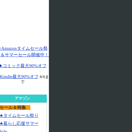
★Amazonタイムセール祭
り＆サマーセール開催中！
★コミック最大90%オフ
Kindle最大90%オフ
8/6ま
で
アマゾン
セール＆特集
★タイムセール祭り
★暮らし応援サマー
Sale