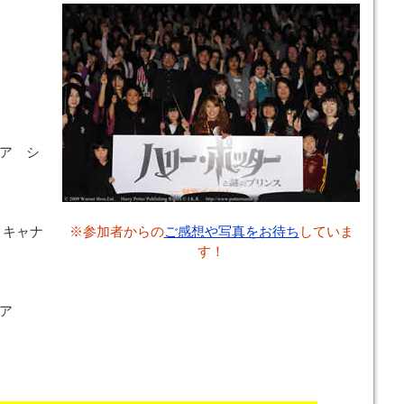
ア シ
 キャナ
※参加者からの
ご感想や写真をお待ち
していま
す！
ア