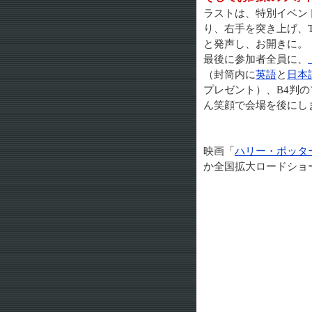
ラストは、特別イベン
り、右手を突き上げ、
と発声し、お開きに。
最後に参加者全員に、
（封筒内に
英語
と
日本
プレゼント）、B4判
ん笑顔で会場を後にし
映画「
ハリー・ポッタ
か全国拡大ロードショ