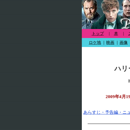
トップ
|
本
|
ロケ地
｜
映画
｜
画像
ハリ
2009年4
あらすじ・予告編・ニ