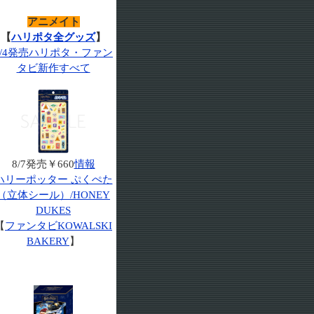
アニメイト
【
ハリポタ全グッズ
】
7/4発売ハリポタ・ファン
タビ新作すべて
8/7発売￥660
情報
ハリーポッター ぷくぺた
（立体シール）/HONEY
DUKES
【
ファンタビKOWALSKI
BAKERY
】