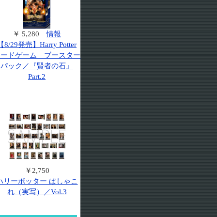
￥ 5,280
情報
【8/29発売】Harry Potter
カードゲーム ブースター
パック／『賢者の石』
Part.2
￥2,750
ハリーポッター ぱしゃこ
れ（実写）／Vol.3