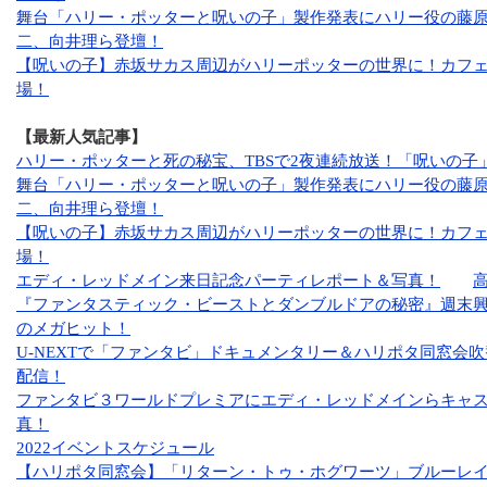
舞台「ハリー・ポッターと呪いの子」製作発表にハリー役の藤
二、向井理ら登壇！
【呪いの子】赤坂サカス周辺がハリーポッターの世界に！カフ
場！
【最新人気記事】
ハリー・ポッターと死の秘宝、TBSで2夜連続放送！「呪いの子
舞台「ハリー・ポッターと呪いの子」製作発表にハリー役の藤
二、向井理ら登壇！
【呪いの子】赤坂サカス周辺がハリーポッターの世界に！カフ
場！
エディ・レッドメイン来日記念パーティレポート＆写真！
『ファンタスティック・ビーストとダンブルドアの秘密』週末興
のメガヒット！
U-NEXTで「ファンタビ」ドキュメンタリー＆ハリポタ同窓会吹替
配信！
ファンタビ３ワールドプレミアにエディ・レッドメインらキャス
真！
2022イベントスケジュール
【ハリポタ同窓会】「リターン・トゥ・ホグワーツ」ブルーレイ