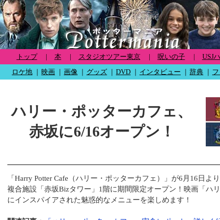
トップ
|
本
|
スタジオツアー東京
|
呪いの子
|
USJ
ロケ地
｜
映画
｜
画像
｜
グッズ
｜
DVD
｜
インタビュー
｜
辞典
｜
フ
ハリー・ポッターカフェ、
赤坂に6/16オープン！
「Harry Potter Cafe（ハリー・ポッターカフェ）」が6月16日
複合施設「赤坂Bizタワー」1階に期間限定オープン！映画「ハ
にインスパイアされた魅惑的なメニューを楽しめます！