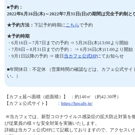
■予約：
2022年6月16日(木)～2022年7月31日(日)の期間は完全予約制
★予約方法：
下記予約時期に
こちら
で予約
★予約時期
・6月16日～7月7日までの予約 ⇒ 5月26日(木)13:00より開始
・7月8日～8月31日までの予約： ⇒ 6月16日(木)11:00より開始
・9月1日以降の予約 ⇒ 後日
当カフェ公式HP
にてお知らせ
■年間休日：不定休 （営業時間の確認などは、カフェ公式サイ
い。）
【カフェ延べ面積（総面積）】 ：約140㎡ （約42.30坪）
【カフェ公式サイト】 ：
https://hpcafe.jp/
※当カフェでは、新型コロナウイルス感染症の拡大防止対策を
び従業員の様々な安全対策を実施いたします。
詳細は当カフェ公式HPにて記載しておりますので、アクセスい