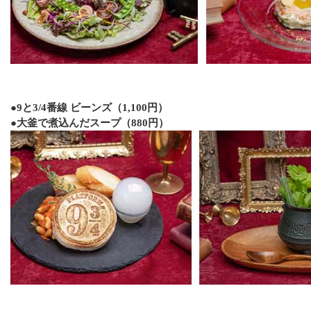
●9と3/4番線 ビーンズ（1,100円）
●大釜で煮込んだスープ（880円）