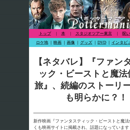
トップ
|
本
|
スタジオツアー東京
|
呪
ロケ地
｜
映画
｜
画像
｜
グッズ
｜
DVD
｜
インタビ
【ネタバレ】『ファン
ック・ビーストと魔法
旅』、続編のストーリ
も明らかに？！
新作映画『ファンタスティック・ビーストと魔法
くも映画サイトに掲載され、話題になっています