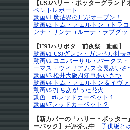
【USJハリー・ポッターグランド
ベントレポート
動画#1 魔法界の扉がオープン！
動画#2 トム・フェルトン（ドラ
ンナ・リンチ（ルーナ・ラブグッ
【USJハリポタ 前夜祭 動画】
動画#1 USJグレン・ガンペル社
動画#2 ユニバーサル・パークス
ーマス・ウィリアムス会長あいさ
動画#3 松井大阪府知事あいさつ
動画#4 トム・フェルトン＆イヴ
動画#5 打ちあがった花火
動画 #6レッドカーペット１
動画#7レッドカーペット２
【新カバーの「ハリー・ポッター
ーバック】
好評発売中
子供版と