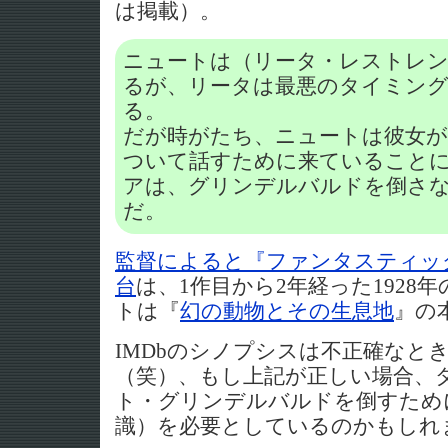
は掲載）。
ニュートは（リータ・レストレ
るが、リータは最悪のタイミング
る。
だが時がたち、ニュートは彼女
ついて話すために来ていること
アは、グリンデルバルドを倒さ
だ。
監督によると『ファンタスティッ
台
は、1作目から2年経った1928
トは『
幻の動物とその生息地
』の
IMDbのシノプシスは不正確なと
（笑）、もし上記が正しい場合、
ト・グリンデルバルドを倒すため
識）を必要としているのかもしれ