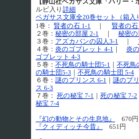
【静山社ペガサス文庫「ハリー
ルビ入り
詳細
ペガサス文庫全20巻セット（箱入
1巻：
賢者の石 1-1
｜
賢者の石 
２巻：
秘密の部屋 2-1
｜
秘密の
３巻：
アズカバンの囚人3-1
｜
４巻：
炎のゴブレット 4-1
｜
炎の
ゴブレット 4-3
５巻：
不死鳥の騎士団5-1
｜
不死鳥
の騎士団5-3
｜
不死鳥の騎士団 5-4
６巻：
謎のプリンス 6-1
｜
謎のプリン
ス 6-3
７巻：
死の秘宝 7-1
｜
死の秘宝 7-2
秘宝 7-4
『幻の動物とその生息地』
670
『クィディッチ今昔』
651円