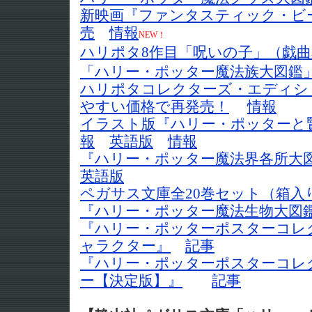
新映画『ファンタスティック・ビー
売
情報
NEW！
ハリポタ8作目「呪いの子」（戯曲
「ハリー・ポッター魔法族大図鑑
ハリポタコレクターズ・エディショ
やすい価格で再発売！
情報
イラスト版『ハリー・ポッターと
報
英語版
情報
『ハリー・ポッター魔法界各所大
英語版
ペガサス文庫全20巻セット（箱入
『ハリー・ポッター魔法生物大図
『ハリー・ポッターポスターコレ
ャラクター』
記事
『ハリー・ポッターポスターコレ
ー【決定版】』
記事