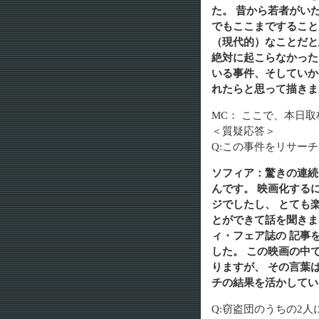
た。 昔から若者がい
でもここまですること
（現代的）なことだと
絶対に起こらなかった
いる事件、そしていか
れたらと思って描きま
MC： ここで、本日
＜質疑応答＞
Q:この事件をリサー
ソフィア：驚きの連続
んです。 映画化する
ジでしたし、 とても
とができて話を聞きま
ィ・フェア誌の 記事
した。 この映画の中
りますが、 その言葉
チの結果を活かしてい
Q:窃盗団のうちの2