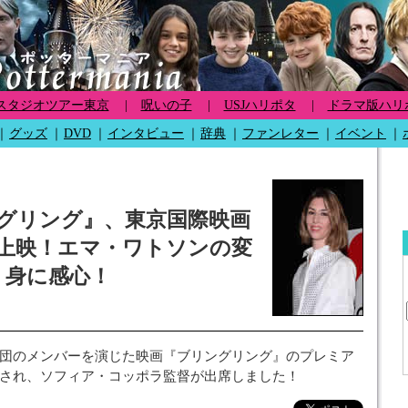
スタジオツアー東京
|
呪いの子
|
USJハリポタ
|
ドラマ版ハリ
｜
グッズ
｜
DVD
｜
インタビュー
｜
辞典
｜
ファンレター
｜
イベント
｜
グリング』、東京国際映画
上映！エマ・ワトソンの変
身に感心！
団のメンバーを演じた映画『ブリングリング』のプレミア
され、ソフィア・コッポラ監督が出席しました！