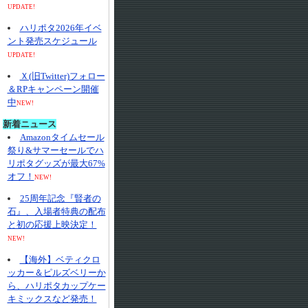
UPDATE!
ハリポタ2026年イベ
ント発売スケジュール
UPDATE!
Ｘ(旧Twitter)フォロー
＆RPキャンペーン開催
中
NEW!
新着ニュース
Amazonタイムセール
祭り&サマーセールでハ
リポタグッズが最大67%
オフ！
NEW!
25周年記念『賢者の
石』、入場者特典の配布
と初の応援上映決定！
NEW!
【海外】ベティクロ
ッカー＆ピルズベリーか
ら、ハリポタカップケー
キミックスなど発売！