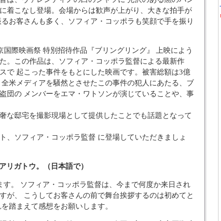
に着こなし登場。会場からは歓声が上がり、大きな拍手が
振るお客さんも多く、ソフィア・コッポラも笑顔で手を振り
東京国際映画祭 特別招待作品『ブリングリング』 上映によう
た。この作品は、ソフィア・コッポラ監督による最新作
スで 起こった事件をもとにした映画です。被害総額は3億
 全米メディアを騒然とさせたこの事件の犯人にあたる、ブ
盗団の メンバーをエマ・ワトソンが演じていることや、事
奢な邸宅を撮影現場として提供したことでも話題となって
ト、ソフィア・コッポラ監督 に登場していただきましょ
ou.アリガトウ。（日本語で）
ます。 ソフィア・コッポラ監督は、今まで何度か来日され
すが、 こうしてお客さんの前で舞台挨拶するのは初めてと
れを踏まえて感想をお願いします。