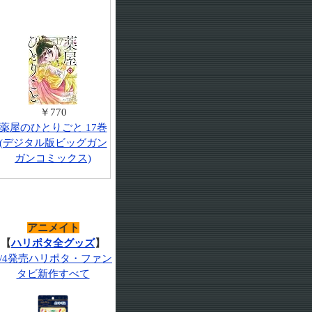
￥770
薬屋のひとりごと 17巻
(デジタル版ビッグガン
ガンコミックス)
アニメイト
【
ハリポタ全グッズ
】
7/4発売ハリポタ・ファン
タビ新作すべて