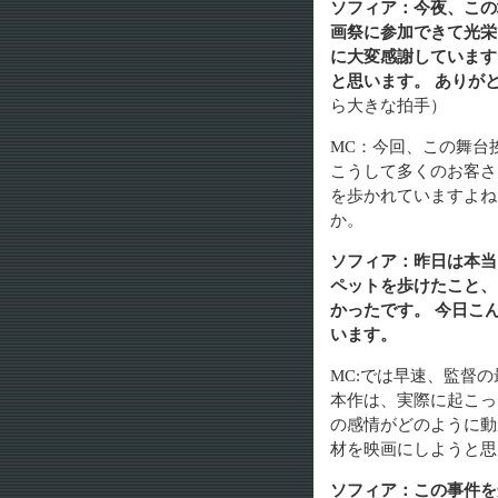
ソフィア：今夜、この
画祭に参加できて光栄
に大変感謝しています
と思います。 ありが
ら大きな拍手）
MC：今回、この舞台
こうして多くのお客さ
を歩かれていますよね
か。
ソフィア：昨日は本当
ペットを歩けたこと、
かったです。 今日こ
います。
MC:では早速、監督
本作は、実際に起こっ
の感情がどのように動
材を映画にしようと思
ソフィア：この事件を