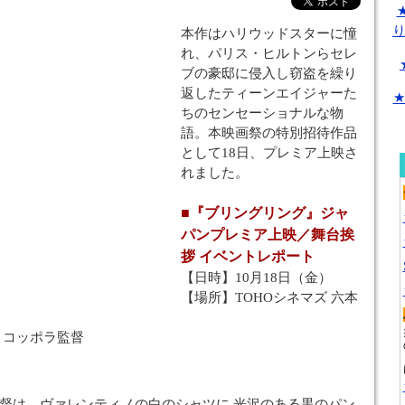
本作はハリウッドスターに憧
れ、パリス・ヒルトンらセレ
ブの豪邸に侵入し窃盗を繰り
返したティーンエイジャーた
★
ちのセンセーショナルな物
語。本映画祭の特別招待作品
として18日、プレミア上映さ
れました。
■『ブリングリング』ジャ
パンプレミア上映／舞台挨
拶 イベントレポート
【日時】10月18日（金）
【場所】TOHOシネマズ 六本
・コッポラ監督
督は、ヴァレンティノの白のシャツに 光沢のある黒のパン