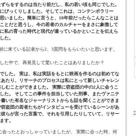
たずらをするのは当たり前だし、私の若い頃も同じでした。
にびっくりしました。そしてこれは、コンテンポラリー
思いました。簡単に言うと、10年前だったらこんなことは
ことだと思うし、今の若者のカルチャーをまさに象徴して
に私の育った時代と現代が違っているかといことを伝えら
した。
取材に来ている記者から2、3質問をもらいたいと思います。
チした中で、再発見して驚いたことはありましたか？
でした。 実は、私は実話をもとに映画を作るのは初めてな
にあたり、リサーチのプロセスは私にとって新しいチャレン
楽しむことができました。 実際に窃盗団の中の2人に会うこ
した。 そしてこの事件を担当していた刑事、またヴァニテ
を書いた有名なジャーナリストからも話を聞くことができま
で窃盗団の若者たちがインタビューを受けているシーンがあ
は彼らが言った言葉で、それを引用したりしていて、リサー
ます。
人に会ったとおっしゃっていましたが、 実際に会った時、何