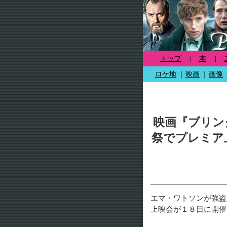
トップ
|
本
|
ロケ地
｜
映画
｜
画像
映画『ブリン
祭でプレミア
エマ・ワトソンが強盗
上映会が１８日に開催