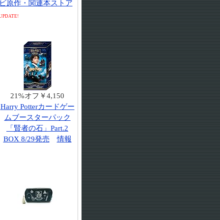
ビ原作・関連本ストア
UPDATE!
21%オフ￥4,150
Harry Potterカードゲー
ムブースターパック
「賢者の石」Part.2
BOX 8/29発売
情報