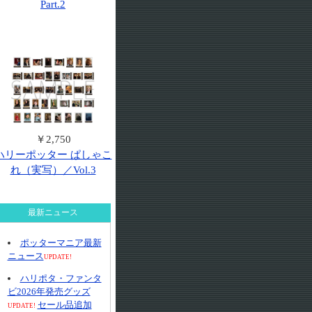
Part.2
￥2,750
ハリーポッター ぱしゃこ
れ（実写）／Vol.3
最新ニュース
ポッターマニア最新
ニュース
UPDATE!
ハリポタ・ファンタ
ビ2026年発売グッズ
セール品追加
UPDATE!