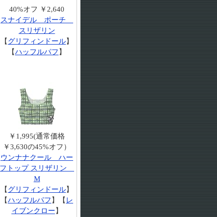
40%オフ ￥2,640
スナイデル ポーチ
スリザリン
【
グリフィンドール
】
【
ハッフルパフ
】
￥1,995(通常価格
￥3,630の45%オフ）
ウンナナクール ハー
フトップ スリザリン
M
【
グリフィンドール
】
【
ハッフルパフ
】【
レ
イブンクロー
】