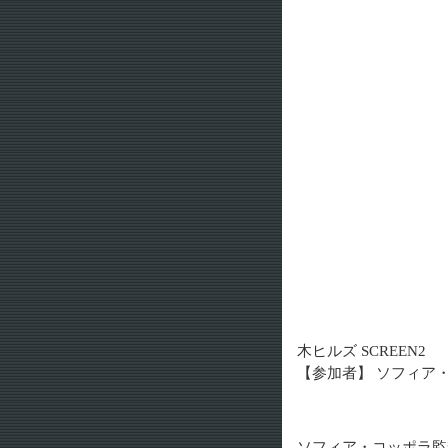
木ヒルズ SCREEN2
【参加者】 ソフィア
ソフィア・コッポラ監