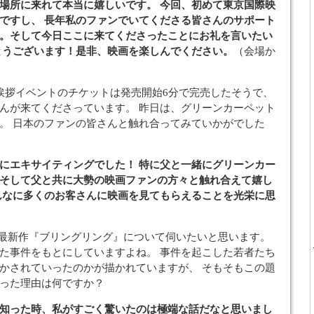
場所に来れて本当に嬉しいです。 今回、初めて東京国際映
ですし、 長年私のファンでいてくださる皆さんのサポート
。そして今日ここに来てくださったことにお礼を言いたい
とうございます！是非、映画を楽しんでください。
（会場か
挨拶イベントのチケットは発売開始6分で完売したそうで、
んが来てくださっています。 昨日は、グリーンカーペット
。 日本のファンの皆さんと触れ合ってみていかがでした
にエキサイティングでした！ 特に父と一緒にグリーンカー
そして父と共に大勢の映画ファンの方々と触れ合えて嬉し
んなに多くのお客さんに映画を見てもらえることを光栄に思
の最新作『ブリングリング』について伺いたいと思います。
た事件をもとにしていますよね。 事件を起こした若者たち
かされていったのかが描かれていますが、 そもそもこの題
った理由は何ですか？
知った時、私がすごく驚いたのは極端な話だなと思いまし