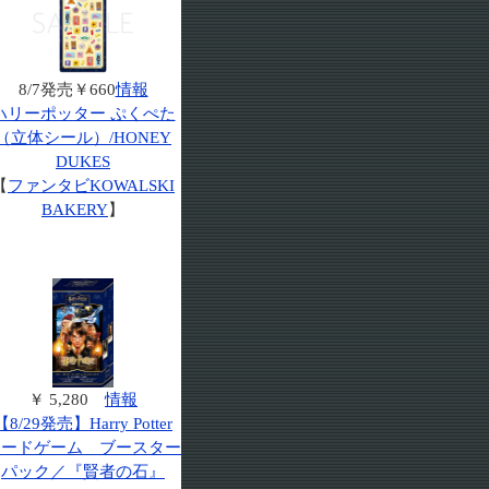
8/7発売￥660
情報
ハリーポッター ぷくぺた
（立体シール）/HONEY
DUKES
【
ファンタビKOWALSKI
BAKERY
】
￥ 5,280
情報
【8/29発売】Harry Potter
カードゲーム ブースター
パック／『賢者の石』