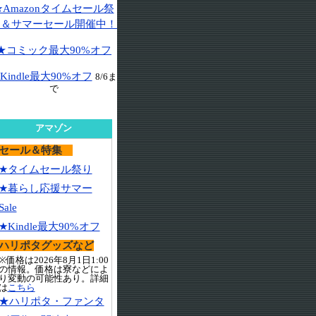
★Amazonタイムセール祭
り＆サマーセール開催中！
★コミック最大90%オフ
Kindle最大90%オフ
8/6ま
で
アマゾン
セール＆特集
★タイムセール祭り
★暮らし応援サマー
Sale
★Kindle最大90%オフ
ハリポタグッズなど
※価格は2026年8月1日1:00
の情報。価格は寮などによ
り変動の可能性あり。詳細
は
こちら
★ハリポタ・ファンタ