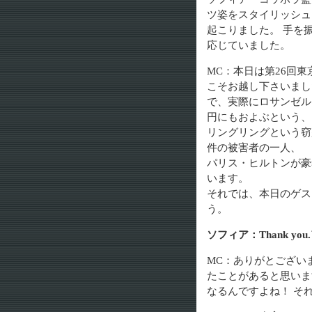
ツ姿をスタイリッシュ
起こりました。 手を
応じていました。
MC：本日は第26回
こそお越し下さいまし
で、実際にロサンゼル
円にもおよぶという、
リングリングという窃
件の被害者の一人、
パリス・ヒルトンが豪
います。
それでは、本日のゲス
う。
ソフィア：Thank y
MC：ありがとござい
たことがあると思いま
なるんですよね！ そ