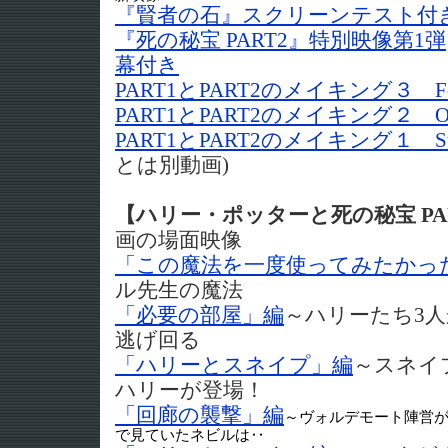
『賢者の石』スクリーンテスト付
『死の秘宝 PART2』特別映像第1弾
幕付き
PART1とPART2のメイキング３ Fore
PART1とPART2のメイキング２ On t
PART1とPART2のメイキング１ St
とは別動画)
【ハリー・ポッターと死の秘宝 PA
画の場面映像
「この魔法を一度使ってみたかっ
ル先生の魔法
「必要の部屋」編
～ハリーたち3
逃げ回る
「ハリーとスネイプ」編
～スネイ
ハリーが登場！
「回廊の襲撃」編
～ヴォルデモート陣営
で見ていたネビルは‥