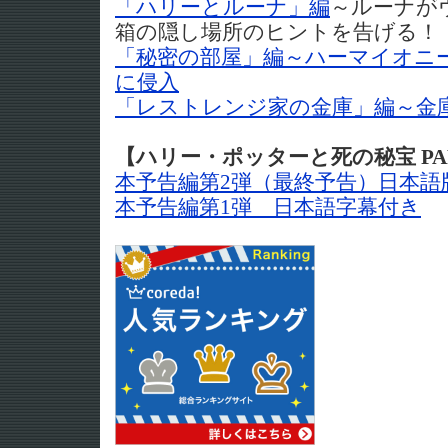
「ハリーとルーナ」編
～ルーナが
箱の隠し場所のヒントを告げる！
「秘密の部屋」編～ハーマイオニ
に侵入
「レストレンジ家の金庫」編～金
【ハリー・ポッターと死の秘宝 PA
本予告編第2弾（最終予告）日本語
本予告編第1弾 日本語字幕付き