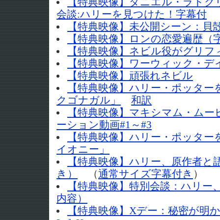
【特典映像】ダニエル・ラドクリ
会談:ハリーを見つけた！字幕付
【特典映像】未公開シーン：貝
【特典映像】ロンの恋愛遍歴（
【特典映像】ネビル役がグリフ
【特典映像】ワーウィック・デ
【特典映像】頑張れネビル
【特典映像】ハリー・ポッター
クゴナガル」
和訳
【特典映像】マキシマム・ムー
ーション動画#1～#3
【特典映像】ハリー・ポッター
イオニー」
【特典映像】ハリー、原作者と
き）
（
通常サイズ字幕付き
）
【特典映像】特別会談：ハリー
内容）
【特典映像】Xデー：秘密が明かされ