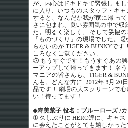
が、内心はドキドキで緊張し まし
に入り、いつものスタッフ・キャ
すると、なんだか我が家に帰 っ
さに包まれ、良い雰囲気の中で収
た。明るく楽しく、 そして妥協
「ものづくり」の現場でした。 ②
らないのが TIGER & BUNNY
ころなくご覧ください。
③ もうすぐです！もうすぐあの
ーアップして帰ってきます！ 名うての 
マニアの皆さんも、TIGER & B
んも、どんな方に 2012年 8月 2
品です！ 劇場の大スクリーンで
い！待ってます！
◆寿美菜子 役名：ブルーローズ /
① 久しぶりに HERO達に、キャ
に会えたことがとても嬉しかった