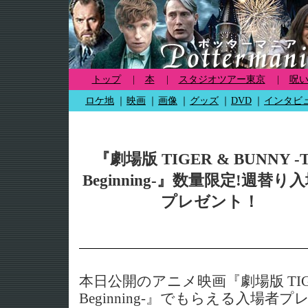
トップ
|
本
|
スタジオツアー東京
|
呪
ロケ地
｜
映画
｜
画像
｜
グッズ
｜
DVD
｜
インタビ
『劇場版 TIGER & BUNNY -T
Beginning-』数量限定!週替り
プレゼント！
本日公開のアニメ映画『劇場版 TIGER 
Beginning-』でもらえる入場