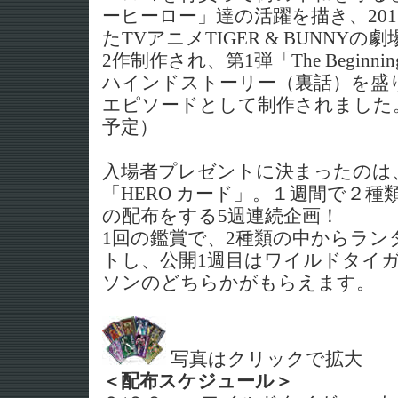
ーヒーロー」達の活躍を描き、20
た
TVアニメTIGER & BUNNY
の劇
2作制作され、第1弾「The Begin
ハインドストーリー（裏話）を盛
エピソードとして制作されました。
予定）
入場者プレゼントに決まったのは
「HERO カード」。１週間で２種
の配布をする5週連続企画！
1回の鑑賞で、2種類の中からラン
トし、公開1週目はワイルドタイ
ソンのどちらかがもらえます。
写真はクリックで拡大
＜配布スケジュール＞