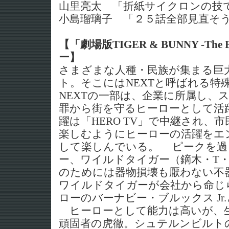
山里亮太 「折紙サイクロンの技
小島瑠璃子 「２５話全部見直そ
【「劇場版TIGER & BUNNY -The 
ー】
さまざまな人種・民族が集まる巨
ト。そこにはNEXTと呼ばれる特
NEXTの一部は、企業に所属し、
罪から街を守るヒーローとして活
躍は「HERO TV」で中継され、
楽しむようにヒーローの活躍をエ
して楽しんでいる。 ピークを過
ー、ワイルドタイガー（鏑木・T
のためには器物損壊も厭わない不
ワイルドタイガーが会社から命じ
ローのバーナビー・ブルックス Jr
ヒーローとして能力は高いが、
頑固者の虎徹。シュテルンビルト