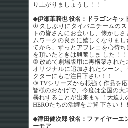
り上がりましょうし！！
◆伊瀬茉莉也 役名：ドラゴンキッド
① 久しぶりにタイバニチームのス
トの皆さんにお会いし、懐かしさ
ムワークの良さに嬉しくなりまし
てから、ずっとアフレコを心待ち
を頂いたときは興奮しま した！！
② 改めて劇場版用に再構築された
オリジナルに追加されたシーン、
クターにもご注目下さい！！
③ TVシリーズから根強く作品を
皆様のおかげで、今度は全国の大
暴れすることが出来ます！大迫力
HEROたちの活躍をご覧 下さい！
◆津田健次郎 役名：ファイヤーエ
ーモア