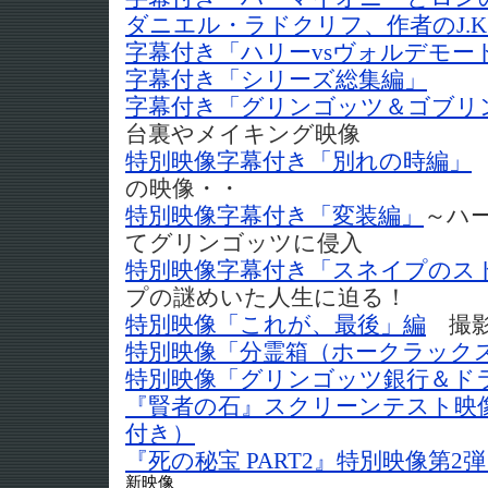
ダニエル・ラドクリフ、作者のJ.
字幕付き「ハリーvsヴォルデモー
字幕付き「シリーズ総集編」
字幕付き「グリンゴッツ＆ゴブリ
台裏やメイキング映像
特別映像字幕付き「別れの時編」
の映像・・
特別映像字幕付き「変装編」
～ハ
てグリンゴッツに侵入
特別映像字幕付き「スネイプのス
プの謎めいた人生に迫る！
特別映像「これが、最後」編
撮影
特別映像「分霊箱（ホークラック
特別映像「グリンゴッツ銀行＆ド
『賢者の石』スクリーンテスト映
付き）
『死の秘宝 PART2』特別映像第
新映像