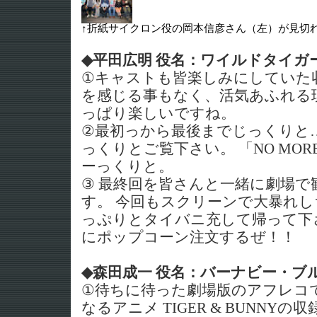
↑折紙サイクロン役の岡本信彦さん（左）が見切
◆平田広明 役名：ワイルドタイガー
①キャストも皆楽しみにしていた
を感じる事もなく、活気あふれる
っぱり楽しいですね。
②最初っから最後までじっくりと
っくりとご覧下さい。 「NO MOR
ーっくりと。
③ 最終回を皆さんと一緒に劇場で
す。 今回もスクリーンで大暴れし
っぷりとタイバニ充して帰って下さ
にポップコーン注文するぜ！！
◆森田成一 役名：バーナビー・ブルッ
①待ちに待った劇場版のアフレコ
なるアニメ TIGER & BUNNY