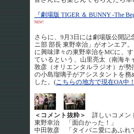
『劇場版 TIGER ＆ BUNNY -The B
NEW!
さらに、9月3日には劇場版公開記
ニ部 部長 東野幸治」がオンエア。「T
に興味津々の東野幸治をMCに、
ているという、山里亮太（南海キ
敦彦（オリエンタルラジオ）が勢
の小島瑠璃子がアシスタントを務
した。(
こちらの地方で現在OA中
＜コメント抜粋＞
詳しいコメン
東野幸治 「面白かった！」
中田敦彦 「タイバニ愛にあふれ