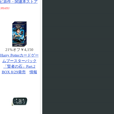
ビ原作・関連本ストア
UPDATE!
21%オフ￥4,150
Harry Potterカードゲー
ムブースターパック
「賢者の石」Part.2
BOX 8/29発売
情報