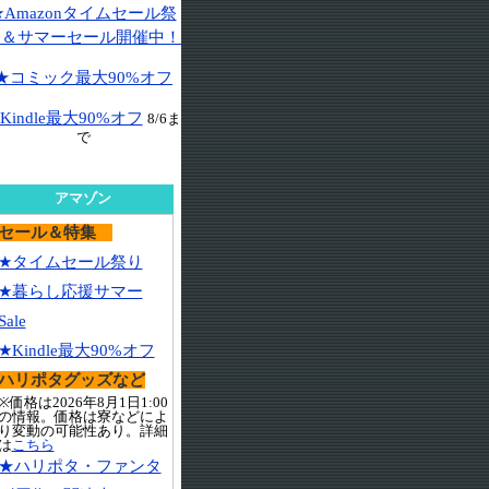
★Amazonタイムセール祭
り＆サマーセール開催中！
★コミック最大90%オフ
Kindle最大90%オフ
8/6ま
で
アマゾン
セール＆特集
★タイムセール祭り
★暮らし応援サマー
Sale
★Kindle最大90%オフ
ハリポタグッズなど
※価格は2026年8月1日1:00
の情報。価格は寮などによ
り変動の可能性あり。詳細
は
こちら
★ハリポタ・ファンタ