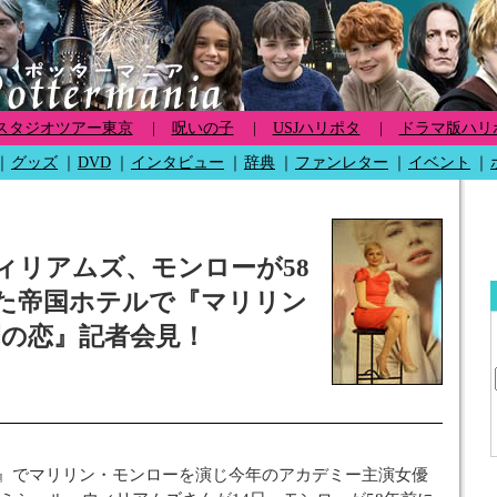
スタジオツアー東京
|
呪いの子
|
USJハリポタ
|
ドラマ版ハリ
｜
グッズ
｜
DVD
｜
インタビュー
｜
辞典
｜
ファンレター
｜
イベント
｜
ィリアムズ、モンローが58
た帝国ホテルで『マリリン
間の恋』記者会見！
恋』でマリリン・モンローを演じ今年のアカデミー主演女優