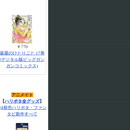
￥770
薬屋のひとりごと 17巻
(デジタル版ビッグガン
ガンコミックス)
アニメイト
【
ハリポタ全グッズ
】
7/4発売ハリポタ・ファン
タビ新作すべて