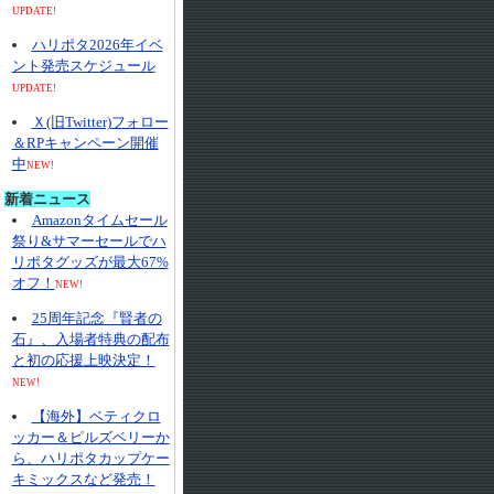
UPDATE!
ハリポタ2026年イベ
ント発売スケジュール
UPDATE!
Ｘ(旧Twitter)フォロー
＆RPキャンペーン開催
中
NEW!
新着ニュース
Amazonタイムセール
祭り&サマーセールでハ
リポタグッズが最大67%
オフ！
NEW!
25周年記念『賢者の
石』、入場者特典の配布
と初の応援上映決定！
NEW!
【海外】ベティクロ
ッカー＆ピルズベリーか
ら、ハリポタカップケー
キミックスなど発売！