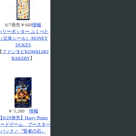
8/7発売￥660
情報
ハリーポッター ぷくぺた
（立体シール）/HONEY
DUKES
【
ファンタビKOWALSKI
BAKERY
】
￥ 5,280
情報
【8/29発売】Harry Potter
カードゲーム ブースター
パック／『賢者の石』