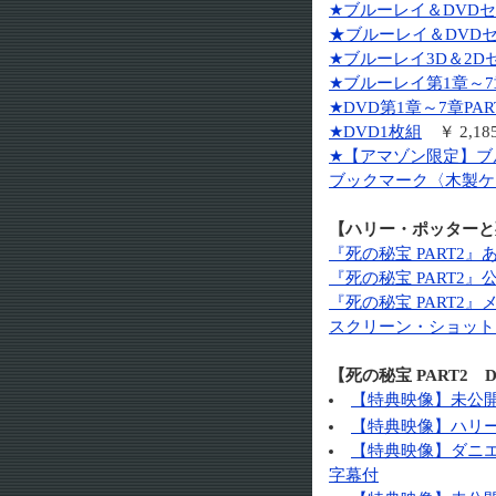
★ブルーレイ＆DVD
★ブルーレイ＆DVD
★ブルーレイ3D＆2D
★ブルーレイ第1章～7
★DVD第1章～7章P
★DVD1枚組
￥ 2,18
★【アマゾン限定】ブ
ブックマーク〈木製ケー
【ハリー・ポッターと死
『死の秘宝 PART2
『死の秘宝 PART2
『死の秘宝 PART2
スクリーン・ショット
【死の秘宝 PART2 
【特典映像】未公
【特典映像】ハリ
【特典映像】ダニエ
字幕付