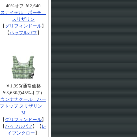
40%オフ ￥2,640
スナイデル ポーチ
スリザリン
【
グリフィンドール
】
【
ハッフルパフ
】
￥1,995(通常価格
￥3,630の45%オフ）
ウンナナクール ハー
フトップ スリザリン
M
【
グリフィンドール
】
【
ハッフルパフ
】【
レ
イブンクロー
】