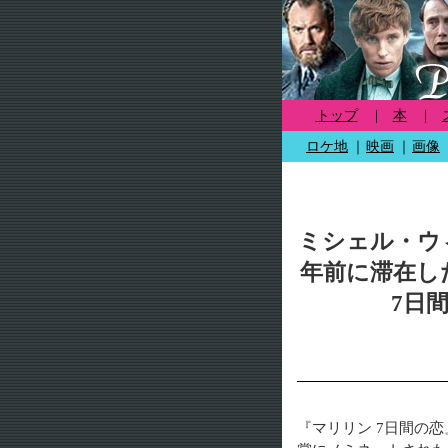
トップ
|
本
|
ロケ地
｜
映画
｜
画像
ミシェル・ウ
年前に滞在し
7日
『マリリン 7日間の