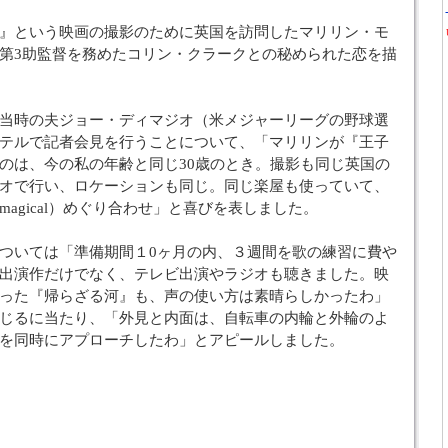
』という映画の撮影のために英国を訪問したマリリン・モ
第3助監督を務めたコリン・クラークとの秘められた恋を描
当時の夫ジョー・ディマジオ（米メジャーリーグの野球選
テルで記者会見を行うことについて、「マリリンが『王子
のは、今の私の年齢と同じ30歳のとき。撮影も同じ英国の
オで行い、ロケーションも同じ。同じ楽屋も使っていて、
agical）めぐり合わせ」と喜びを表しました。
ついては「準備期間１0ヶ月の内、３週間を歌の練習に費や
出演作だけでなく、テレビ出演やラジオも聴きました。映
った『帰らざる河』も、声の使い方は素晴らしかったわ」
じるに当たり、「外見と内面は、自転車の内輪と外輪のよ
を同時にアプローチしたわ」とアピールしました。