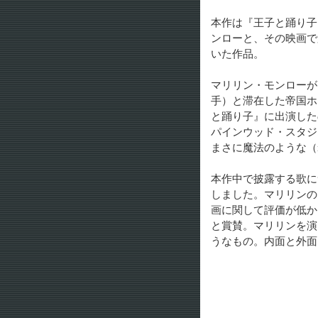
本作は『王子と踊り子
ンローと、その映画で
いた作品。
マリリン・モンローが
手）と滞在した帝国ホ
と踊り子』に出演した
パインウッド・スタジ
まさに魔法のような（m
本作中で披露する歌に
しました。マリリンの
画に関して評価が低か
と賞賛。マリリンを演
うなもの。内面と外面