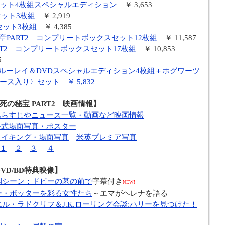
セット4枚組スペシャルエディション
￥ 3,653
セット3枚組
￥ 2,919
セット3枚組
￥ 4,385
章PART2 コンプリートボックスセット12枚組
￥ 11,587
ART2 コンプリートボックスセット17枚組
￥ 10,853
5
ルーレイ＆DVDスペシャルエディション4枚組＋ホグワーツ
ス入り〉セット ￥ 5,832
の秘宝 PART2 映画情報】
』あらすじやニュース一覧・動画など映画情報
』公式場面写真・ポスター
』メイキング・場面写真
米英プレミア写真
１
２
３
４
DVD/BD特典映像】
開シーン：ドビーの墓の前で
字幕付き
NEW!
ー・ポッターを彩る女性たち
～エマがヘレナを語る
ル・ラドクリフ＆J.K.ローリング会談:ハリーを見つけた！