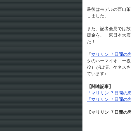
最後はモデルの西山茉
しました。
また、記者会見では故
援金を、「東日本大震
た！
『
マリリン ７日間の
タのハーマイオニー役
役）が出演。ケネスさ
ています♪
【関連記事】
「マリリン ７日間の
「マリリン ７日間の
【マリリン ７日間の