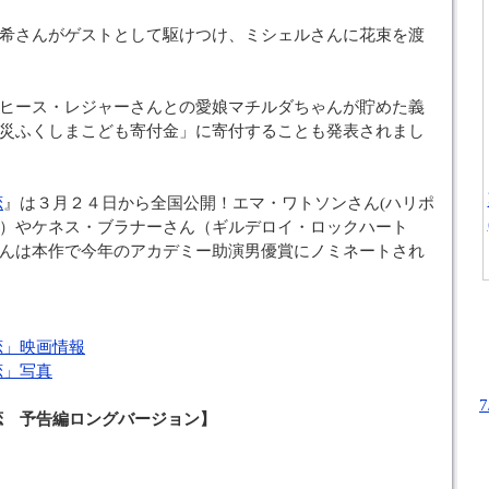
希さんがゲストとして駆けつけ、ミシェルさんに花束を渡
ヒース・レジャーさんとの愛娘マチルダちゃんが貯めた義
災ふくしまこども寄付金」に寄付することも発表されまし
恋
』は３月２４日から全国公開！エマ・ワトソンさん(ハリポ
）やケネス・ブラナーさん（ギルデロイ・ロックハート
んは本作で今年のアカデミー助演男優賞にノミネートされ
恋」映画情報
恋」写真
恋 予告編ロングバージョン】