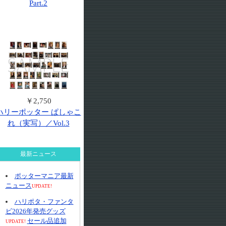
Part.2
￥2,750
ハリーポッター ぱしゃこ
れ（実写）／Vol.3
最新ニュース
ポッターマニア最新
ニュース
UPDATE!
ハリポタ・ファンタ
ビ2026年発売グッズ
セール品追加
UPDATE!