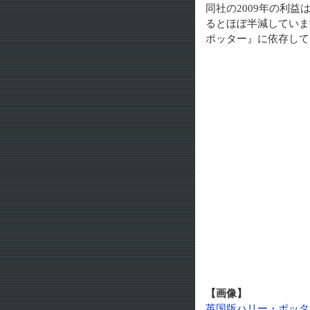
同社の2009年の利益
るとほぼ半減していま
ポッター』に依存して
【画像】
英国版ハリー・ポッタ