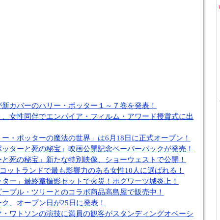
が新カバーのハリー・ポッター１～７巻を発表！
ト、女性同伴でエンパイア・フィルム・アワード授賞式に出
ー・ポッターの魔法の世界」は6月18日に正式オープン！
ポッターと死の秘宝』映画公開記念ペーパーバックが発売！
ーと死の秘宝』新たな特別映像、ショーウェストで公開！
、スコットランドで最も影響力のある女性10人に選ばれる！
ッター」最終章撮影セットで火災！ホグワーツ城炎上！
ピープル・ツリーとのコラボ商品高島屋で販売中！
ク、オープン日が25日に発表！
マ・ワトソンの演技に満員の観客がスタンディングオベーシ