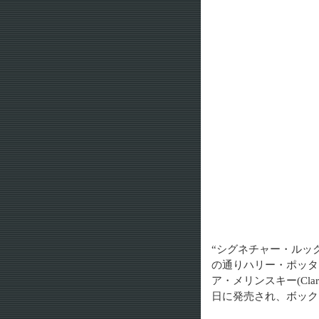
“シグネチャー・ルック(t
の通りハリー・ポッター(
ア・メリンスキー(Cla
日に発売され、ボック