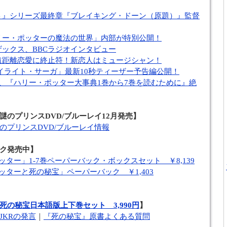
ト』シリーズ最終章『ブレイキング・ドーン（原題）』監督
リー・ポッターの魔法の世界」内部が特別公開！
ックス、BBCラジオインタビュー
遠距離恋愛に終止符！新恋人はミュージシャン！
イライト・サーガ」最新10秒ティーザー予告編公開！
、『ハリー・ポッター大事典1巻から7巻を読むために』絶
謎のプリンスDVD/ブルーレイ12月発売】
のプリンスDVD/ブルーレイ情報
ク発売中】
ッター」1-7巻ペーパーバック・ボックスセット ￥8,139
ッターと死の秘宝」ペーパーバック ￥1,403
死の秘宝日本語版上下巻セット 3,990円
】
JKRの発言
｜
『死の秘宝』原書よくある質問