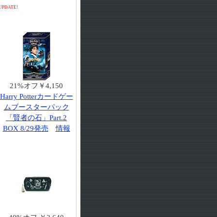
UPDATE!
21%オフ￥4,150
Harry Potterカードゲー
ムブースターパック
「賢者の石」Part.2
BOX 8/29発売
情報