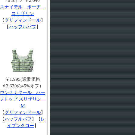
40%オフ ￥2,640
スナイデル ポーチ
スリザリン
【
グリフィンドール
】
【
ハッフルパフ
】
￥1,995(通常価格
￥3,630の45%オフ）
ウンナナクール ハー
フトップ スリザリン
M
【
グリフィンドール
】
【
ハッフルパフ
】【
レ
イブンクロー
】