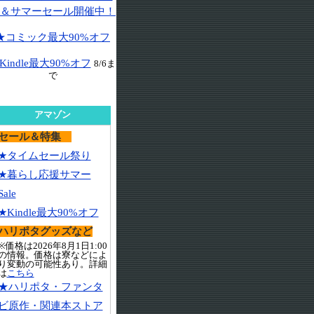
＆サマーセール開催中！
★コミック最大90%オフ
Kindle最大90%オフ
8/6ま
で
アマゾン
セール＆特集
★タイムセール祭り
★暮らし応援サマー
Sale
★Kindle最大90%オフ
ハリポタグッズなど
※価格は2026年8月1日1:00
の情報。価格は寮などによ
り変動の可能性あり。詳細
は
こちら
★ハリポタ・ファンタ
ビ原作・関連本ストア