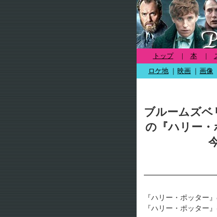
トップ
|
本
|
ロケ地
｜
映画
｜
画像
ブルームズベ
の『ハリー・
『ハリー・ポッター』
『ハリー・ポッター』