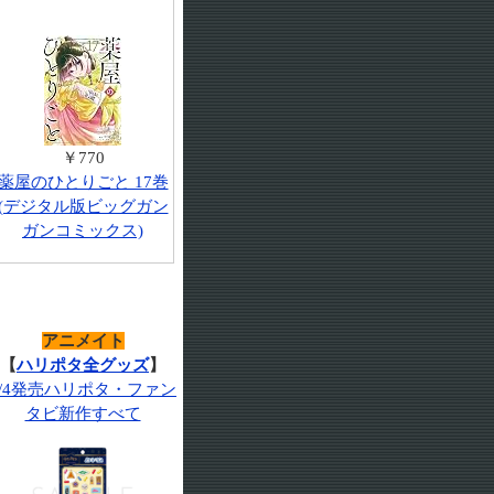
￥770
薬屋のひとりごと 17巻
(デジタル版ビッグガン
ガンコミックス)
アニメイト
【
ハリポタ全グッズ
】
7/4発売ハリポタ・ファン
タビ新作すべて