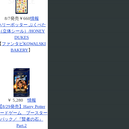
8/7発売￥660
情報
ハリーポッター ぷくぺた
（立体シール）/HONEY
DUKES
【
ファンタビKOWALSKI
BAKERY
】
￥ 5,280
情報
【8/29発売】Harry Potter
ードゲーム ブースター
パック／『賢者の石』
Part.2