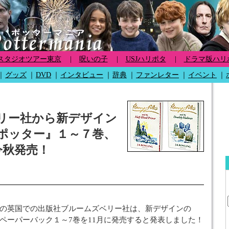
スタジオツアー東京
|
呪いの子
|
USJハリポタ
|
ドラマ版ハリ
｜
グッズ
｜
DVD
｜
インタビュー
｜
辞典
｜
ファンレター
｜
イベント
｜
リー社から新デザイン
ポッター』１～７巻、
今秋発売！
の英国での出版社ブルームズベリー社は、新デザインの
ペーパーバック１～7巻を11月に発売すると発表しました！