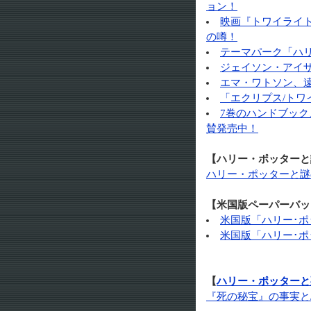
ョン！
映画『トワイライ
の噂！
テーマパーク「ハ
ジェイソン・アイザ
エマ・ワトソン、
「エクリプス/トワ
7巻のハンドブック
賛発売中！
【ハリー・ポッターと
ハリー・ポッターと謎
【米国版ペーパーバッ
米国版「ハリー･ポ
米国版「ハリー･ポ
【
ハリー・ポッターと
『死の秘宝』の事実と