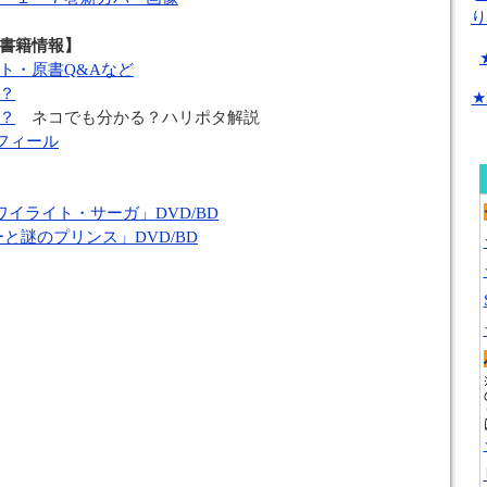
り
書籍情報】
ト・原書Q&Aなど
？
★
？
ネコでも分かる？ハリポタ解説
ロフィール
ワイライト・サーガ」DVD/BD
と謎のプリンス」DVD/BD