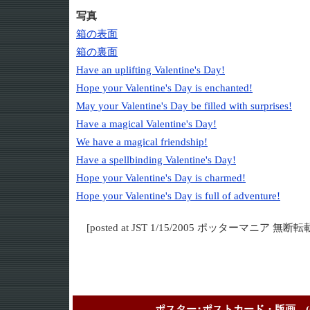
写真
箱の表面
箱の裏面
Have an uplifting Valentine's Day!
Hope your Valentine's Day is enchanted!
May your Valentine's Day be filled with surprises!
Have a magical Valentine's Day!
We have a magical friendship!
Have a spellbinding Valentine's Day!
Hope your Valentine's Day is charmed!
Hope your Valentine's Day is full of adventure!
[posted at JST 1/15/2005 ポッターマニア 無断
ポスター･ポストカード・版画 (