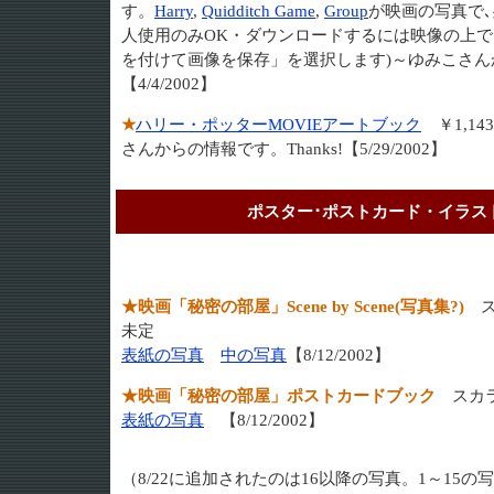
す。
Harry
,
Quidditch Game
,
Group
が映画の写真で
人使用のみOK・ダウンロードするには映像の上
を付けて画像を保存」を選択します)～ゆみこさんから
【4/4/2002】
★
ハリー・ポッターMOVIEアートブック
￥1,14
さんからの情報です。Thanks!【5/29/2002】
ポスター･ポストカード・イラスト
★映画「秘密の部屋」Scene by Scene(写真集?)
ス
未定
表紙の写真
中の写真
【8/12/2002】
★映画「秘密の部屋」ポストカードブック
スカラ
表紙の写真
【8/12/2002】
（8/22に追加されたのは16以降の写真。1～15の