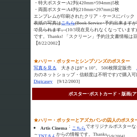
・特大ポスター:A2判(420mm×594mm)5枚
・両面ポスター:A4判(210mm×297mm)2枚
エンブレムが印刷されたクリア・ケースにパック
表紙の写真は
こちら
(Book Service･予約出
で見られます。
(10/3現在見られなくなっていま
です。Thanks! 「スクリーン」予約注文書情報は
【8/22/2002】
★ハリー・ポッターとシンプソンズのポスター
写真を見る
大きさは8" x 10"。 500枚限定販売
カのネットショップ・信頼度は不明です)で購入可
Digicasey
[9/12/2003]
ポスター･ポストカード・版画(ア
★ハリー・ポッターとアズカバンの囚人のポスタ
：
でオリジナルポスターなるも
Artis Cinema
こちら
～
からの情報です。Thanks
TNTさん
[5/9/2004]