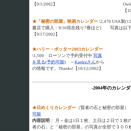
【9/1/2002】
Ow
【10
★「秘密の部屋」映画カレンダー
\2,470 USA製(1
書店で購入：9/16現在残り7冊ほど) 写真は
【9/17/2002】
★ハリー・ポッター2003カレンダー
\1,500 ローソンで予約受付中
写真
を見る(予約可能)
～
Kankuさん
から
の情報です。Thanks!【10/12/2002】
-2004年のカレンダ
★日めくりカレンダー
（賢者の石と秘密の部屋） ￥1
可能
内容説明
： 月～金は1日１枚、土日は２日で１枚
者の石」と「秘密の部屋」の写真が全部で３００