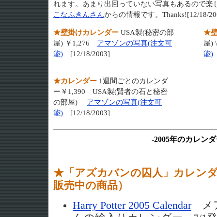
れます。あまり出回っていない写真もあるので楽
こなふきんさん
からの情報です。Thanks![12/18/20
★壁掛けカレンダー
USA製(秘密の部
★
屋) ￥1,276
アマゾンの写真(注文可
屋)
能)
[12/18/2003]
能)
★カレンダー
1週間ごとのカレンダ
ー￥1,390 USA製(賢者の石と秘密
の部屋)
アマゾンの写真(注文可
能)
[12/18/2003]
-2005年のカレンダ
★「アズカバンの囚人」カレン
販売中の商品）
Harry Potter 2005 Calendar
メア