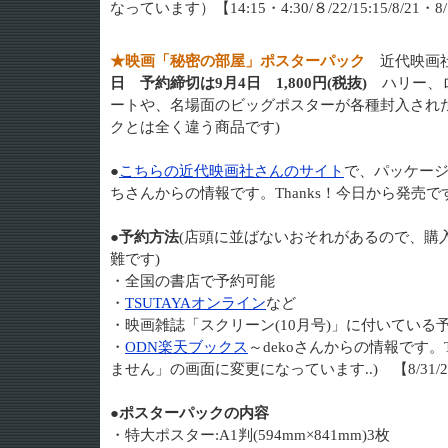
なっています）【14:15・4:30/８/22/15:15/8/21・8/
★映画「秘密の部屋」ポスターパック
近代映画
日
予約締切は9月4日
1,800円(税抜)
ハリー、ロ
ートや、名場面のビッグポスターが各種封入され
クとは全く違う商品です)
●
こちらの近代映画社さんのサイト
で、パッケー
ちさんからの情報です。Thanks！今日から発売ですね！
●予約方法
(店頭に並ばないおそれがあるので、購
難です)
・全国の書店で予約可能
・
TSUTAYAオンライン
など
・映画雑誌「スクリーン(10月号)」に付いている
・
ODN楽天ブックス
～dekoさんからの情報です。Th
ません」の画面に変更になっています..) 【8/31/2
●ポスターパックの内容
・特大ポスター:A1判(594mm×841mm)3枚