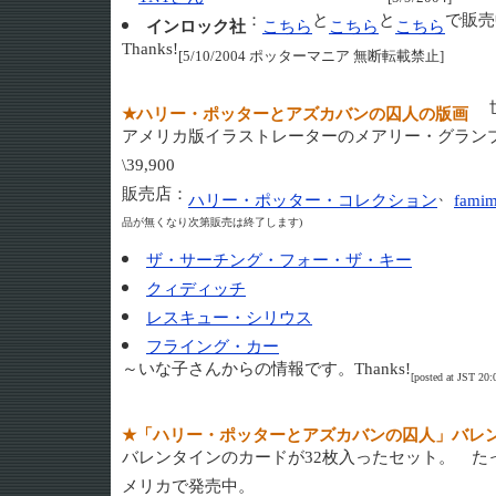
：
と
と
で販売
インロック社
こちら
こちら
こちら
Thanks!
[5/10/2004 ポッターマニア 無断転載禁止]
世
★ハリー・ポッターとアズカバンの囚人の版画
アメリカ版イラストレーターのメアリー・グラン
\39,900
販売店：
、
ハリー・ポッター・コレクション
fami
品が無くなり次第販売は終了します)
ザ・サーチング・フォー・ザ・キー
クィディッチ
レスキュー・シリウス
フライング・カー
～いな子さんからの情報です。Thanks!
[posted at JS
★「ハリー・ポッターとアズカバンの囚人」バレ
バレンタインのカードが32枚入ったセット。 たった
メリカで発売中。