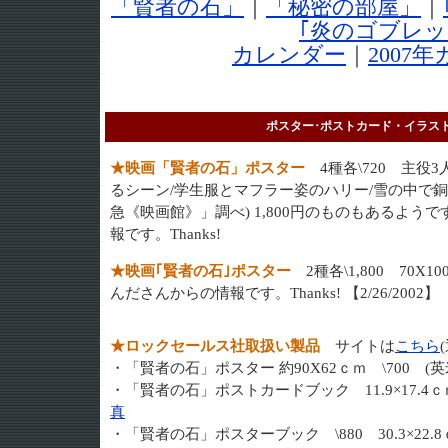
「賢者の石」
｜
「秘密の部屋」
｜
｢炎のゴブレッ
カレンダー
｜
2007
ポスター･ポストカード・イラスト
★映画「賢者の石」ポスター
4種各\720 主役
るシーン/学生服とマフラー姿のハリー/雪の中で
急《映画館》」調べ) 1,800円のものもあるよう
報です。Thanks!
★映画｢賢者の石｣ポスター
2種各\1,800 70X
んださんからの情報です。Thanks! 【2/26/2002】
★ロックセールス社取扱い製品
サイトは
こちら
・「賢者の石」ポスター 約90X62ｃｍ \700 (
・「賢者の石」ポストカードブック 11.9×17.
真
・「賢者の石」ポスターブック \880 30.3×22