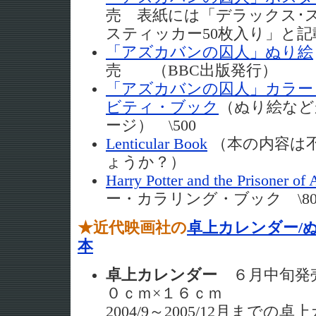
売 表紙には「デラックス･
スティッカー50枚入り」と
「アズカバンの囚人」ぬり絵
売 （BBC出版発行）
「アズカバンの囚人」カラー
ビティ・ブック
（ぬり絵など
ージ） \500
Lenticular Book
（本の内容は
ょうか？）
Harry Potter and the Prisoner of
ー・カラリング・ブック \80
★近代映画社の
卓上カレンダー/
本
卓上カレンダー
６月中旬発売 
０ｃｍ×１６ｃｍ
2004/9～2005/12月まで