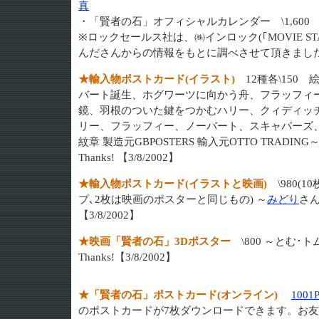
真
・「賢者の石」オフィシャルカレンダー \1,600 
※ロックセールス社は、㈱インロック(｢MOVIE S
んださんからの情報をもとに調べさせて頂きました。T
★輸入物ポストカード(イラスト)
12種各\150
バート誕生、ホグワーツに向かう舟、フラッフィ
鏡、羽根のついた鍵をつかむハリー、クィディッ
リー、フラッフィー、ノーバート、スキャバーズ
紋章 製造元GBPOSTERS 輸入元OTTO TRADI
Thanks! 【3/8/2002】
★輸入物ポストカード(イラストと映画)
\980(
プ､2枚は映画のポスターと同じもの) ～
みどり
さん
【3/8/2002】
★映画「賢者の石」3Dポスター
\800 ～とむ･
Thanks!【3/8/2002】
★「賢者の石」ポストカード(オンライン)
1001P
のポストカードが7枚ダウンロードできます。お