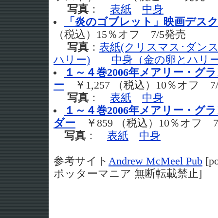
写真
：
表紙
中身
「炎のゴブレット」映画デス
（税込）15％オフ 7/5発売
写真
：
表紙(クリスマス･ダン
ハリー)
中身（金の卵とハリ
１～４巻2006年メアリー・グ
ー
￥1,257 （税込）10％オフ 
写真
：
表紙
中身
１～４巻2006年メアリー・グ
ダー
￥859 （税込）10％オフ 
写真
：
表紙
中身
参考サイト
Andrew McMeel Pub
[po
ポッターマニア 無断転載禁止]