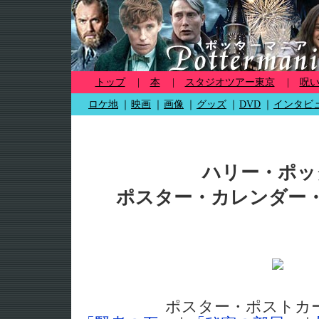
トップ
|
本
|
スタジオツアー東京
|
呪
ロケ地
｜
映画
｜
画像
｜
グッズ
｜
DVD
｜
インタビ
ハリー・ポッ
ポスター・カレンダー
ポスター・ポストカ