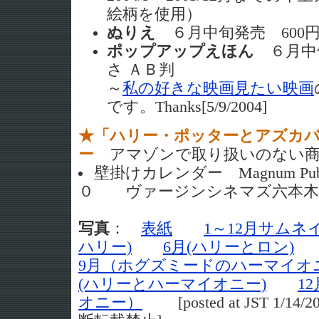
絵柄を使用）
ぬりえ
６月中旬発売 600
ポップアップえほん
６月中旬
さ ＡＢ判
～
私の好きな映画見たい映画
です。Thanks[5/9/2004]
★「ハリー・ポッターとアズカ
ー
アマゾンで取り扱いのない
壁掛けカレンダー Magnum Publ
０ ヴァージンシネマズ六本木
写真
：
表紙
1～12月サムネ
ハリー)
6月(ハリーとロン)
9月（ホグズミードのハーマイオ
(ハリーとハーマイオニー)
1
オニー）
[posted at JST 1/1