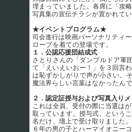
埋まっていました。各席に「攻略ガ
写真集の宣伝チラシが置かれて
★イベントプログラム★
司会進行は映画パーソナリティ
ローブを着ての登場です。
１．公認応援団結成式
さとりさんの「ダンブルドア軍
て「えいえいおー！」を３回言
は恥ずかしがりで声が小さい。
魔法界らしい言葉はなかったんで
２．認定証授与および写真入りメ
これは全員、受付の際に当選は
取っています。授与式、という
名だけ、壇上で受け取りました
６年の男の子とハーマイオニー