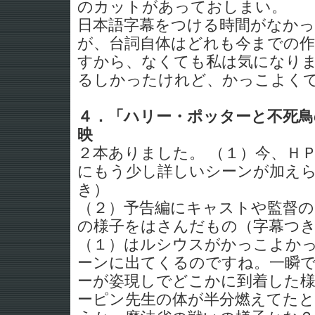
のカットがあっておしまい。
日本語字幕をつける時間がなか
が、台詞自体はどれも今までの
すから、なくても私は気になり
るしかったけれど、かっこよく
４．「ハリー・ポッターと不死鳥
映
２本ありました。 （１）今、Ｈ
にもう少し詳しいシーンが加え
き）
（２）予告編にキャストや監督の
の様子をはさんだもの（字幕つ
（１）はルシウスがかっこよか
ーンに出てくるのですね。一瞬
ーが姿現しでどこかに到着した
ーピン先生の体が半分燃えてた