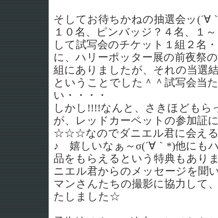
そしてお待ちかねの抽選会ッ(´∀｀
１０名、ピンバッジ？４名、１～
して試写会のチケット１組２名・
に、ハリーポッター展の前夜祭
組にありましたが、それの当選
ということでした＾＾試写会当
い・・・・
しかし!!!!なんと、さきほども
が、レッドカーペットの参加証
☆☆☆なのでダニエル君に会える
♪ 嬉しいなぁ～σ(´∀｀*)他に
品をもらえるという特典もあり
ニエル君からのメッセージを聞
マンさんたちの撮影に協力して
たしました☆