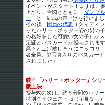
１０時ごろに司会の
伊藤さとり
イベントがスタート！まずは、参
上がり、合図とともに「
ダンブ
ー
」と、結成の声上げを行いまし
その後、
団員の代表
（クィディッ
ったハリー・ポッター姿の男の
の格好をした可愛い女の子）がス
定証とパスカードが授与されま
高々と上げ嬉しそうにニッコリ。
者全員、顔写真入りのパスカード
されました）
映画「ハリー・ポッター」シリ
版上映
授与式の次は、約６分間のハリー
特別ダイジェスト版（字幕なし）