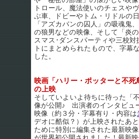
や「秘密の部屋」の懐かしい映像
トロール、魔法使いのチェスや
ぶ車、ドビーやトム・リドルの
「アズカバンの囚人」の吸魂鬼
の狼男などの映像、そして「炎
スマス･ダンスパーティや三校対
トにまとめられたもので、字幕
した。
映画「ハリー・ポッターと不死
の上映
そしていよいよ待ちに待った「
像が公開♪ 出演者のインタビュ
映像（約３分・字幕有り・内容は
デオに酷似？）が上映されたあ
ために特別に編集された最新映像
が世界初公開されました！最新映