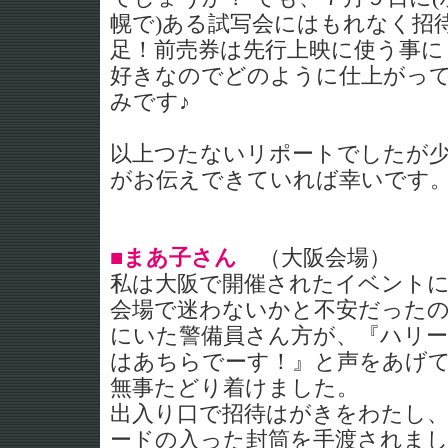
幌で)ある試写会にはもれなく招
足！前売券は先行上映に使う事に
好きなのでどのように仕上がっ
みです♪
以上つたないリポートでしたが
がお伝えできていれば幸いです
■まあ子さん
（大阪会場）
私は大阪で開催されたイベント
会場で迷わないかと不安だった
にいた警備員さん方が、『ハリ
はあちらでーす！』と声をあげ
無事たどり着けました。
出入り口で招待はがきをわたし
ードの入った封筒を手渡されま