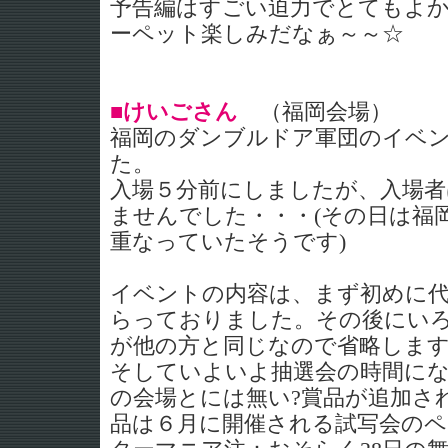
予告編はすごい迫力でとてもよか
ーペット楽しみだなぁ～～☆
■けいごさん
（福岡会場）
福岡のダンブルドア軍団のイベ
た。
入場５分前にしましたが、入場者
ませんでした・・・(その日は福
重なっていたそうです)
イベントの内容は、まず初めに
らっておりました。その後にい
が他の方と同じなので省略しま
そしていよいよ抽選会の時間にな
の会場とには無い?賞品が追加さ
品は６月に開催される試写会のペ