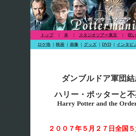
トップ
|
本
|
スタジオツアー東京
|
呪
ロケ地
｜
映画
｜
画像
｜
グッズ
｜
DVD
｜
インタビ
ダンブルドア軍団結
ハリー・ポッターと不
Harry Potter and the Order
２００７年５月２７日全国５