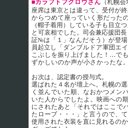
■カラフトフクロウさん
（札幌会
座席は東京とは違って、受付が終
からつめて座っていく形だった
（帽子着用）している子も目立
と可哀相でした。司会兼応援団長
証№は「１」なんだそう）が登場
員起立し「ダンブルドア軍団エ
こぶしを振り上げました！…で
ずかしいのか声が小さかったな
お次は、認定書の授与式。
選ばれた４名が壇上へ。札幌の選
く並んでいた順、なおかつメン
いた人からでしたよ。映画への
にされたあと「それではここで
たローブ・・・」と言うので、
使用された衣装を直に見れるの