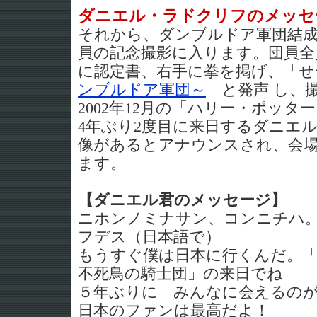
ダニエル・ラドクリフのメッセ
それから、ダンブルドア軍団結
員の記念撮影に入ります。団員全
に認定書、右手に拳を掲げ、「せ
ンブルドア軍団～
」と発声 し、
2002年12月の「ハリー・ポッ
4年ぶり2度目に来日するダニエ
像があるとアナウンスされ、会
ます。
【ダニエル君のメッセージ】
ニホンノミナサン、コンニチハ
フデス（日本語で）
もうすぐ僕は日本に行くんだ。
不死鳥の騎士団」の来日でね
５年ぶりに みんなに会えるの
日本のファンは最高だよ！