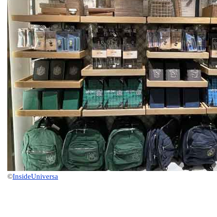
©
InsideUniversa