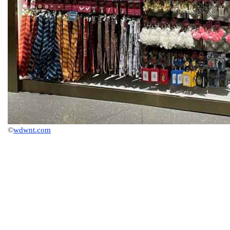
©
wdwnt.com