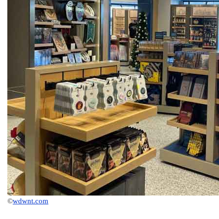
©
wdwnt.com