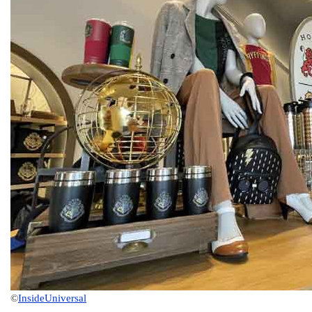
©
InsideUniversal