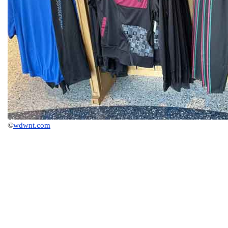
©
wdwnt.com