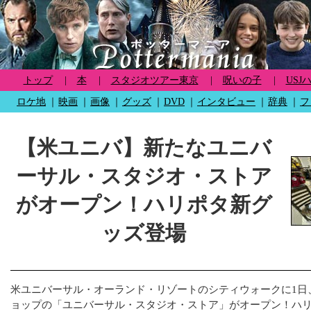
トップ
|
本
|
スタジオツアー東京
|
呪いの子
|
USJ
ロケ地
｜
映画
｜
画像
｜
グッズ
｜
DVD
｜
インタビュー
｜
辞典
｜
フ
【米ユニバ】新たなユニバ
ーサル・スタジオ・ストア
がオープン！ハリポタ新グ
ッズ登場
米ユニバーサル・オーランド・リゾートのシティウォークに1日
ョップの「ユニバーサル・スタジオ・ストア」がオープン！ハ