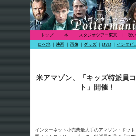
トップ
|
本
|
スタジオツアー東京
|
呪
ロケ地
｜
映画
｜
画像
｜
グッズ
｜
DVD
｜
インタビ
米アマゾン、「キッズ特派員
ト」開催！
インターネット小売業最大手のアマゾン・ドット・