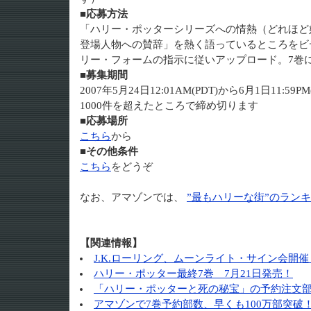
■応募方法
「ハリー・ポッターシリーズへの情熱（どれほど
登場人物への賛辞」を熱く語っているところをビ
リー・フォームの指示に従いアップロード。7巻
■募集期間
2007年5月24日12:01AM(PDT)から6月1日11:
1000件を超えたところで締め切ります
■応募場所
こちら
から
■その他条件
こちら
をどうぞ
なお、アマゾンでは、
”最もハリーな街”のラン
【関連情報】
J.K.ローリング、ムーンライト・サイン会開催
ハリー・ポッター最終7巻 7月21日発売！
「ハリー・ポッターと死の秘宝」の予約注文
アマゾンで7巻予約部数、早くも100万部突破