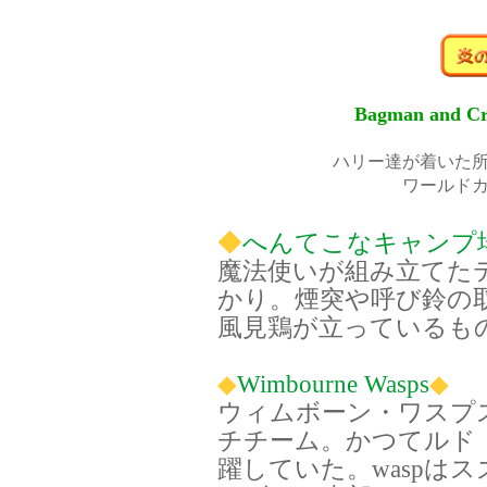
Bagman and
ハリー達が着いた
ワールド
◆
へんてこなキャンプ
魔法使いが組み立てた
かり。煙突や呼び鈴の
風見鶏が立っているも
◆
Wimbourne Wasps
◆
ウィムボーン・ワスプ
チチーム。かつてルド
躍していた。waspはスズ