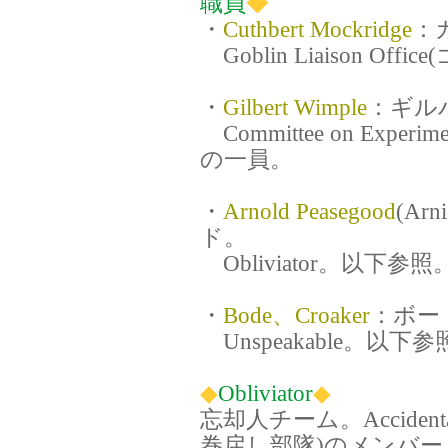
職員
◆
・
Cuthbert Mockridge
：
Goblin Liaison O
・
Gilbert Wimple
：ギル
Committee on Exper
の一員。
・
Arnold Peasegood
(A
ド。
Obliviator。以下参照
・
Bode、Croaker
：ボー
Unspeakable。以下参
◆
Obliviator
◆
忘却人チーム。Accidental 
巻戻し部隊)のメンバー