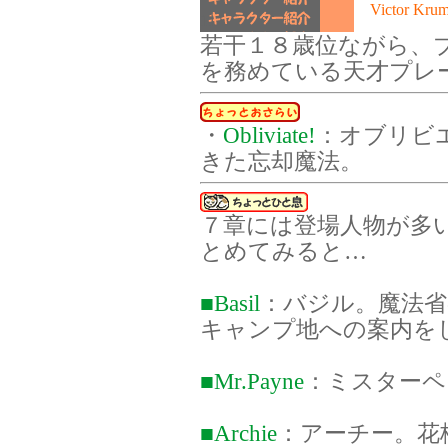
Victor
11
若干１８歳位ながら、
を務めている天才プレ
・
Obliviate!
：オブリビ
きた忘却魔法。
７章には登場人物が多
とめてみると…
■Basil
：バジル。魔法省
キャンプ地への案内を
■Mr.Payne
：ミスターペ
■Archie
：アーチー。花