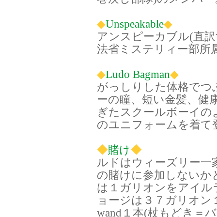
◆
Unspeakable
◆
アンスピーカブル(直訳
法省ミステリィー部所
◆
Ludo Bagman
◆
がっしりした体格でつ
ーの瞳、短い金髪、健
ぎたスクールボーイの
のユニフォームを着て
◆
賭け
◆
ルドはウィーズリー一
の賭けに参加しないか
は１ガリオンをアイル
ョージは３７ガリオン１
wand１本(杖もどき