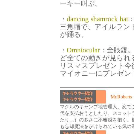
ーキー叫ぶ。
・
dancing shamrock hat
三角帽で、アイルラン
が踊る。
・
Omniocular
：全眼鏡
ど全ての動きが見られ
リスマスプレゼント今
マイオニーにプレゼン
Mr.Rob
10
マグルのキャンプ地管理人。変て
代を支払おうとしたり、スコット
たり…）の多さに不審感を抱く。
も忘却魔法をかけられている気の