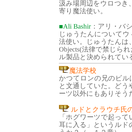
汲み場周辺をウロつき
寄り魔法使い。
■Ali Bashir
：アリ・バ
じゅうたんについてウ
法使い。じゅうたんは、Registr
Objects(法律で禁
ル製品と決められてい
魔法学校
かつてロンの兄のビル
と文通していた。どう
ーツ以外にもありそう
ルドとクラウチ氏
「ホグワーツで起って
耳に入る」というルド