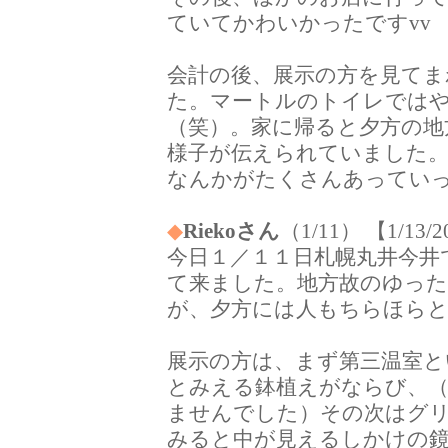
ていてかわいかったですvv
会計の後、展示の方を見てま
た。マートルのトイレでは
（笑）。家に帰ると夕方の地
様子が伝えられていました。
なんかがたくさんあってい
◆
Riekoさん
（1/11） 【1/13/
今日１／１１日札幌丸井今井
て来ました。地方故のゆっ
が、夕方には人もちらほら
展示の方は、まず第三温室
とみえる鉢植えがならび、
ませんでした）その次はグ
みると中が見えるしかけの