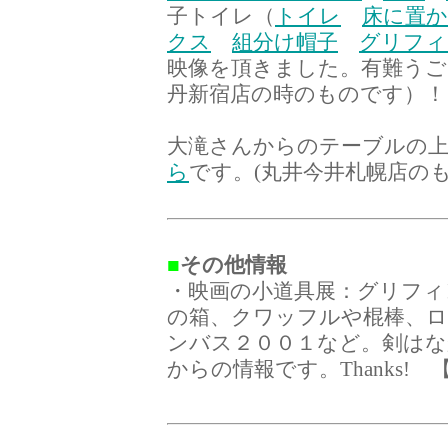
子トイレ（
トイレ
床に置
クス
組分け帽子
グリフィ
映像を頂きました。有難うご
丹新宿店の時のものです）！
大滝さんからのテーブルの上の
ら
です。(丸井今井札幌店のもので
■
その他情報
・映画の小道具展：グリフィ
の箱、クワッフルや棍棒、
ンバス２００１など。剣はなか
からの情報です。Thanks! 【1/